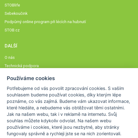
STOBlife
Sebekoučink
Podpůrný online program při lécích na hubnutí
STOB.cz
DALŠÍ
O nás
Technická podpora
Časté dotazy
Používáme cookies
Normy a zásady fungování STOBklubu
Potřebujeme od vás
povolit zpracování cookies
. S vaším
Členové STOBklubu
souhlasem budeme používat cookies, díky kterým lépe
Zásady nakládání s osobními údaji
poznáme,
co vás zajímá
. Budeme vám ukazovat
informace,
které hledáte
, a nebudeme vás obtěžovat těmi ostatními.
Otestujte se
Jak na našem webu, tak i v reklamě na internetu. Svůj
Spočítejte si
souhlas můžete kdykoliv odvolat. Na našem webu
Výzva 52
používáme i cookies, které jsou nezbytné
, aby stránky
fungovaly správně a rychleji jste se na nich zorientovali.