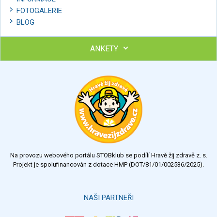
FOTOGALERIE
BLOG
ANKETY
Ohodnoťte program Sebekoučink
výborný
velmi dobrý
dobrý
dostatečný
nedostatečný
Na provozu webového portálu STOBklub se podílí Hravě žij zdravě z. s.
Výsledky
Všechny ankety
Projekt je spolufinancován z dotace HMP (DOT/81/01/002536/2025).
Hlasovat
NAŠI PARTNEŘI