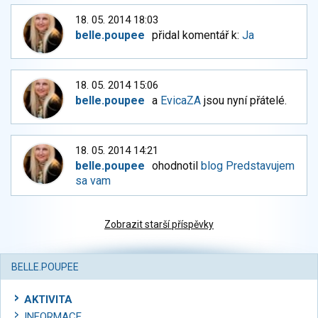
18. 05. 2014 18:03
belle.poupee
přidal komentář k:
Ja
18. 05. 2014 15:06
belle.poupee
a
EvicaZA
jsou nyní přátelé.
18. 05. 2014 14:21
belle.poupee
ohodnotil
blog Predstavujem
sa vam
Zobrazit starší příspěvky
BELLE.POUPEE
AKTIVITA
INFORMACE