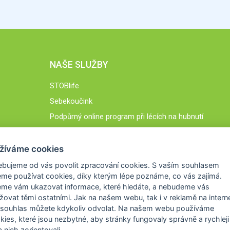
NAŠE SLUŽBY
STOBlife
Sebekoučink
Podpůrný online program při lécích na hubnutí
STOB.cz
žíváme cookies
ebujeme od vás
povolit zpracování cookies
. S vaším souhlasem
me používat cookies, díky kterým lépe poznáme,
co vás zajímá
.
eme vám ukazovat
informace, které hledáte
, a nebudeme vás
žovat těmi ostatními. Jak na našem webu, tak i v reklamě na intern
 souhlas můžete kdykoliv odvolat. Na našem webu
používáme
okies, které jsou nezbytné
, aby stránky fungovaly správně a rychleji 
 nich zorientovali.