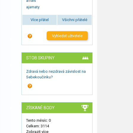
afrais
ajamaty
Více přátel
Všichni přátelé
Vyhledat uživatele
STOB SKUPINY
Zdravá nebo nezdravá závislost na
Sebekoučinku?
ZÍSKANÉ BODY
Tento měsíc: 0
Celkem: 3114
Zobrazit více