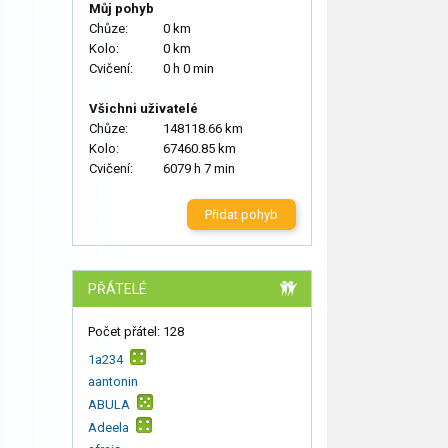
Můj pohyb
Chůze:
0 km
Kolo:
0 km
Cvičení:
0 h 0 min
Všichni uživatelé
Chůze:
148118.66 km
Kolo:
67460.85 km
Cvičení:
6079 h 7 min
Přidat pohyb
PŘÁTELÉ
Počet přátel: 128
1a234
aantonin
ABULA
Adeela