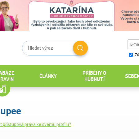
Zů
ABÁZE
PŘÍBĚHY O
ČLÁNKY
SEBE
RAVIN
HUBNUTÍ
oupee
it přístupová práva ke svému profilu?