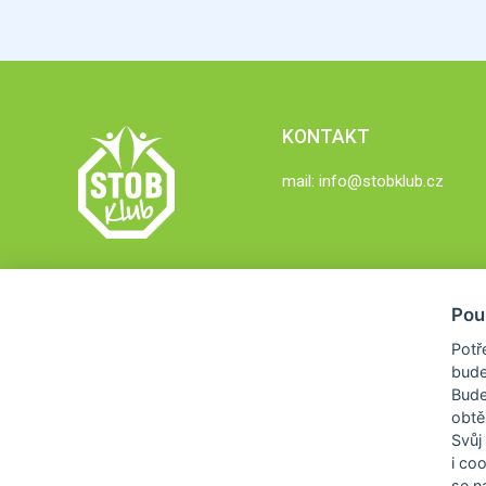
KONTAKT
mail:
info@stobklub.cz
Pou
Potř
bude
Bud
obtě
Svůj
i co
se na