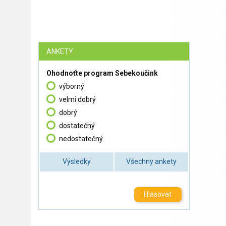
ANKETY
Ohodnoťte program Sebekoučink
výborný
velmi dobrý
dobrý
dostatečný
nedostatečný
Výsledky
Všechny ankety
Hlasovat