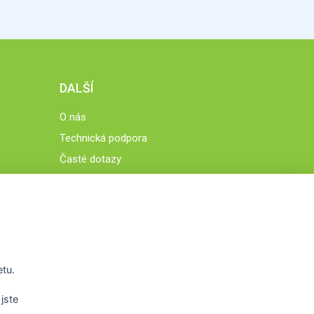
DALŠÍ
O nás
Technická podpora
Časté dotazy
Normy a zásady fungování STOBklubu
Členové STOBklubu
Zásady nakládání s osobními údaji
Otestujte se
Spočítejte si
etu.
Výzva 52
jste