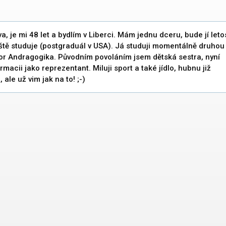
a, je mi 48 let a bydlím v Liberci. Mám jednu dceru, bude jí leto
ještě studuje (postgraduál v USA). Já studuji momentálně druhou
or Andragogika. Původním povoláním jsem dětská sestra, nyní
rmacii jako reprezentant. Miluji sport a také jídlo, hubnu již
 ale už vim jak na to! ;-)