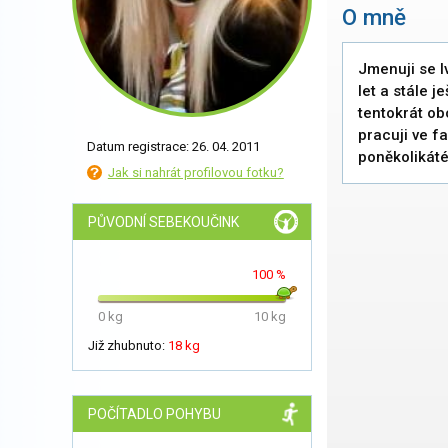
O mně
Jmenuji se Iv
let a stále 
tentokrát ob
pracuji ve fa
Datum registrace: 26. 04. 2011
poněkolikáté,
Jak si nahrát profilovou fotku?
PŮVODNÍ SEBEKOUČINK
100 %
0 kg
10 kg
Již zhubnuto:
18 kg
POČÍTADLO POHYBU