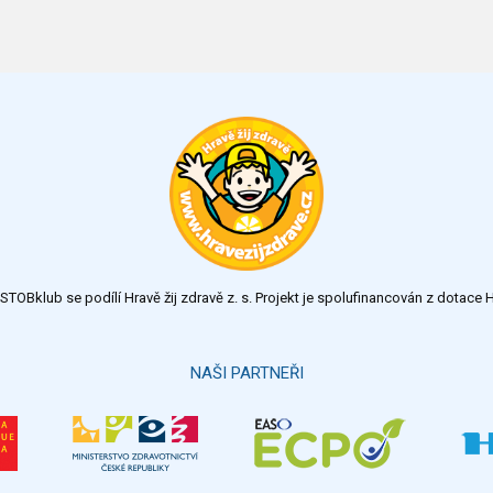
TOBklub se podílí Hravě žij zdravě z. s. Projekt je spolufinancován z dotac
NAŠI PARTNEŘI