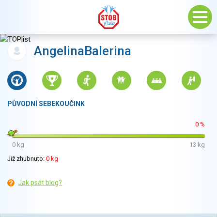
AngelinaBalerina
PŮVODNÍ SEBEKOUČINK
0 %
0 kg
13 kg
Již zhubnuto:
0 kg
Jak psát blog?