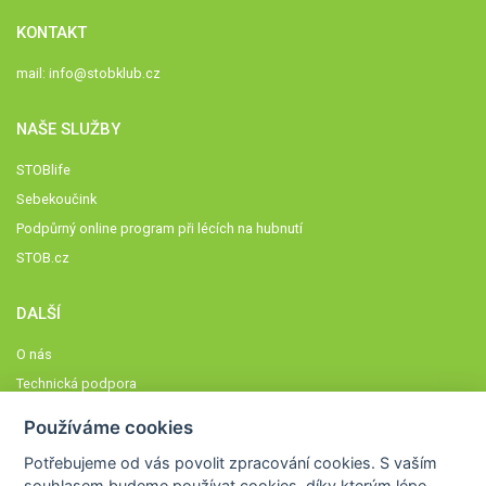
KONTAKT
mail:
info@stobklub.cz
NAŠE SLUŽBY
STOBlife
Sebekoučink
Podpůrný online program při lécích na hubnutí
STOB.cz
DALŠÍ
O nás
Technická podpora
Časté dotazy
Používáme cookies
Normy a zásady fungování STOBklubu
Potřebujeme od vás
povolit zpracování cookies
. S vaším
Členové STOBklubu
souhlasem budeme používat cookies, díky kterým lépe