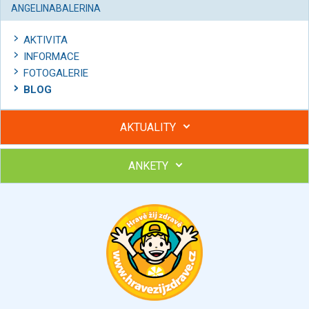
ANGELINABALERINA
AKTIVITA
INFORMACE
FOTOGALERIE
BLOG
AKTUALITY
ANKETY
Hubněte s podporou lektorky a skupiny v kurzech STOBu
Chcete poradit s hubnutím? Najděte si odborníka STOBu ve
svém regionu
Ohodnoťte program Sebekoučink
výborný
velmi dobrý
dobrý
dostatečný
nedostatečný