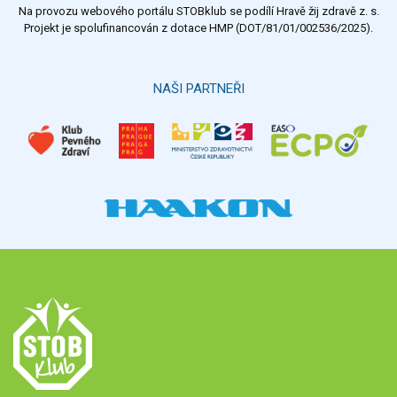
Na provozu webového portálu STOBklub se podílí Hravě žij zdravě z. s.
Výsledky
Všechny ankety
Projekt je spolufinancován z dotace HMP (DOT/81/01/002536/2025).
Hlasovat
NAŠI PARTNEŘI