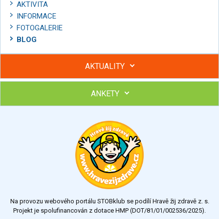
AKTIVITA
INFORMACE
FOTOGALERIE
BLOG
AKTUALITY
ANKETY
Hubněte s podporou lektorky a skupiny v kurzech STOBu
Chcete poradit s hubnutím? Najděte si odborníka STOBu ve
svém regionu
Ohodnoťte program Sebekoučink
výborný
velmi dobrý
dobrý
dostatečný
nedostatečný
Na provozu webového portálu STOBklub se podílí Hravě žij zdravě z. s.
Výsledky
Všechny ankety
Projekt je spolufinancován z dotace HMP (DOT/81/01/002536/2025).