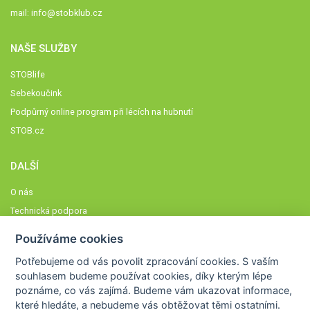
mail:
info@stobklub.cz
NAŠE SLUŽBY
STOBlife
Sebekoučink
Podpůrný online program při lécích na hubnutí
STOB.cz
DALŠÍ
O nás
Technická podpora
Časté dotazy
Používáme cookies
Normy a zásady fungování STOBklubu
Potřebujeme od vás
povolit zpracování cookies
. S vaším
Členové STOBklubu
souhlasem budeme používat cookies, díky kterým lépe
Zásady nakládání s osobními údaji
poznáme,
co vás zajímá
. Budeme vám ukazovat
informace,
které hledáte
, a nebudeme vás obtěžovat těmi ostatními.
Otestujte se