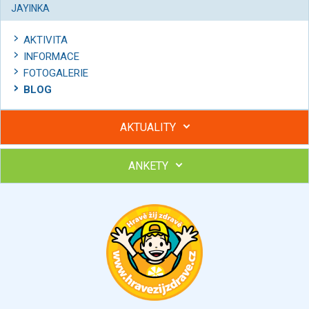
JAYINKA
AKTIVITA
INFORMACE
FOTOGALERIE
BLOG
AKTUALITY
ANKETY
Hubněte s podporou lektorky a skupiny v kurzech STOBu
Chcete poradit s hubnutím? Najděte si odborníka STOBu ve
svém regionu
Ohodnoťte program Sebekoučink
výborný
velmi dobrý
dobrý
dostatečný
nedostatečný