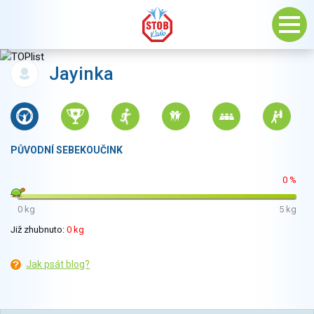
Jayinka
PŮVODNÍ SEBEKOUČINK
0 %
0 kg
5 kg
Již zhubnuto:
0 kg
Jak psát blog?