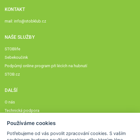
KONTAKT
mail:
info@stobklub.cz
NAŠE SLUŽBY
STOBlife
Sebekoučink
Podpůrný online program při lécích na hubnutí
STOB.cz
DALŠÍ
O nás
Technická podpora
Časté dotazy
Používáme cookies
Normy a zásady fungování STOBklubu
Potřebujeme od vás
povolit zpracování cookies
. S vaším
Členové STOBklubu
souhlasem budeme používat cookies, díky kterým lépe