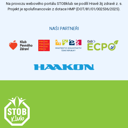
Na provozu webového portálu STOBklub se podílí Hravě žij zdravě z. s.
Výsledky
Všechny ankety
Projekt je spolufinancován z dotace HMP (DOT/81/01/002536/2025).
Hlasovat
NAŠI PARTNEŘI