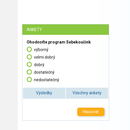
ANKETY
Ohodnoťte program Sebekoučink
výborný
velmi dobrý
dobrý
dostatečný
nedostatečný
Výsledky
Všechny ankety
Hlasovat