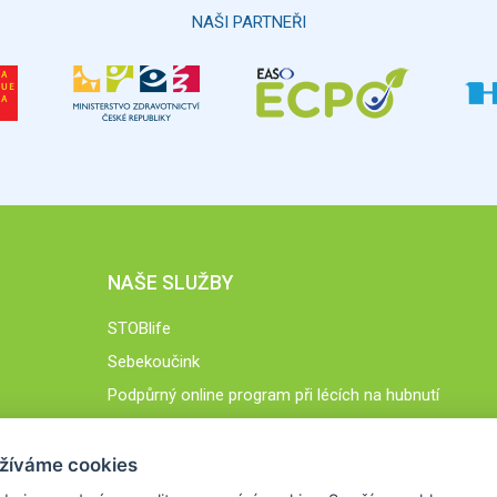
NAŠI PARTNEŘI
NAŠE SLUŽBY
STOBlife
Sebekoučink
Podpůrný online program při lécích na hubnutí
STOB.cz
žíváme cookies