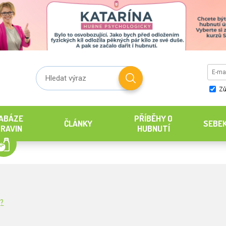
Zů
ABÁZE
PŘÍBĚHY O
ČLÁNKY
SEBE
RAVIN
HUBNUTÍ
g?