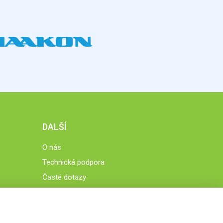
DALŠÍ
O nás
Technická podpora
Časté dotazy
Normy a zásady fungování STOBklubu
Členové STOBklubu
Zásady nakládání s osobními údaji