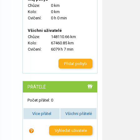
Chůze:
0 km
Kolo:
0 km
Cvičení:
0 h 0 min
Všichni uživatelé
Chůze:
148110.66 km
Kolo:
67460.85 km
Cvičení:
6079 h 7 min
Přidat pohyb
PŘÁTELÉ
Počet přátel: 0
Více přátel
Všichni přátelé
Vyhledat uživatele