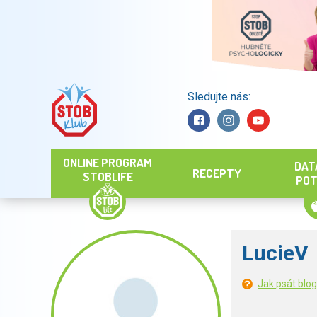
Sledujte nás:
Hledat
ONLINE PROGRAM
DAT
RECEPTY
STOBLIFE
POT
LucieV
Jak psát blo