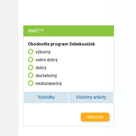
ANKETY
Ohodnoťte program Sebekoučink
výborný
velmi dobrý
dobrý
dostatečný
nedostatečný
Výsledky
Všechny ankety
Hlasovat