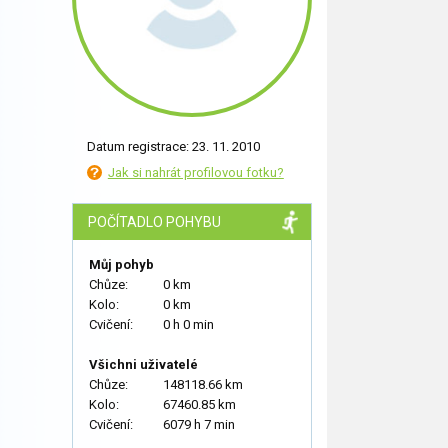
Datum registrace: 23. 11. 2010
Jak si nahrát profilovou fotku?
POČÍTADLO POHYBU
Můj pohyb
Chůze:
0 km
Kolo:
0 km
Cvičení:
0 h 0 min
Všichni uživatelé
Chůze:
148118.66 km
Kolo:
67460.85 km
Cvičení:
6079 h 7 min