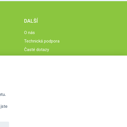
DALŠÍ
O nás
Technická podpora
Časté dotazy
Normy a zásady fungování STOBklubu
Členové STOBklubu
Zásady nakládání s osobními údaji
Otestujte se
Spočítejte si
etu.
Výzva 52
jste