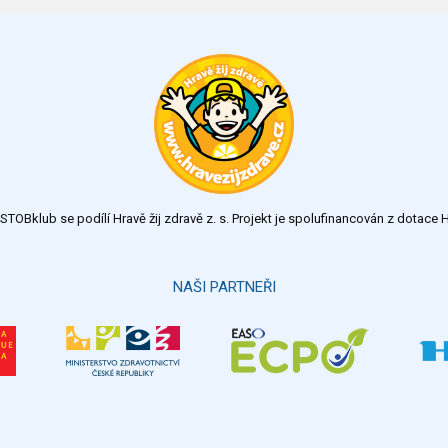
TOBklub se podílí Hravě žij zdravě z. s. Projekt je spolufinancován z dotac
NAŠI PARTNEŘI