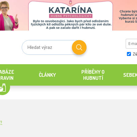
Zů
ABÁZE
PŘÍBĚHY O
ČLÁNKY
SEBE
RAVIN
HUBNUTÍ
g?