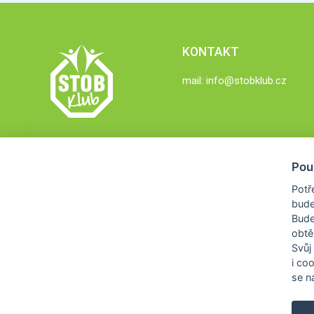
KONTAKT
mail:
info@stobklub.cz
Pou
Potř
bude
Bud
obtě
Svůj
i co
se na