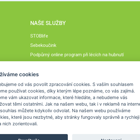
NAŠE SLUŽBY
STOBlife
Sebekoučink
Podpůrný online program při lécích na hubnutí
STOB.cz
žíváme cookies
ebujeme od vás
povolit zpracování cookies
. S vaším souhlasem
me používat cookies, díky kterým lépe poznáme,
co vás zajímá
.
eme vám ukazovat
informace, které hledáte
, a nebudeme vás
žovat těmi ostatními. Jak na našem webu, tak i v reklamě na intern
 souhlas můžete kdykoliv odvolat. Na našem webu
používáme
okies, které jsou nezbytné
, aby stránky fungovaly správně a rychleji 
 nich zorientovali.