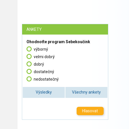
ANKETY
Ohodnoťte program Sebekoučink
výborný
velmi dobrý
dobrý
dostatečný
nedostatečný
Výsledky
Všechny ankety
Hlasovat