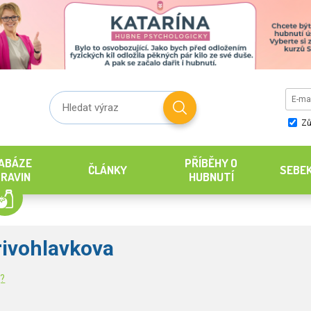
Zů
ABÁZE
PŘÍBĚHY O
ČLÁNKY
SEBE
RAVIN
HUBNUTÍ
ivohlavkova
g?