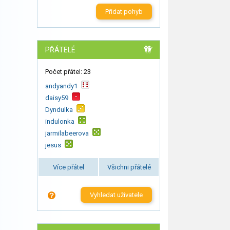
Přidat pohyb
PŘÁTELÉ
Počet přátel: 23
andyandy1
daisy59
Dyndulka
indulonka
jarmilabeerova
jesus
Více přátel
Všichni přátelé
Vyhledat uživatele