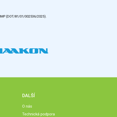
e HMP (DOT/81/01/002536/2025).
DALŠÍ
O nás
Technická podpora