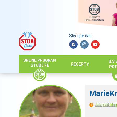
Sledujte nás:
Hledat
ONLINE PROGRAM
DAT
RECEPTY
STOBLIFE
POT
MarieKr
Jak psát blo