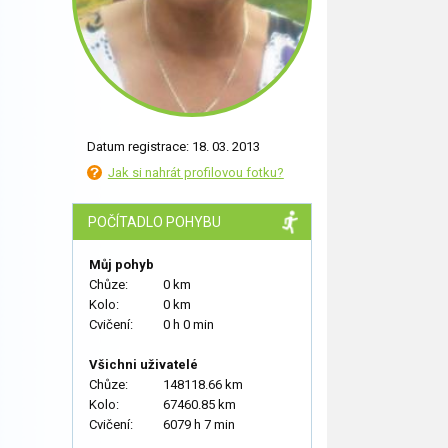
Datum registrace: 18. 03. 2013
Jak si nahrát profilovou fotku?
POČÍTADLO POHYBU
Můj pohyb
Chůze:
0 km
Kolo:
0 km
Cvičení:
0 h 0 min
Všichni uživatelé
Chůze:
148118.66 km
Kolo:
67460.85 km
Cvičení:
6079 h 7 min