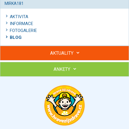
MIRKA181
AKTIVITA
INFORMACE
FOTOGALERIE
BLOG
AKTUALITY
ANKETY
Hubněte s podporou lektorky a skupiny v kurzech STOBu
Chcete poradit s hubnutím? Najděte si odborníka STOBu ve
svém regionu
Ohodnoťte program Sebekoučink
výborný
velmi dobrý
dobrý
dostatečný
nedostatečný