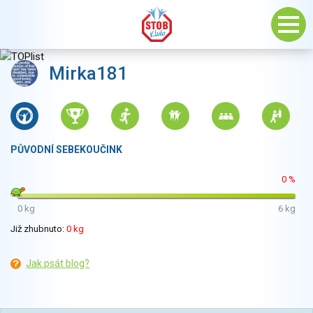
Mirka181
PŮVODNÍ SEBEKOUČINK
0 %
0 kg
6 kg
Již zhubnuto:
0 kg
Jak psát blog?