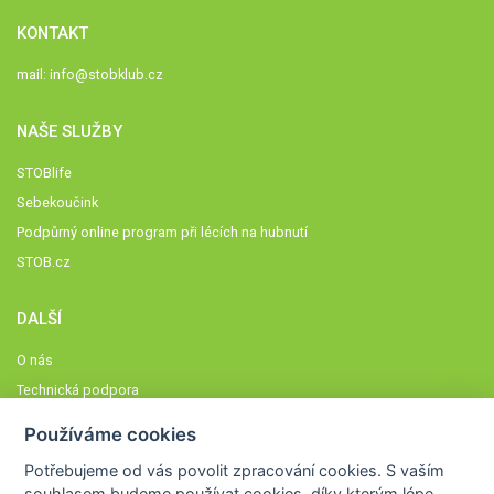
KONTAKT
mail:
info@stobklub.cz
NAŠE SLUŽBY
STOBlife
Sebekoučink
Podpůrný online program při lécích na hubnutí
STOB.cz
DALŠÍ
O nás
Technická podpora
Časté dotazy
Používáme cookies
Normy a zásady fungování STOBklubu
Potřebujeme od vás
povolit zpracování cookies
. S vaším
Členové STOBklubu
souhlasem budeme používat cookies, díky kterým lépe