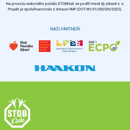
Na provozu webového portálu STOBklub se podílí Hravě žij zdravě z. s.
Výsledky
Všechny ankety
Projekt je spolufinancován z dotace HMP (DOT/81/01/002536/2025).
Hlasovat
NAŠI PARTNEŘI