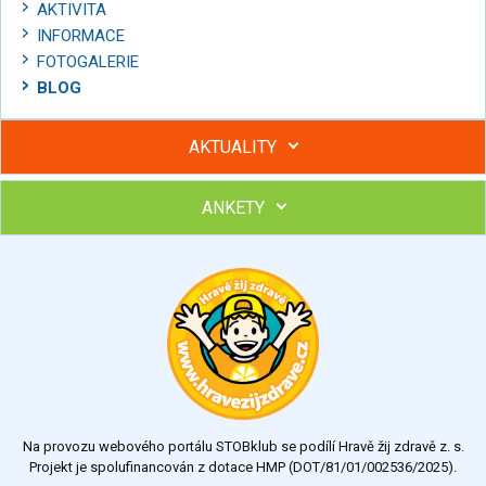
AKTIVITA
INFORMACE
FOTOGALERIE
BLOG
AKTUALITY
ANKETY
Hubněte s podporou lektorky a skupiny v kurzech STOBu
Chcete poradit s hubnutím? Najděte si odborníka STOBu ve
svém regionu
Ohodnoťte program Sebekoučink
výborný
velmi dobrý
dobrý
dostatečný
nedostatečný
Na provozu webového portálu STOBklub se podílí Hravě žij zdravě z. s.
Výsledky
Všechny ankety
Projekt je spolufinancován z dotace HMP (DOT/81/01/002536/2025).