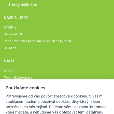
mail:
info@stobklub.cz
NAŠE SLUŽBY
STOBlife
Sebekoučink
Podpůrný online program při lécích na hubnutí
STOB.cz
DALŠÍ
O nás
Technická podpora
Časté dotazy
Používáme cookies
Normy a zásady fungování STOBklubu
Potřebujeme od vás
povolit zpracování cookies
. S vaším
Členové STOBklubu
souhlasem budeme používat cookies, díky kterým lépe
Zásady nakládání s osobními údaji
poznáme,
co vás zajímá
. Budeme vám ukazovat
informace,
které hledáte
, a nebudeme vás obtěžovat těmi ostatními.
Otestujte se