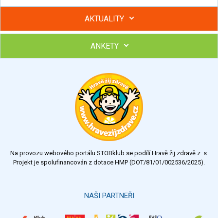
AKTUALITY
ANKETY
Hubněte s podporou lektorky a skupiny v kurzech STOBu
Chcete poradit s hubnutím? Najděte si odborníka STOBu ve
svém regionu
Ohodnoťte program Sebekoučink
výborný
velmi dobrý
dobrý
dostatečný
nedostatečný
Na provozu webového portálu STOBklub se podílí Hravě žij zdravě z. s.
Výsledky
Všechny ankety
Projekt je spolufinancován z dotace HMP (DOT/81/01/002536/2025).
Hlasovat
NAŠI PARTNEŘI