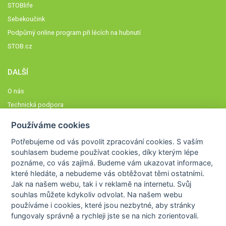
STOBlife
Sebekoučink
Podpůrný online program při lécích na hubnutí
STOB.cz
DALŠÍ
O nás
Technická podpora
Časté dotazy
Používáme cookies
Normy a zásady fungování STOBklubu
Potřebujeme od vás
povolit zpracování cookies
. S vaším
Členové STOBklubu
souhlasem budeme používat cookies, díky kterým lépe
Zásady nakládání s osobními údaji
poznáme,
co vás zajímá
. Budeme vám ukazovat
informace,
které hledáte
, a nebudeme vás obtěžovat těmi ostatními.
Otestujte se
Jak na našem webu, tak i v reklamě na internetu. Svůj
Spočítejte si
souhlas můžete kdykoliv odvolat. Na našem webu
Výzva 52
používáme i cookies, které jsou nezbytné
, aby stránky
fungovaly správně a rychleji jste se na nich zorientovali.