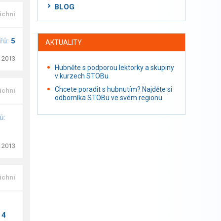
BLOG
ichni
řů:
5
AKTUALITY
. 2013
Hubněte s podporou lektorky a skupiny
v kurzech STOBu
Chcete poradit s hubnutím? Najděte si
ichni
odborníka STOBu ve svém regionu
ů:
. 2013
ichni
:
4