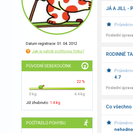
JÁ A JILL -
Průměrn
Poslední úprava
Datum registrace: 01. 04. 2012
Jak si nahrát profilovou fotku?
RODINNÉ TA
PŮVODNÍ SEBEKOUČINK
Průměrn
4.7
22 %
Poslední úprava
0 kg
6.4 kg
Již zhubnuto:
1.4 kg
Co všechno c
Průměrn
POČÍTADLO POHYBU
nehodno