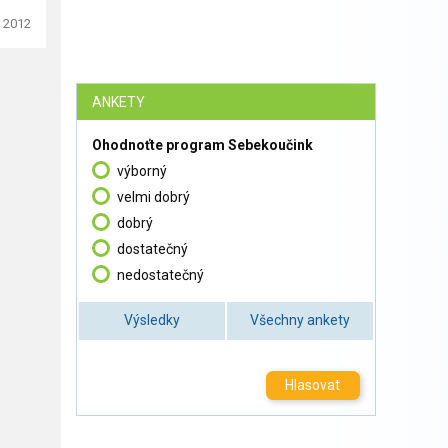
. 2012
ANKETY
Ohodnoťte program Sebekoučink
výborný
velmi dobrý
dobrý
dostatečný
nedostatečný
Výsledky
Všechny ankety
Hlasovat