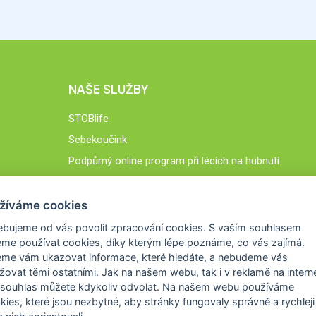
NAŠE SLUŽBY
STOBlife
Sebekoučink
Podpůrný online program při lécích na hubnutí
STOB.cz
žíváme cookies
ebujeme od vás
povolit zpracování cookies
. S vaším souhlasem
me používat cookies, díky kterým lépe poznáme,
co vás zajímá
.
eme vám ukazovat
informace, které hledáte
, a nebudeme vás
žovat těmi ostatními. Jak na našem webu, tak i v reklamě na intern
 souhlas můžete kdykoliv odvolat. Na našem webu
používáme
okies, které jsou nezbytné
, aby stránky fungovaly správně a rychleji 