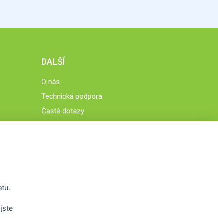
DALŠÍ
O nás
Technická podpora
Časté dotazy
Normy a zásady fungování STOBklubu
Členové STOBklubu
Zásady nakládání s osobními údaji
Otestujte se
Spočítejte si
etu.
Výzva 52
jste