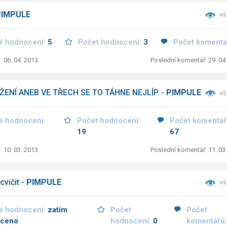
PIMPULE
vš
é hodnocení:
5
Počet hodnocení:
3
Počet komentá
: 06. 04. 2013
Poslední komentář: 29. 04
ŽENÍ ANEB VE TŘECH SE TO TÁHNE NEJLÍP. -
PIMPULE
vš
é hodnocení:
Počet hodnocení:
Počet komentář
19
67
: 10. 03. 2013
Poslední komentář: 11. 03
vičit -
PIMPULE
vš
é hodnocení:
zatím
Počet
Počet
ceno
hodnocení:
0
komentářů