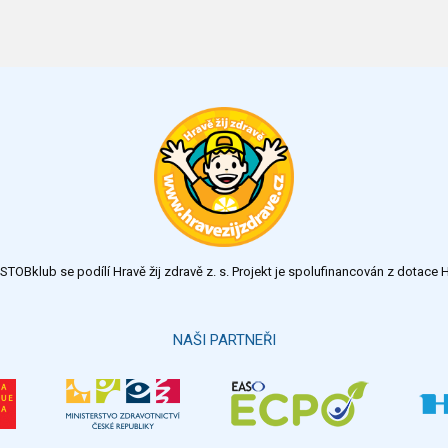
TOBklub se podílí Hravě žij zdravě z. s. Projekt je spolufinancován z dotac
NAŠI PARTNEŘI