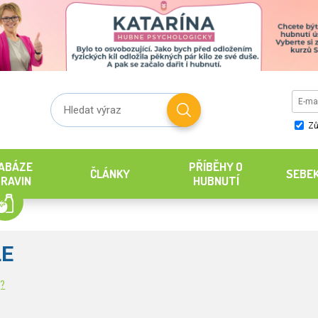
Zů
ABÁZE
PŘÍBĚHY O
ČLÁNKY
SEBE
RAVIN
HUBNUTÍ
LE
g?