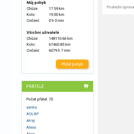
Můj pohyb
Poslední úprava
Chůze:
17.59 km
Kolo:
19.00 km
Cvičení:
0 h 0 min
Všichni uživatelé
Chůze:
148110.66 km
Kolo:
67460.85 km
Cvičení:
6079 h 7 min
Přidat pohyb
PŘÁTELÉ
Počet přátel: 70
aanka
AGLAP
akraj
Alexa
Alexi