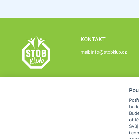
KONTAKT
mail:
info@stobklub.cz
Pou
Potř
bude
Bud
obtě
Svůj
i co