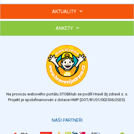
AKTUALITY
ANKETY
Hubněte s podporou lektorky a skupiny v kurzech STOBu
Chcete poradit s hubnutím? Najděte si odborníka STOBu ve
svém regionu
Ohodnoťte program Sebekoučink
výborný
velmi dobrý
dobrý
dostatečný
nedostatečný
Na provozu webového portálu STOBklub se podílí Hravě žij zdravě z. s.
Výsledky
Všechny ankety
Projekt je spolufinancován z dotace HMP (DOT/81/01/002536/2025).
Hlasovat
NAŠI PARTNEŘI