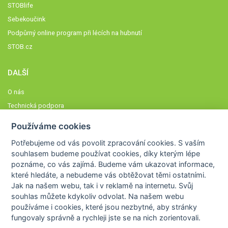
STOBlife
Sebekoučink
Podpůrný online program při lécích na hubnutí
STOB.cz
DALŠÍ
O nás
Technická podpora
Časté dotazy
Používáme cookies
Normy a zásady fungování STOBklubu
Potřebujeme od vás
povolit zpracování cookies
. S vaším
Členové STOBklubu
souhlasem budeme používat cookies, díky kterým lépe
Zásady nakládání s osobními údaji
poznáme,
co vás zajímá
. Budeme vám ukazovat
informace,
které hledáte
, a nebudeme vás obtěžovat těmi ostatními.
Otestujte se
Jak na našem webu, tak i v reklamě na internetu. Svůj
Spočítejte si
souhlas můžete kdykoliv odvolat. Na našem webu
Výzva 52
používáme i cookies, které jsou nezbytné
, aby stránky
fungovaly správně a rychleji jste se na nich zorientovali.