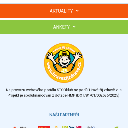
AKTUALITY
ANKETY
Hubněte s podporou lektorky a skupiny v kurzech STOBu
Chcete poradit s hubnutím? Najděte si odborníka STOBu ve
svém regionu
Ohodnoťte program Sebekoučink
výborný
velmi dobrý
dobrý
dostatečný
nedostatečný
Na provozu webového portálu STOBklub se podílí Hravě žij zdravě z. s.
Výsledky
Všechny ankety
Projekt je spolufinancován z dotace HMP (DOT/81/01/002536/2025).
Hlasovat
NAŠI PARTNEŘI