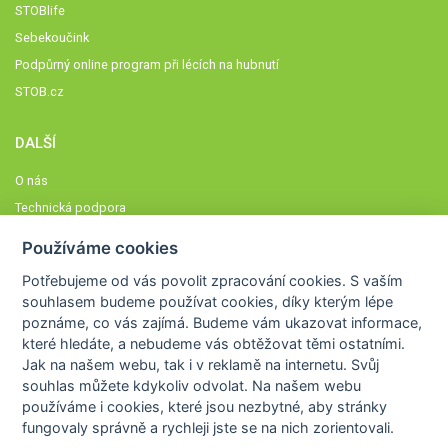
STOBlife
Sebekoučink
Podpůrný online program při lécích na hubnutí
STOB.cz
DALŠÍ
O nás
Technická podpora
Časté dotazy
Používáme cookies
Normy a zásady fungování STOBklubu
Potřebujeme od vás
povolit zpracování cookies
. S vaším
Členové STOBklubu
souhlasem budeme používat cookies, díky kterým lépe
Zásady nakládání s osobními údaji
poznáme,
co vás zajímá
. Budeme vám ukazovat
informace,
které hledáte
, a nebudeme vás obtěžovat těmi ostatními.
Otestujte se
Jak na našem webu, tak i v reklamě na internetu. Svůj
Spočítejte si
souhlas můžete kdykoliv odvolat. Na našem webu
Výzva 52
používáme i cookies, které jsou nezbytné
, aby stránky
fungovaly správně a rychleji jste se na nich zorientovali.