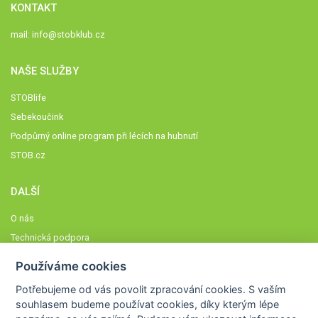
KONTAKT
mail:
info@stobklub.cz
NAŠE SLUŽBY
STOBlife
Sebekoučink
Podpůrný online program při lécích na hubnutí
STOB.cz
DALŠÍ
O nás
Technická podpora
Časté dotazy
Používáme cookies
Normy a zásady fungování STOBklubu
Potřebujeme od vás
povolit zpracování cookies
. S vaším
Členové STOBklubu
souhlasem budeme používat cookies, díky kterým lépe
Zásady nakládání s osobními údaji