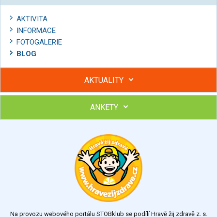
AKTIVITA
INFORMACE
FOTOGALERIE
BLOG
AKTUALITY
ANKETY
Hubněte s podporou lektorky a skupiny v kurzech STOBu
Chcete poradit s hubnutím? Najděte si odborníka STOBu ve
svém regionu
Ohodnoťte program Sebekoučink
výborný
velmi dobrý
dobrý
dostatečný
nedostatečný
Na provozu webového portálu STOBklub se podílí Hravě žij zdravě z. s.
Výsledky
Všechny ankety