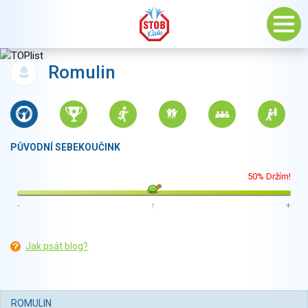
Romulin
PŮVODNÍ SEBEKOUČINK
50% Držím!
-
↑
+
Jak psát blog?
ROMULIN