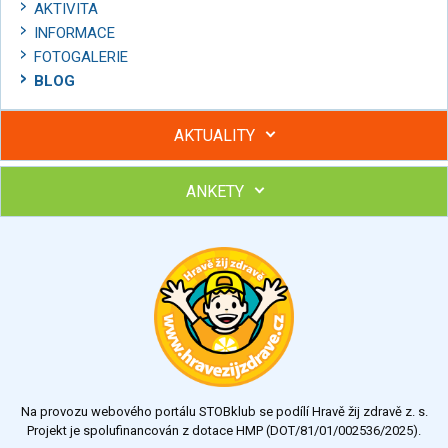
AKTIVITA
INFORMACE
FOTOGALERIE
BLOG
AKTUALITY
ANKETY
Hubněte s podporou lektorky a skupiny v kurzech STOBu
Chcete poradit s hubnutím? Najděte si odborníka STOBu ve
svém regionu
Ohodnoťte program Sebekoučink
výborný
velmi dobrý
dobrý
dostatečný
nedostatečný
Na provozu webového portálu STOBklub se podílí Hravě žij zdravě z. s.
Výsledky
Všechny ankety
Projekt je spolufinancován z dotace HMP (DOT/81/01/002536/2025).