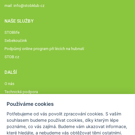
mail:
info@stobklub.cz
NAŠE SLUŽBY
STOBlife
Sebekoučink
Podpůrný online program při lécích na hubnutí
STOB.cz
DALŠÍ
O nás
Technická podpora
Časté dotazy
Používáme cookies
Normy a zásady fungování STOBklubu
Potřebujeme od vás
povolit zpracování cookies
. S vaším
Členové STOBklubu
souhlasem budeme používat cookies, díky kterým lépe
Zásady nakládání s osobními údaji
poznáme,
co vás zajímá
. Budeme vám ukazovat
informace,
které hledáte
, a nebudeme vás obtěžovat těmi ostatními.
Otestujte se