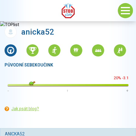
anicka52
PŮVODNÍ SEBEKOUČINK
20% -3.1
-
↑
+
Jak psát blog?
ANICKA52