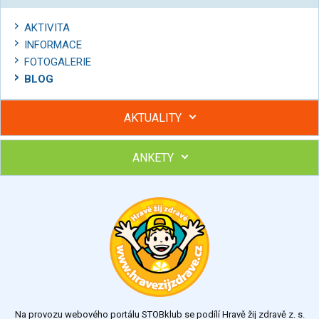
AKTIVITA
INFORMACE
FOTOGALERIE
BLOG
AKTUALITY
ANKETY
Hubněte s podporou lektorky a skupiny v kurzech STOBu
Chcete poradit s hubnutím? Najděte si odborníka STOBu ve
svém regionu
Ohodnoťte program Sebekoučink
výborný
velmi dobrý
dobrý
dostatečný
nedostatečný
Na provozu webového portálu STOBklub se podílí Hravě žij zdravě z. s.
Výsledky
Všechny ankety