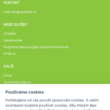
KONTAKT
mail:
info@stobklub.cz
NAŠE SLUŽBY
STOBlife
Sebekoučink
Podpůrný online program při lécích na hubnutí
STOB.cz
DALŠÍ
O nás
Technická podpora
Časté dotazy
Používáme cookies
Normy a zásady fungování STOBklubu
Potřebujeme od vás
povolit zpracování cookies
. S vaším
Členové STOBklubu
souhlasem budeme používat cookies, díky kterým lépe
Zásady nakládání s osobními údaji