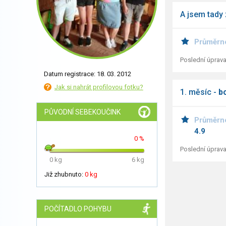
A jsem tady 
Průměrn
Poslední úprava
Datum registrace: 18. 03. 2012
Jak si nahrát profilovou fotku?
1. měsíc -
b
PŮVODNÍ SEBEKOUČINK
Průměrn
4.9
0 %
Poslední úprava
0 kg
6 kg
Již zhubnuto:
0 kg
POČÍTADLO POHYBU