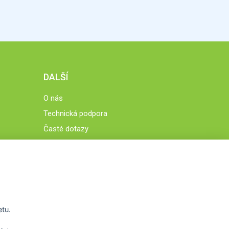
DALŠÍ
O nás
Technická podpora
Časté dotazy
Normy a zásady fungování STOBklubu
Členové STOBklubu
Zásady nakládání s osobními údaji
Otestujte se
Spočítejte si
etu.
Výzva 52