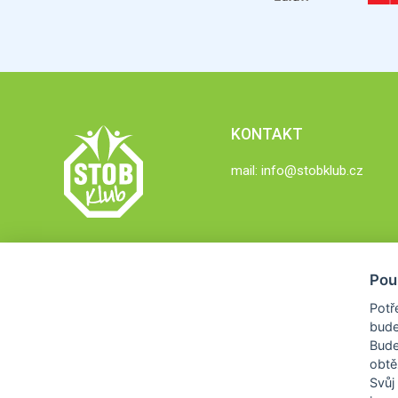
KONTAKT
mail:
info@stobklub.cz
Pou
Potř
bude
Bud
obtě
Svůj