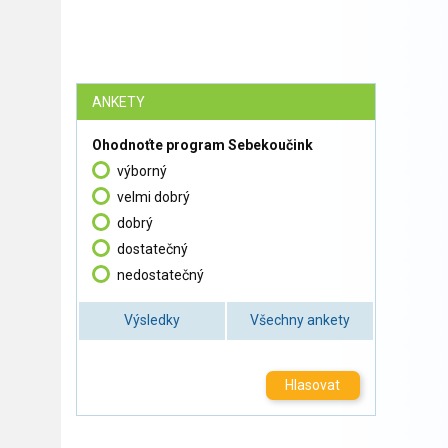
ANKETY
Ohodnoťte program Sebekoučink
výborný
velmi dobrý
dobrý
dostatečný
nedostatečný
Výsledky
Všechny ankety
Hlasovat