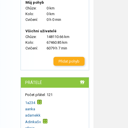
Můj pohyb
Chůze:
0 km
Kolo:
0 km
Cvičení:
0 h 0 min
Všichni uživatelé
Chůze:
148110.66 km
Kolo:
67460.85 km
Cvičení:
6079 h 7 min
Přidat pohyb
PŘÁTELÉ
Počet přátel: 121
1a234
aanka
adamekk
AdinkaSv