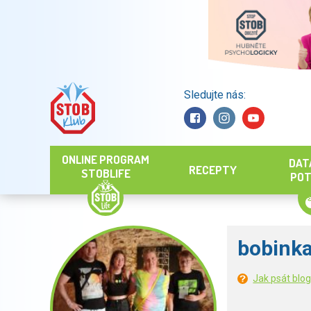
Sledujte nás:
Hledat
ONLINE PROGRAM
DAT
RECEPTY
STOBLIFE
POT
bobink
Jak psát blo