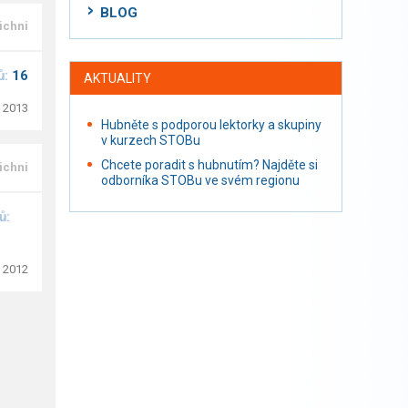
BLOG
ichni
ů:
16
AKTUALITY
. 2013
Hubněte s podporou lektorky a skupiny
v kurzech STOBu
Chcete poradit s hubnutím? Najděte si
ichni
odborníka STOBu ve svém regionu
ů:
. 2012