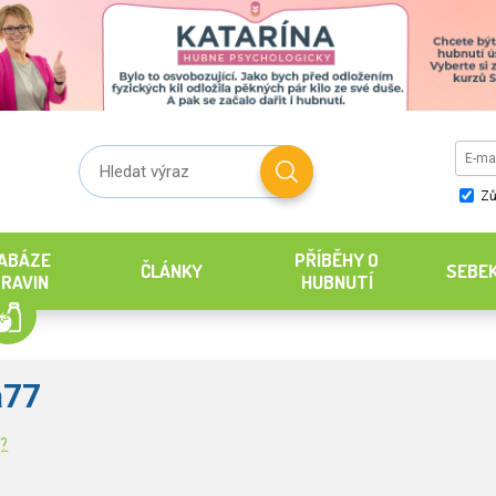
Zů
ABÁZE
PŘÍBĚHY O
ČLÁNKY
SEBE
RAVIN
HUBNUTÍ
a77
g?