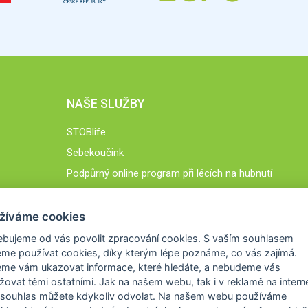
NAŠE SLUŽBY
STOBlife
Sebekoučink
Podpůrný online program při lécích na hubnutí
STOB.cz
žíváme cookies
ebujeme od vás
povolit zpracování cookies
. S vaším souhlasem
me používat cookies, díky kterým lépe poznáme,
co vás zajímá
.
eme vám ukazovat
informace, které hledáte
, a nebudeme vás
žovat těmi ostatními. Jak na našem webu, tak i v reklamě na intern
 souhlas můžete kdykoliv odvolat. Na našem webu
používáme