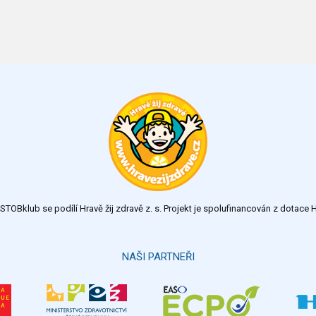
TOBklub se podílí Hravě žij zdravě z. s. Projekt je spolufinancován z dotac
NAŠI PARTNEŘI