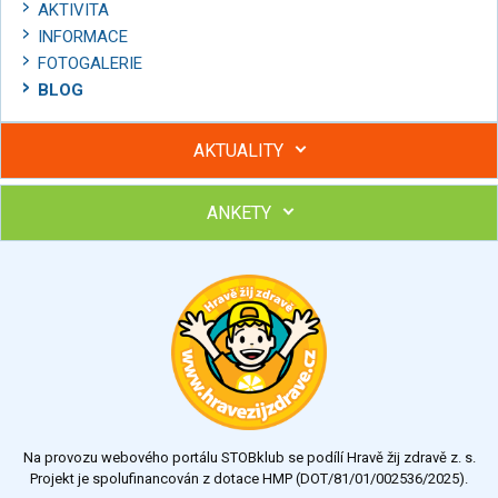
AKTIVITA
INFORMACE
FOTOGALERIE
BLOG
AKTUALITY
ANKETY
Hubněte s podporou lektorky a skupiny v kurzech STOBu
Chcete poradit s hubnutím? Najděte si odborníka STOBu ve
svém regionu
Ohodnoťte program Sebekoučink
výborný
velmi dobrý
dobrý
dostatečný
nedostatečný
Na provozu webového portálu STOBklub se podílí Hravě žij zdravě z. s.
Výsledky
Všechny ankety
Projekt je spolufinancován z dotace HMP (DOT/81/01/002536/2025).