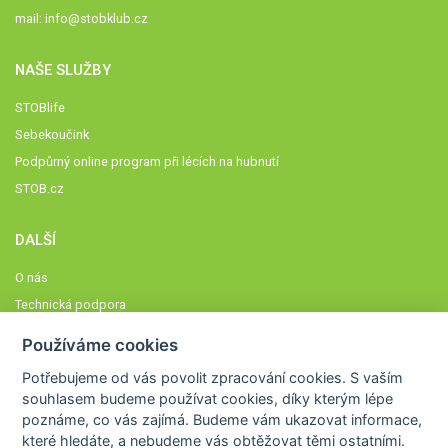
mail:
info@stobklub.cz
NAŠE SLUŽBY
STOBlife
Sebekoučink
Podpůrný online program při lécích na hubnutí
STOB.cz
DALŠÍ
O nás
Technická podpora
Časté dotazy
Používáme cookies
Normy a zásady fungování STOBklubu
Potřebujeme od vás
povolit zpracování cookies
. S vaším
Členové STOBklubu
souhlasem budeme používat cookies, díky kterým lépe
Zásady nakládání s osobními údaji
poznáme,
co vás zajímá
. Budeme vám ukazovat
informace,
které hledáte
, a nebudeme vás obtěžovat těmi ostatními.
Otestujte se