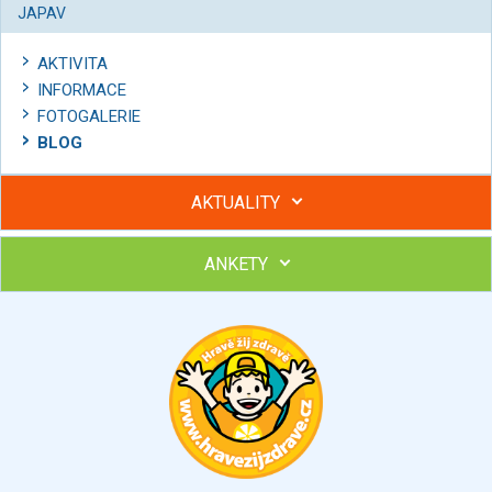
JAPAV
AKTIVITA
INFORMACE
FOTOGALERIE
BLOG
AKTUALITY
ANKETY
Hubněte s podporou lektorky a skupiny v kurzech STOBu
Chcete poradit s hubnutím? Najděte si odborníka STOBu ve
svém regionu
Ohodnoťte program Sebekoučink
výborný
velmi dobrý
dobrý
dostatečný
nedostatečný