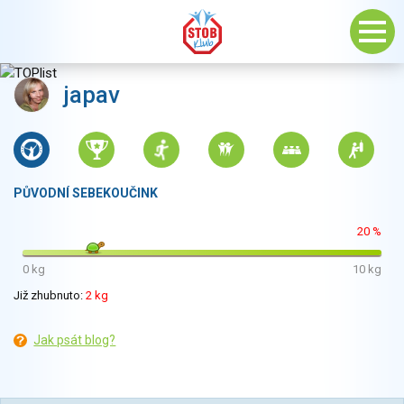
japav
PŮVODNÍ SEBEKOUČINK
20 %
0 kg
10 kg
Již zhubnuto:
2 kg
Jak psát blog?