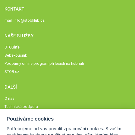
KONTAKT
mail:
info@stobklub.cz
NAŠE SLUŽBY
STOBlife
Sebekoučink
Podpůrný online program při lécích na hubnutí
STOB.cz
DALŠÍ
O nás
Technická podpora
Časté dotazy
Používáme cookies
Normy a zásady fungování STOBklubu
Potřebujeme od vás
povolit zpracování cookies
. S vaším
Členové STOBklubu
souhlasem budeme používat cookies, díky kterým lépe