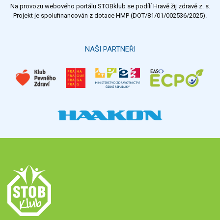
Na provozu webového portálu STOBklub se podílí Hravě žij zdravě z. s.
Výsledky
Všechny ankety
Projekt je spolufinancován z dotace HMP (DOT/81/01/002536/2025).
Hlasovat
NAŠI PARTNEŘI