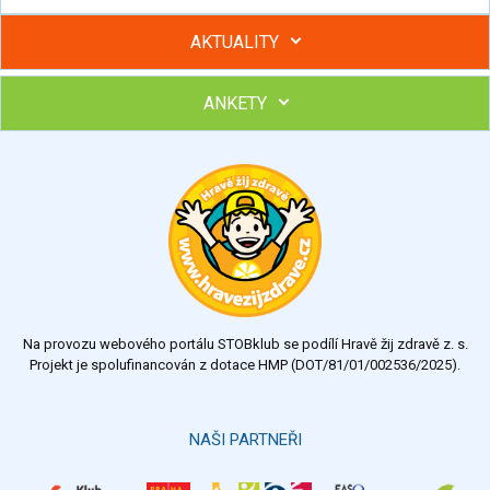
AKTUALITY
ANKETY
Hubněte s podporou lektorky a skupiny v kurzech STOBu
Chcete poradit s hubnutím? Najděte si odborníka STOBu ve
svém regionu
Ohodnoťte program Sebekoučink
výborný
velmi dobrý
dobrý
dostatečný
nedostatečný
Na provozu webového portálu STOBklub se podílí Hravě žij zdravě z. s.
Výsledky
Všechny ankety
Projekt je spolufinancován z dotace HMP (DOT/81/01/002536/2025).
Hlasovat
NAŠI PARTNEŘI