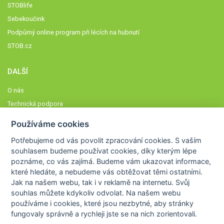
STOBlife
Sebekoučink
Podpůrný online program při lécích na hubnutí
STOB.cz
DALŠÍ
O nás
Technická podpora
Časté dotazy
Používáme cookies
Normy a zásady fungování STOBklubu
Potřebujeme od vás
povolit zpracování cookies
. S vaším
Členové STOBklubu
souhlasem budeme používat cookies, díky kterým lépe
Zásady nakládání s osobními údaji
poznáme,
co vás zajímá
. Budeme vám ukazovat
informace,
které hledáte
, a nebudeme vás obtěžovat těmi ostatními.
Otestujte se
Jak na našem webu, tak i v reklamě na internetu. Svůj
Spočítejte si
souhlas můžete kdykoliv odvolat. Na našem webu
Výzva 52
používáme i cookies, které jsou nezbytné
, aby stránky
fungovaly správně a rychleji jste se na nich zorientovali.