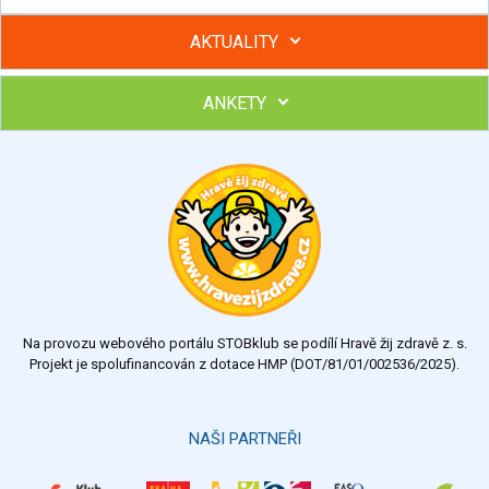
AKTUALITY
ANKETY
Hubněte s podporou lektorky a skupiny v kurzech STOBu
Chcete poradit s hubnutím? Najděte si odborníka STOBu ve
svém regionu
Ohodnoťte program Sebekoučink
výborný
velmi dobrý
dobrý
dostatečný
nedostatečný
Na provozu webového portálu STOBklub se podílí Hravě žij zdravě z. s.
Výsledky
Všechny ankety
Projekt je spolufinancován z dotace HMP (DOT/81/01/002536/2025).
Hlasovat
NAŠI PARTNEŘI