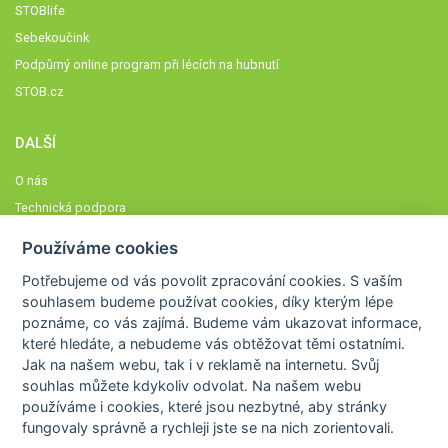
STOBlife
Sebekoučink
Podpůrný online program při lécích na hubnutí
STOB.cz
DALŠÍ
O nás
Technická podpora
Časté dotazy
Používáme cookies
Normy a zásady fungování STOBklubu
Potřebujeme od vás
povolit zpracování cookies
. S vaším
Členové STOBklubu
souhlasem budeme používat cookies, díky kterým lépe
Zásady nakládání s osobními údaji
poznáme,
co vás zajímá
. Budeme vám ukazovat
informace,
které hledáte
, a nebudeme vás obtěžovat těmi ostatními.
Otestujte se
Jak na našem webu, tak i v reklamě na internetu. Svůj
Spočítejte si
souhlas můžete kdykoliv odvolat. Na našem webu
Výzva 52
používáme i cookies, které jsou nezbytné
, aby stránky
fungovaly správně a rychleji jste se na nich zorientovali.