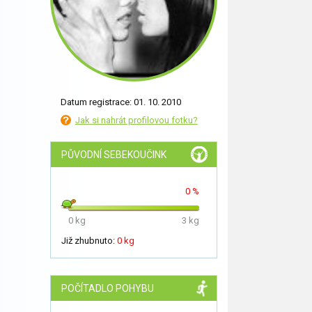
Datum registrace: 01. 10. 2010
Jak si nahrát profilovou fotku?
PŮVODNÍ SEBEKOUČINK
0 %
0 kg
3 kg
Již zhubnuto:
0 kg
POČÍTADLO POHYBU