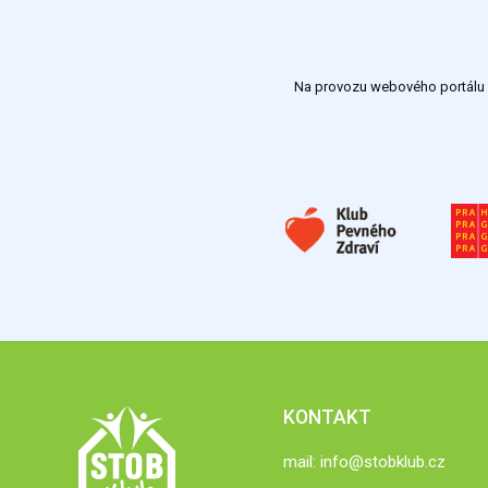
Na provozu webového portálu S
KONTAKT
mail:
info@stobklub.cz