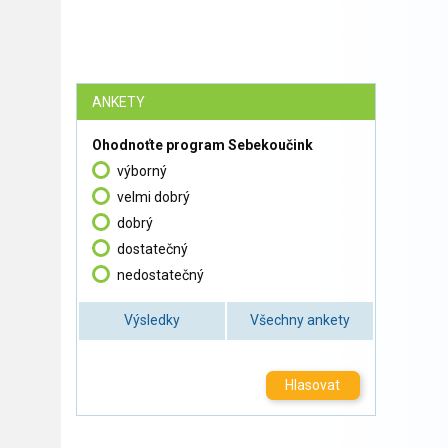
ANKETY
Ohodnoťte program Sebekoučink
výborný
velmi dobrý
dobrý
dostatečný
nedostatečný
Výsledky
Všechny ankety
Hlasovat