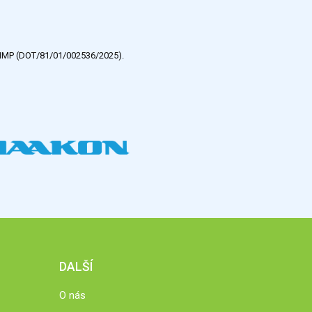
e HMP (DOT/81/01/002536/2025).
DALŠÍ
O nás