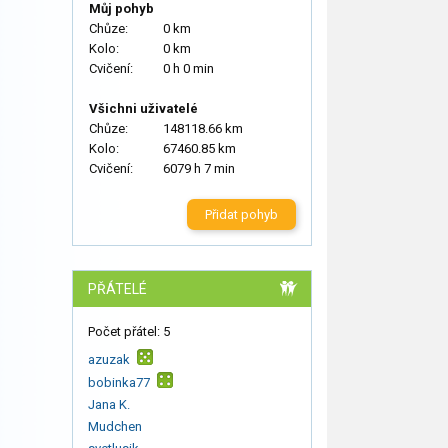
Můj pohyb
Chůze:
0 km
Kolo:
0 km
Cvičení:
0 h 0 min
Všichni uživatelé
Chůze:
148118.66 km
Kolo:
67460.85 km
Cvičení:
6079 h 7 min
Přidat pohyb
PŘÁTELÉ
Počet přátel: 5
azuzak
bobinka77
Jana K.
Mudchen