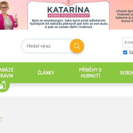
Zů
ABÁZE
PŘÍBĚHY O
ČLÁNKY
SEBE
RAVIN
HUBNUTÍ
g?