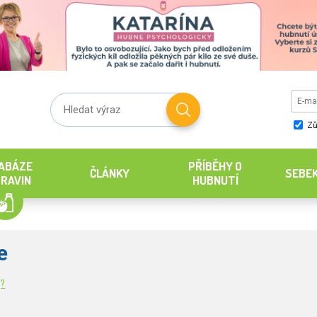
Zů
ABÁZE
PŘÍBĚHY O
ČLÁNKY
SEBE
RAVIN
HUBNUTÍ
e
g?