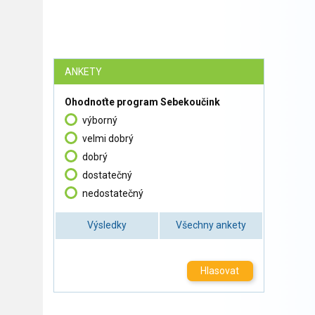
ANKETY
Ohodnoťte program Sebekoučink
výborný
velmi dobrý
dobrý
dostatečný
nedostatečný
Výsledky
Všechny ankety
Hlasovat