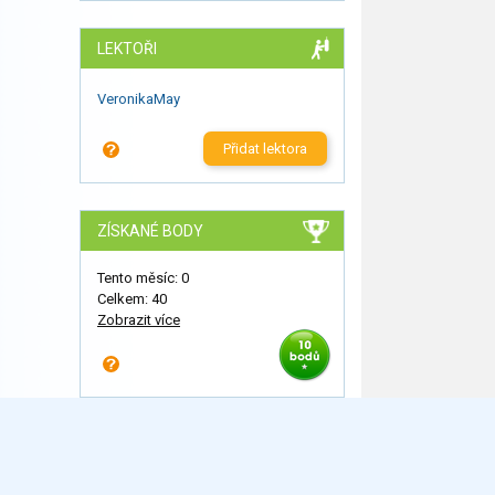
LEKTOŘI
VeronikaMay
Přidat lektora
ZÍSKANÉ BODY
Tento měsíc: 0
Celkem: 40
Zobrazit více