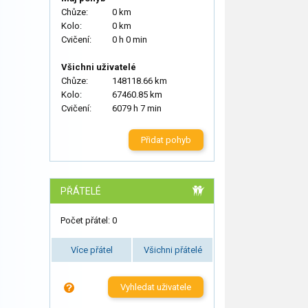
Chůze:
0 km
Kolo:
0 km
Cvičení:
0 h 0 min
Všichni uživatelé
Chůze:
148118.66 km
Kolo:
67460.85 km
Cvičení:
6079 h 7 min
Přidat pohyb
PŘÁTELÉ
Počet přátel: 0
Více přátel
Všichni přátelé
Vyhledat uživatele