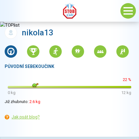
nikola13
PŮVODNÍ SEBEKOUČINK
22 %
0 kg
12 kg
Již zhubnuto:
2.6 kg
Jak psát blog?