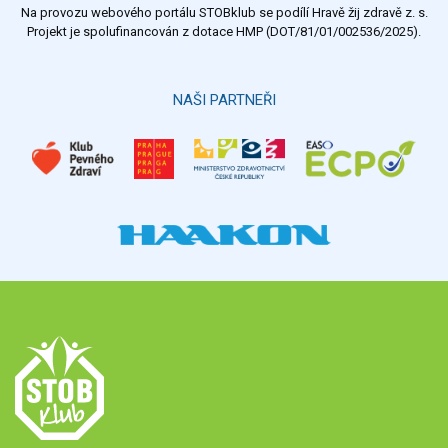
Na provozu webového portálu STOBklub se podílí Hravě žij zdravě z. s.
Výsledky
Všechny ankety
Projekt je spolufinancován z dotace HMP (DOT/81/01/002536/2025).
Hlasovat
NAŠI PARTNEŘI