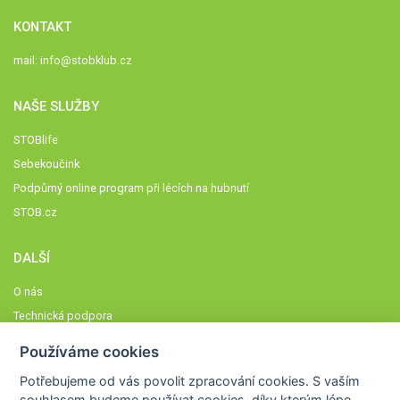
KONTAKT
mail:
info@stobklub.cz
NAŠE SLUŽBY
STOBlife
Sebekoučink
Podpůrný online program při lécích na hubnutí
STOB.cz
DALŠÍ
O nás
Technická podpora
Časté dotazy
Používáme cookies
Normy a zásady fungování STOBklubu
Potřebujeme od vás
povolit zpracování cookies
. S vaším
Členové STOBklubu
souhlasem budeme používat cookies, díky kterým lépe