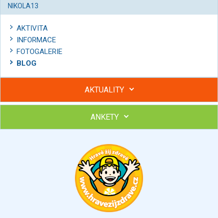
NIKOLA13
AKTIVITA
INFORMACE
FOTOGALERIE
BLOG
AKTUALITY
ANKETY
Hubněte s podporou lektorky a skupiny v kurzech STOBu
Chcete poradit s hubnutím? Najděte si odborníka STOBu ve
svém regionu
Ohodnoťte program Sebekoučink
výborný
velmi dobrý
dobrý
dostatečný
nedostatečný