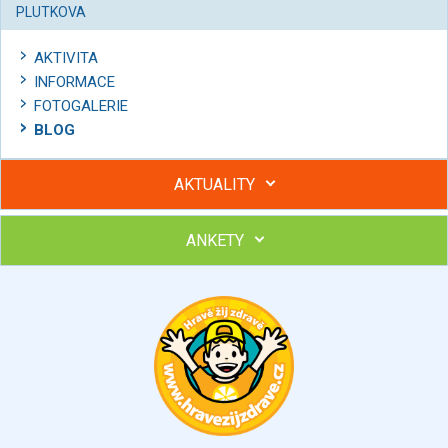
PLUTKOVA
AKTIVITA
INFORMACE
FOTOGALERIE
BLOG
AKTUALITY
ANKETY
Hubněte s podporou lektorky a skupiny v kurzech STOBu
Chcete poradit s hubnutím? Najděte si odborníka STOBu ve
svém regionu
Ohodnoťte program Sebekoučink
výborný
velmi dobrý
dobrý
dostatečný
nedostatečný