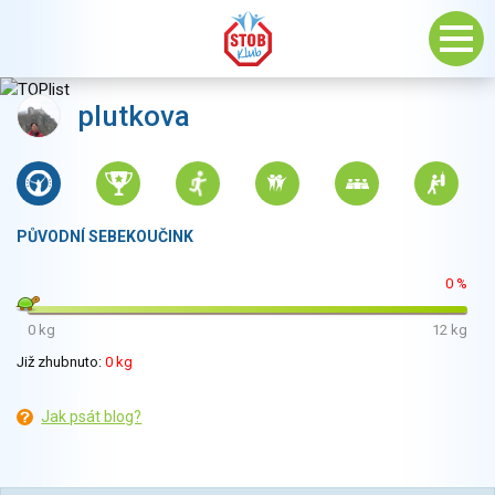
plutkova
PŮVODNÍ SEBEKOUČINK
0 %
0 kg
12 kg
Již zhubnuto:
0 kg
Jak psát blog?