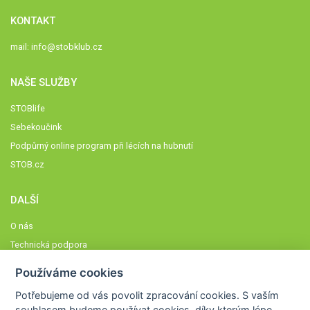
KONTAKT
mail:
info@stobklub.cz
NAŠE SLUŽBY
STOBlife
Sebekoučink
Podpůrný online program při lécích na hubnutí
STOB.cz
DALŠÍ
O nás
Technická podpora
Časté dotazy
Používáme cookies
Normy a zásady fungování STOBklubu
Potřebujeme od vás
povolit zpracování cookies
. S vaším
Členové STOBklubu
souhlasem budeme používat cookies, díky kterým lépe