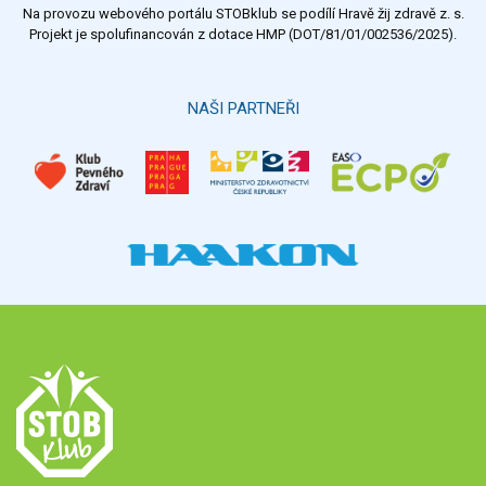
Na provozu webového portálu STOBklub se podílí Hravě žij zdravě z. s.
Výsledky
Všechny ankety
Projekt je spolufinancován z dotace HMP (DOT/81/01/002536/2025).
Hlasovat
NAŠI PARTNEŘI