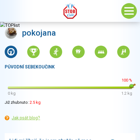
pokojana
PŮVODNÍ SEBEKOUČINK
100 %
0 kg
1.2 kg
Již zhubnuto:
2.5 kg
Jak psát blog?