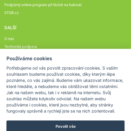
Podpůrný online program při lécích na hubnutí
STOB.cz
DALŠÍ
O nás
Technická podpora
Časté dotazy
Používáme cookies
Normy a zásady fungování STOBklubu
Potřebujeme od vás
povolit zpracování cookies
. S vaším
Členové STOBklubu
souhlasem budeme používat cookies, díky kterým lépe
Zásady nakládání s osobními údaji
poznáme,
co vás zajímá
. Budeme vám ukazovat
informace,
které hledáte
, a nebudeme vás obtěžovat těmi ostatními.
Otestujte se
Jak na našem webu, tak i v reklamě na internetu. Svůj
Spočítejte si
souhlas můžete kdykoliv odvolat. Na našem webu
Výzva 52
používáme i cookies, které jsou nezbytné
, aby stránky
fungovaly správně a rychleji jste se na nich zorientovali.
Povolit vše