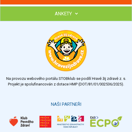
ANKETY
Hubněte s podporou lektorky a skupiny v kurzech STOBu
Chcete poradit s hubnutím? Najděte si odborníka STOBu ve
svém regionu
Ohodnoťte program Sebekoučink
výborný
velmi dobrý
dobrý
dostatečný
nedostatečný
Na provozu webového portálu STOBklub se podílí Hravě žij zdravě z. s.
Výsledky
Všechny ankety
Projekt je spolufinancován z dotace HMP (DOT/81/01/002536/2025).
Hlasovat
NAŠI PARTNEŘI