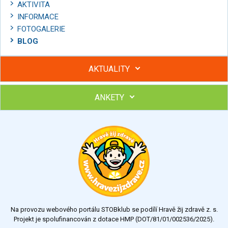
AKTIVITA
INFORMACE
FOTOGALERIE
BLOG
AKTUALITY
ANKETY
Hubněte s podporou lektorky a skupiny v kurzech STOBu
Chcete poradit s hubnutím? Najděte si odborníka STOBu ve
svém regionu
Ohodnoťte program Sebekoučink
výborný
velmi dobrý
dobrý
dostatečný
nedostatečný
Na provozu webového portálu STOBklub se podílí Hravě žij zdravě z. s.
Výsledky
Všechny ankety
Projekt je spolufinancován z dotace HMP (DOT/81/01/002536/2025).