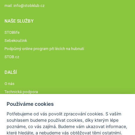
mail:
info@stobklub.cz
NAŠE SLUŽBY
STOBlife
Sebekoučink
Podpůrný online program při lécích na hubnutí
STOB.cz
DALŠÍ
O nás
Technická podpora
Časté dotazy
Používáme cookies
Normy a zásady fungování STOBklubu
Potřebujeme od vás
povolit zpracování cookies
. S vaším
Členové STOBklubu
souhlasem budeme používat cookies, díky kterým lépe
Zásady nakládání s osobními údaji
poznáme,
co vás zajímá
. Budeme vám ukazovat
informace,
které hledáte
, a nebudeme vás obtěžovat těmi ostatními.
Otestujte se