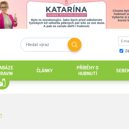
Zů
ABÁZE
PŘÍBĚHY O
ČLÁNKY
SEBE
RAVIN
HUBNUTÍ
g?