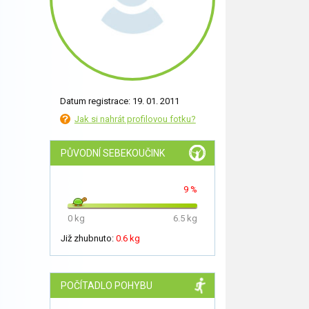
Datum registrace: 19. 01. 2011
Jak si nahrát profilovou fotku?
PŮVODNÍ SEBEKOUČINK
9 %
0 kg
6.5 kg
Již zhubnuto:
0.6 kg
POČÍTADLO POHYBU