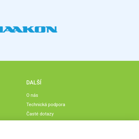
DALŠÍ
O nás
Technická podpora
Časté dotazy
Normy a zásady fungování STOBklubu
Členové STOBklubu