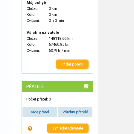
Můj pohyb
Chůze:
0 km
Kolo:
0 km
Cvičení:
0 h 0 min
Všichni uživatelé
Chůze:
148118.66 km
Kolo:
67460.85 km
Cvičení:
6079 h 7 min
Přidat pohyb
PŘÁTELÉ
Počet přátel: 0
Více přátel
Všichni přátelé
Vyhledat uživatele