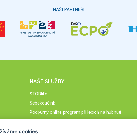
NAŠI PARTNEŘI
NAŠE SLUŽBY
STOBlife
Sebekoučink
Podpůrný online program při lécích na hubnutí
STOB.cz
žíváme cookies