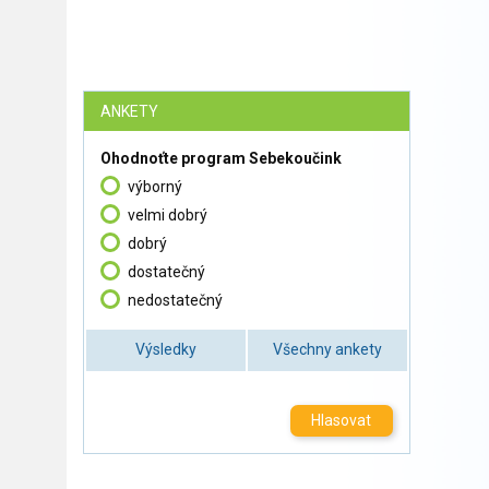
ANKETY
Ohodnoťte program Sebekoučink
výborný
velmi dobrý
dobrý
dostatečný
nedostatečný
Výsledky
Všechny ankety
Hlasovat