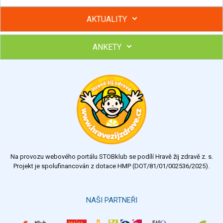
AKTUALITY
ANKETY
Hubněte s podporou lektorky a skupiny v kurzech STOBu
Chcete poradit s hubnutím? Najděte si odborníka STOBu ve
svém regionu
Ohodnoťte program Sebekoučink
výborný
velmi dobrý
dobrý
dostatečný
nedostatečný
Na provozu webového portálu STOBklub se podílí Hravě žij zdravě z. s.
Výsledky
Všechny ankety
Projekt je spolufinancován z dotace HMP (DOT/81/01/002536/2025).
Hlasovat
NAŠI PARTNEŘI