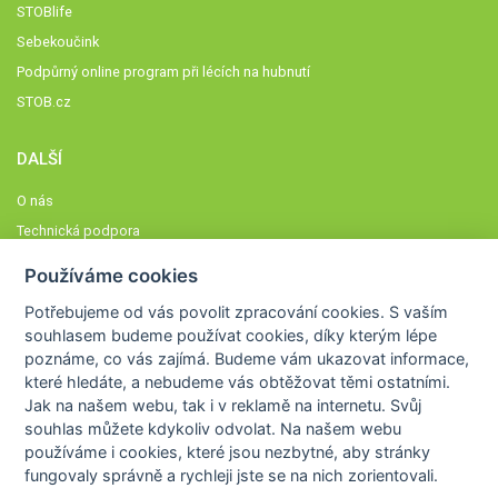
STOBlife
Sebekoučink
Podpůrný online program při lécích na hubnutí
STOB.cz
DALŠÍ
O nás
Technická podpora
Časté dotazy
Používáme cookies
Normy a zásady fungování STOBklubu
Potřebujeme od vás
povolit zpracování cookies
. S vaším
Členové STOBklubu
souhlasem budeme používat cookies, díky kterým lépe
Zásady nakládání s osobními údaji
poznáme,
co vás zajímá
. Budeme vám ukazovat
informace,
které hledáte
, a nebudeme vás obtěžovat těmi ostatními.
Otestujte se
Jak na našem webu, tak i v reklamě na internetu. Svůj
Spočítejte si
souhlas můžete kdykoliv odvolat. Na našem webu
Výzva 52
používáme i cookies, které jsou nezbytné
, aby stránky
fungovaly správně a rychleji jste se na nich zorientovali.