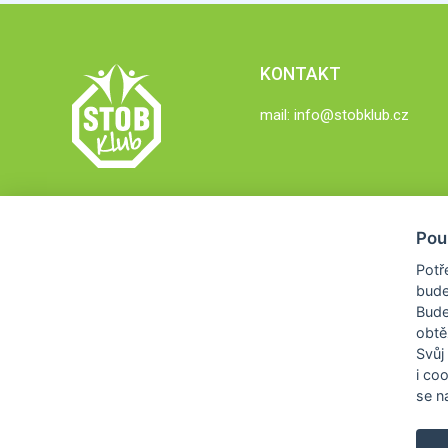
KONTAKT
mail:
info@stobklub.cz
Pou
Potř
bude
Bud
obtě
Svůj
i co
se na