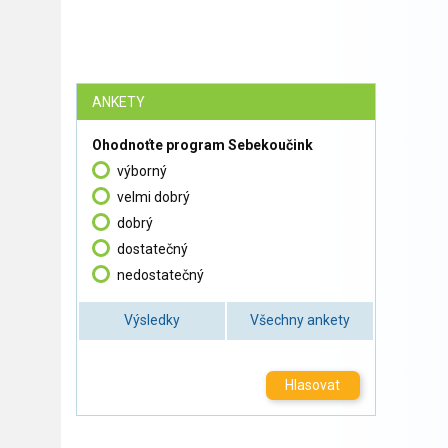
ANKETY
Ohodnoťte program Sebekoučink
výborný
velmi dobrý
dobrý
dostatečný
nedostatečný
Výsledky
Všechny ankety
Hlasovat