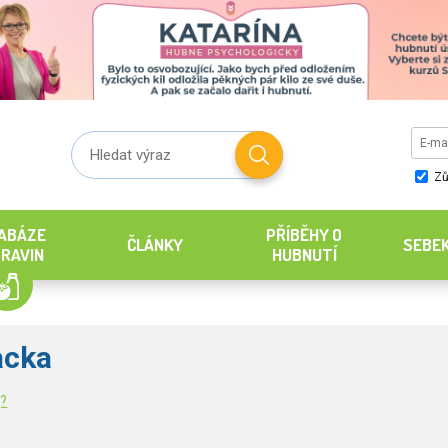
Zů
ABÁZE
PŘÍBĚHY O
ČLÁNKY
SEBE
RAVIN
HUBNUTÍ
acka
g?