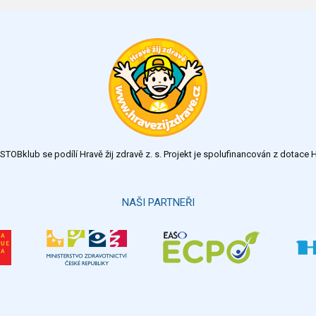
TOBklub se podílí Hravě žij zdravě z. s. Projekt je spolufinancován z dotac
NAŠI PARTNEŘI