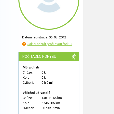
Datum registrace: 06. 03. 2012
Jak si nahrát profilovou fotku?
POČÍTADLO POHYBU
Můj pohyb
Chůze:
0 km
Kolo:
0 km
Cvičení:
0 h 0 min
Všichni uživatelé
Chůze:
148110.66 km
Kolo:
67460.85 km
Cvičení:
6079 h 7 min