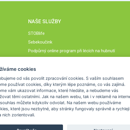
NAŠE SLUŽBY
STOBlife
Sebekoučink
Podpůrný online program při lécích na hubnutí
STOB.cz
žíváme cookies
ebujeme od vás
povolit zpracování cookies
. S vaším souhlasem
me používat cookies, díky kterým lépe poznáme,
co vás zajímá
.
eme vám ukazovat
informace, které hledáte
, a nebudeme vás
žovat těmi ostatními. Jak na našem webu, tak i v reklamě na intern
 souhlas můžete kdykoliv odvolat. Na našem webu
používáme
okies, které jsou nezbytné
, aby stránky fungovaly správně a rychleji 
 nich zorientovali.