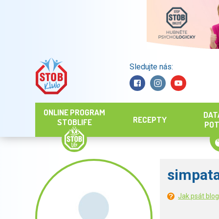
Sledujte nás:
Hledat
ONLINE PROGRAM
DAT
RECEPTY
STOBLIFE
POT
simpat
Jak psát blo