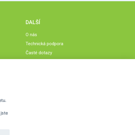
DALŠÍ
O nás
Technická podpora
Časté dotazy
Normy a zásady fungování STOBklubu
Členové STOBklubu
Zásady nakládání s osobními údaji
Otestujte se
Spočítejte si
etu.
Výzva 52
jste