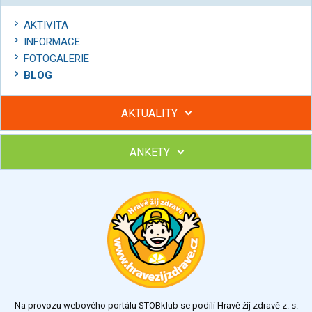
AKTIVITA
INFORMACE
FOTOGALERIE
BLOG
AKTUALITY
ANKETY
Hubněte s podporou lektorky a skupiny v kurzech STOBu
Chcete poradit s hubnutím? Najděte si odborníka STOBu ve
svém regionu
Ohodnoťte program Sebekoučink
výborný
velmi dobrý
dobrý
dostatečný
nedostatečný
Na provozu webového portálu STOBklub se podílí Hravě žij zdravě z. s.
Výsledky
Všechny ankety