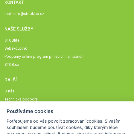
KONTAKT
mail:
info@stobklub.cz
NAŠE SLUŽBY
STOBlife
Sebekoučink
Podpůrný online program při lécích na hubnutí
STOB.cz
DALŠÍ
O nás
Technická podpora
Časté dotazy
Používáme cookies
Normy a zásady fungování STOBklubu
Potřebujeme od vás
povolit zpracování cookies
. S vaším
Členové STOBklubu
souhlasem budeme používat cookies, díky kterým lépe
Zásady nakládání s osobními údaji
poznáme,
co vás zajímá
. Budeme vám ukazovat
informace,