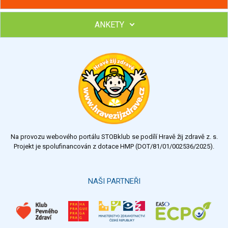
ANKETY
Hubněte s podporou lektorky a skupiny v kurzech STOBu
Chcete poradit s hubnutím? Najděte si odborníka STOBu ve
svém regionu
Ohodnoťte program Sebekoučink
výborný
velmi dobrý
dobrý
dostatečný
nedostatečný
Na provozu webového portálu STOBklub se podílí Hravě žij zdravě z. s.
Výsledky
Všechny ankety
Projekt je spolufinancován z dotace HMP (DOT/81/01/002536/2025).
Hlasovat
NAŠI PARTNEŘI