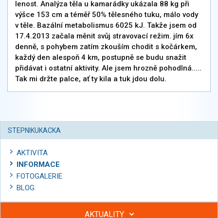
lenost. Analýza těla u kamarádky ukázala 88 kg při
výšce 153 cm a téměř 50% tělesného tuku, málo vody
v těle. Bazální metabolismus 6025 kJ. Takže jsem od
17.4.2013 začala měnit svůj stravovací režim. jím 6x
denně, s pohybem zatím zkouším chodit s kočárkem,
každý den alespoň 4 km, postupně se budu snažit
přidávat i ostatní aktivity. Ale jsem hrozně pohodlná.....
Tak mi držte palce, ať ty kila a tuk jdou dolu.
STEPNIKUKACKA
AKTIVITA
INFORMACE
FOTOGALERIE
BLOG
AKTUALITY