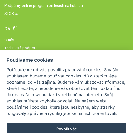
Podpůrný online program při lécích na hubnutí
STOB.cz
DALŠÍ
O nás
Technická podpora
Časté dotazy
Používáme cookies
Normy a zásady fungování STOBklubu
Potřebujeme od vás
povolit zpracování cookies
. S vaším
Členové STOBklubu
souhlasem budeme používat cookies, díky kterým lépe
Zásady nakládání s osobními údaji
poznáme,
co vás zajímá
. Budeme vám ukazovat
informace,
které hledáte
, a nebudeme vás obtěžovat těmi ostatními.
Otestujte se
Jak na našem webu, tak i v reklamě na internetu. Svůj
Spočítejte si
souhlas můžete kdykoliv odvolat. Na našem webu
Výzva 52
používáme i cookies, které jsou nezbytné
, aby stránky
fungovaly správně a rychleji jste se na nich zorientovali.
Povolit vše