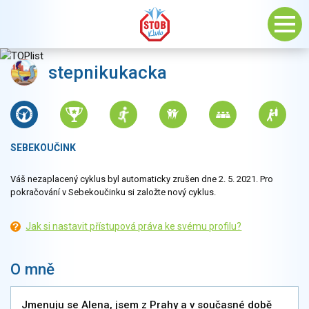
stepnikukacka
SEBEKOUČINK
Váš nezaplacený cyklus byl automaticky zrušen dne 2. 5. 2021. Pro
pokračování v Sebekoučinku si založte nový cyklus.
Jak si nastavit přístupová práva ke svému profilu?
O mně
Jmenuju se Alena, jsem z Prahy a v současné době