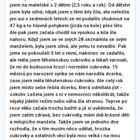
jsem na mateřské s 2 dětmi (2,5 roku a rok). Od dětství
jsem byla silná, nějak jsem s těmi kily žila, ale neřešila.
jen asi v sedmnácti letech se mi podařilo zhubnout na
47 kg a to hlavně pohybem (jízda na kole) přes léto.
Ale pak jsem začala chodit na vysokou a kila šla
nahoru. Když jsem se ve svých 28 seznámila se svým
manželem, byla jsem silná, ale jemu to nevadilo. Pak
jsme se pokoušeli 5 let o mimi, nakonec se zadařilo,
ale měla jsem těhotenskou cukrovku a lékaři varovali,
že mi do budoucna hrozí i normální cukrovka. 15
měsíců po narození synka se nám narodila dcerka,
zase jsem měla těhotenskou cukrovku. Ale celý rok
jsem místo sebe řešila dcerku, která odmítala jíst -
cokoliv. Ležela jsem s ní v nemocnici několikrát, takže
nějaký jídelní režim nebo váha šla stranou. Teprve po
roce věku začala trochu baštit a já si uvědomila, že
jsem zatím zdravá, bez cukrovky, mám dvě krásné děti
a milujícího manžela. Takže jsem se jednoho dne
rozhodla, že s tím musím něco udělat, hrozba
cukrovky a ostatních věcí byla moc velká i na mou