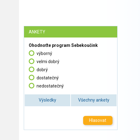
ANKETY
Ohodnoťte program Sebekoučink
výborný
velmi dobrý
dobrý
dostatečný
nedostatečný
Výsledky
Všechny ankety
Hlasovat