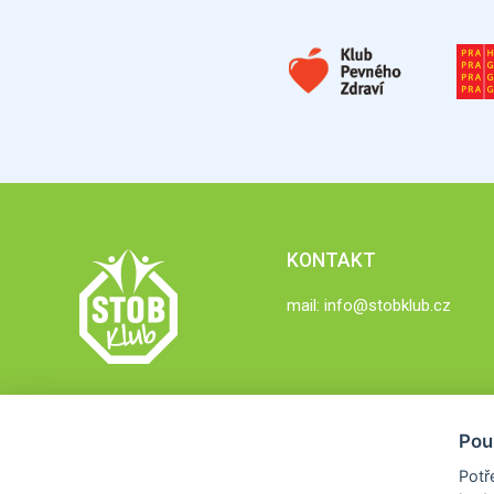
KONTAKT
mail:
info@stobklub.cz
Pou
Potř