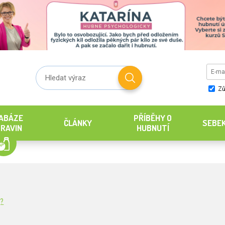
Zů
ABÁZE
PŘÍBĚHY O
ČLÁNKY
SEBE
RAVIN
HUBNUTÍ
g?