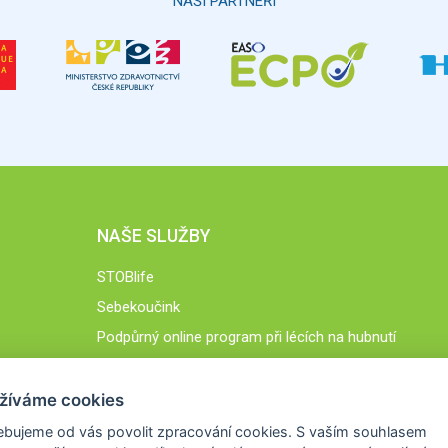
NAŠI PARTNEŘI
NAŠE SLUŽBY
STOBlife
Sebekoučink
Podpůrný online program při lécích na hubnutí
STOB.cz
žíváme cookies
ebujeme od vás
povolit zpracování cookies
. S vaším souhlasem