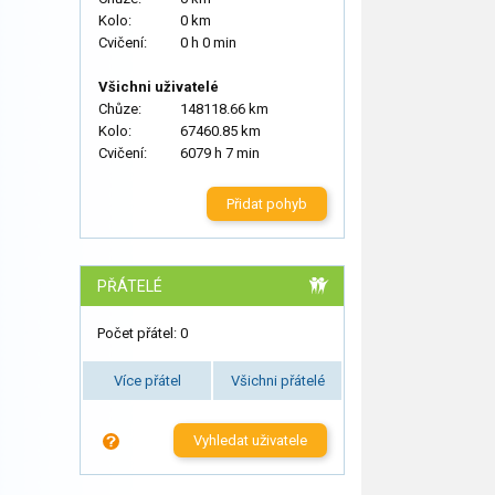
Kolo:
0 km
Cvičení:
0 h 0 min
Všichni uživatelé
Chůze:
148118.66 km
Kolo:
67460.85 km
Cvičení:
6079 h 7 min
Přidat pohyb
PŘÁTELÉ
Počet přátel: 0
Více přátel
Všichni přátelé
Vyhledat uživatele