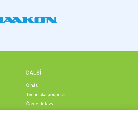
DALŠÍ
O nás
Technická podpora
Časté dotazy
Normy a zásady fungování STOBklubu
Členové STOBklubu
Zásady nakládání s osobními údaji