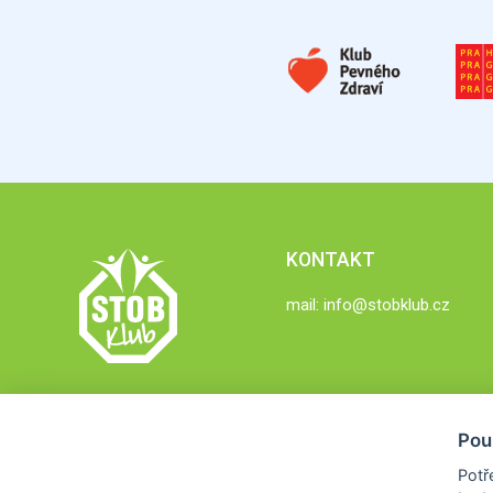
KONTAKT
mail:
info@stobklub.cz
Pou
Potř