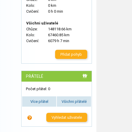
Kolo:
0 km
Cvičení:
0 h 0 min
Všichni uživatelé
Chůze:
148118.66 km
Kolo:
67460.85 km
Cvičení:
6079 h 7 min
Přidat pohyb
PŘÁTELÉ
Počet přátel: 0
Více přátel
Všichni přátelé
Vyhledat uživatele