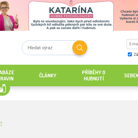
Zů
ABÁZE
PŘÍBĚHY O
ČLÁNKY
SEBE
RAVIN
HUBNUTÍ
g?