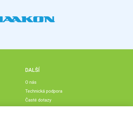
DALŠÍ
O nás
Technická podpora
Časté dotazy
Normy a zásady fungování STOBklubu
Členové STOBklubu
Zásady nakládání s osobními údaji