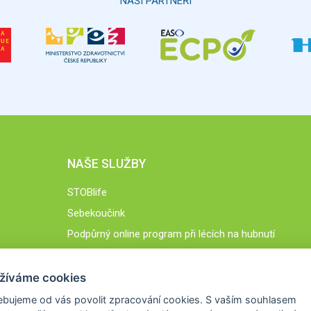
NAŠI PARTNEŘI
NAŠE SLUŽBY
STOBlife
Sebekoučink
Podpůrný online program při lécích na hubnutí
STOB.cz
žíváme cookies
ebujeme od vás
povolit zpracování cookies
. S vaším souhlasem