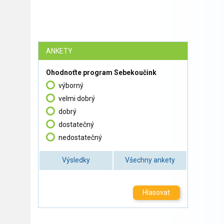
ANKETY
Ohodnoťte program Sebekoučink
výborný
velmi dobrý
dobrý
dostatečný
nedostatečný
Výsledky
Všechny ankety
Hlasovat