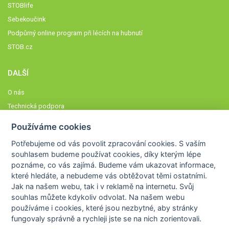
STOBlife
Sebekoučink
Podpůrný online program při lécích na hubnutí
STOB.cz
DALŠÍ
O nás
Technická podpora
Časté dotazy
Používáme cookies
Normy a zásady fungování STOBklubu
Potřebujeme od vás
povolit zpracování cookies
. S vaším
Členové STOBklubu
souhlasem budeme používat cookies, díky kterým lépe
Zásady nakládání s osobními údaji
poznáme,
co vás zajímá
. Budeme vám ukazovat
informace,
které hledáte
, a nebudeme vás obtěžovat těmi ostatními.
Otestujte se
Jak na našem webu, tak i v reklamě na internetu. Svůj
Spočítejte si
souhlas můžete kdykoliv odvolat. Na našem webu
Výzva 52
používáme i cookies, které jsou nezbytné
, aby stránky
fungovaly správně a rychleji jste se na nich zorientovali.