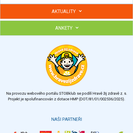
AKTUALITY
ANKETY
Hubněte s podporou lektorky a skupiny v kurzech STOBu
Chcete poradit s hubnutím? Najděte si odborníka STOBu ve
svém regionu
Ohodnoťte program Sebekoučink
výborný
velmi dobrý
dobrý
dostatečný
nedostatečný
Na provozu webového portálu STOBklub se podílí Hravě žij zdravě z. s.
Výsledky
Všechny ankety
Projekt je spolufinancován z dotace HMP (DOT/81/01/002536/2025).
Hlasovat
NAŠI PARTNEŘI