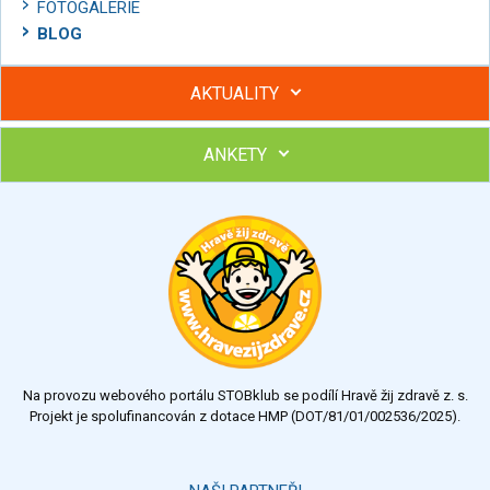
FOTOGALERIE
BLOG
AKTUALITY
ANKETY
Hubněte s podporou lektorky a skupiny v kurzech STOBu
Chcete poradit s hubnutím? Najděte si odborníka STOBu ve
svém regionu
Ohodnoťte program Sebekoučink
výborný
velmi dobrý
dobrý
dostatečný
nedostatečný
Na provozu webového portálu STOBklub se podílí Hravě žij zdravě z. s.
Výsledky
Všechny ankety
Projekt je spolufinancován z dotace HMP (DOT/81/01/002536/2025).
Hlasovat