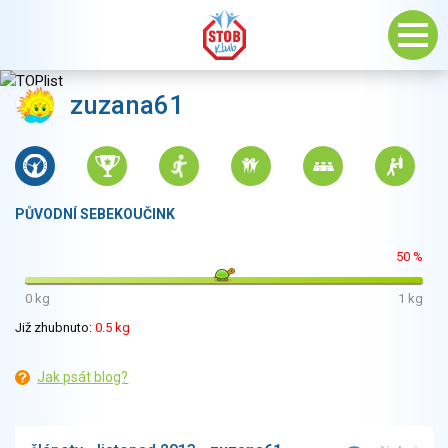
zuzana61
PŮVODNÍ SEBEKOUČINK
50 %
0 kg
1 kg
Již zhubnuto:
0.5 kg
Jak psát blog?