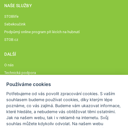
NAŠE SLUŽBY
STOBlife
Sebekoučink
Podpůrný online program při lécích na hubnutí
STOB.cz
DALŠÍ
O nás
Technická podpora
Časté dotazy
Používáme cookies
Normy a zásady fungování STOBklubu
Potřebujeme od vás
povolit zpracování cookies
. S vaším
Členové STOBklubu
souhlasem budeme používat cookies, díky kterým lépe
Zásady nakládání s osobními údaji
poznáme,
co vás zajímá
. Budeme vám ukazovat
informace,
které hledáte
, a nebudeme vás obtěžovat těmi ostatními.
Otestujte se
Jak na našem webu, tak i v reklamě na internetu. Svůj
Spočítejte si
souhlas můžete kdykoliv odvolat. Na našem webu
Výzva 52