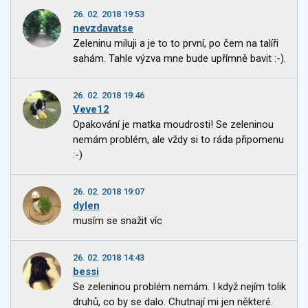
26. 02. 2018 19:53
nevzdavatse
Zeleninu miluji a je to to první, po čem na talíři
sahám. Tahle výzva mne bude upřímně bavit :-).
26. 02. 2018 19:46
Veve12
Opakování je matka moudrosti! Se zeleninou
nemám problém, ale vždy si to ráda připomenu
:-)
26. 02. 2018 19:07
dylen
musím se snažit víc
26. 02. 2018 14:43
bessi
Se zeleninou problém nemám. I když nejím tolik
druhů, co by se dalo. Chutnají mi jen některé.