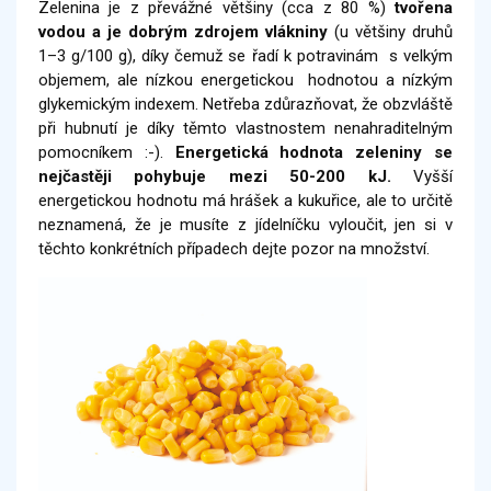
Zelenina je z převážné většiny (cca z 80 %)
tvořena
vodou a
je dobrým zdrojem
vlákniny
(u většiny druhů
1–3 g/100 g), díky čemuž se řadí k potravinám s velkým
objemem, ale nízkou energetickou hodnotou a nízkým
glykemickým indexem. Netřeba zdůrazňovat, že obzvláště
při hubnutí je díky těmto vlastnostem nenahraditelným
pomocníkem :-).
Energetická hodnota zeleniny se
nejčastěji pohybuje mezi 50-200 kJ.
Vyšší
energetickou hodnotu má hrášek a kukuřice, ale to určitě
neznamená, že je musíte z jídelníčku vyloučit, jen si v
těchto konkrétních případech dejte pozor na množství.