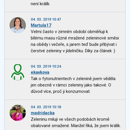
není králík.
04. 03. 2019 10:47
Martula17
Velmi často v zimním období obměňuji k
bílému masu různé mražené zeleninové směsi
na obědy i večeře, s jarem teď bude přibývat i
čerstvé zeleniny v jídelníčku. Díky za článek :)
04. 03. 2019 10:24
ekavkova
Tak o fytonutrientech v zelenině jsem věděla
jen obecně v rámci zeleniny jako takové. O
důvod více, proč ji konzumovat.
04. 03. 2019 10:18
madridacka
Zeleninu miluji ve všech podobách kromě
obalované smažené. Manžel říká, že jsem králík.