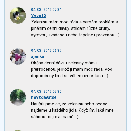
04. 03. 2019 07:31
Veve12
Zeleninu mám moc ráda a nemám problém s
plněním denní dávky. střídám různé druhy,
syrovou, kvašenou nebo tepelně upravenou :-)
04. 03. 2019 06:37
ajanka
Občas denní dávku zeleniny mám i
překročenou, jelikož ji mám moc ráda. Pod
doporučený limit se vůbec nedostanu :-).
04. 03. 2019 05:32
nevzdavatse
Naučili jsme se, že zeleninu nebo ovoce
najdeme u každého jídla. Když jím, láká mne
sáhnout nejprve na ně :-).