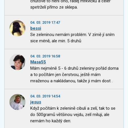
chuťově to není ono, raděj mrkvičku a celer
spetrželí přímo ze sklepa.
04. 03. 2019 17:47
bessi
Se zeleninou nemám problém. V zimě jí sním
sice méně, ale min. 5 druhů
04. 03. 2019 16:58
Masa55
Mám nejméně 5 - 6 druhů zeleniny pořád doma
a to počítám jen čerstvou, ještě mám
mraženou a nakládanou, takže ji mám dost .
04. 03. 2019 14:54
jesus
Když počítám k zelenině cibuli a zelí, tak to se
do 500gramů většinou vejdu, zelí miluji, ale
nemám ho každý den.