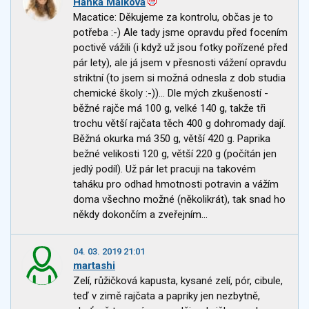
Hanka Malkova
Macatice: Děkujeme za kontrolu, občas je to
potřeba :-) Ale tady jsme opravdu před focením
poctivě vážili (i když už jsou fotky pořízené před
pár lety), ale já jsem v přesnosti vážení opravdu
striktní (to jsem si možná odnesla z dob studia
chemické školy :-))... Dle mých zkušeností -
běžné rajče má 100 g, velké 140 g, takže tři
trochu větší rajčata těch 400 g dohromady dají.
Běžná okurka má 350 g, větší 420 g. Paprika
bežné velikosti 120 g, větší 220 g (počítán jen
jedlý podíl). Už pár let pracuji na takovém
taháku pro odhad hmotnosti potravin a vážím
doma všechno možné (několikrát), tak snad ho
někdy dokončím a zveřejním...
04. 03. 2019 21:01
martashi
Zelí, růžičková kapusta, kysané zelí, pór, cibule,
teď v zimě rajčata a papriky jen nezbytně,