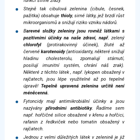
funkci štítné žlázy.
Stejně tak cibulová zelenina (cibule, česnek,
pažitka) obsahuje
thioly
, sirné látky, jež brzdí růst
mikroorganismů a snižují riziko vzniku nádorů.
B
arevné složky zeleniny jsou rovněž látkami s
pozitivními účinky na naše zdraví, např.
zelený
chlorofyl
(protirakovinný účinek), žluté až
červené
karotenoidy
(antioxidanty, některé snižují
hladinu cholesterolu, zpomalují stárnutí,
posilují imunitní systém, chrání náš zrak).
Některé z těchto látek , např. lykopen obsažený v
rajčatech, jsou lépe využitelné až po tepelné
úpravě!
Tepelně upravená zelenina určitě není
méněcenná.
Fytoncidy mají antimikrobiální účinky a jsou
nazývány
přírodními antibiotiky.
Řadíme sem
např. hořčičné silice obsažené v křenu a hořčici,
rafanin z ředkviček nebo tomatin obsažený v
rajčatech.
Jednou z velmi důležitých látek v zelenině je již