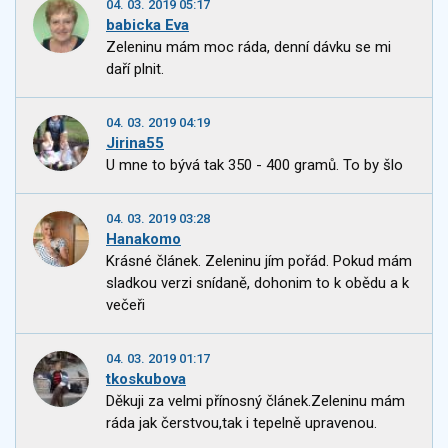
04. 03. 2019 05:17
babicka Eva
Zeleninu mám moc ráda, denní dávku se mi
daří plnit.
04. 03. 2019 04:19
Jirina55
U mne to bývá tak 350 - 400 gramů. To by šlo
04. 03. 2019 03:28
Hanakomo
Krásné článek. Zeleninu jím pořád. Pokud mám
sladkou verzi snídaně, dohonim to k obědu a k
večeři
04. 03. 2019 01:17
tkoskubova
Děkuji za velmi přínosný článek.Zeleninu mám
ráda jak čerstvou,tak i tepelně upravenou.