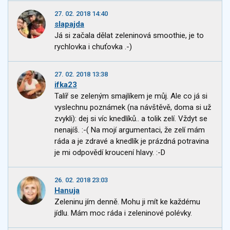
27. 02. 2018 14:40
slapajda
Já si začala dělat zeleninová smoothie, je to
rychlovka i chuťovka .-)
27. 02. 2018 13:38
ifka23
Talíř se zeleným smajlíkem je můj. Ale co já si
vyslechnu poznámek (na návštěvě, doma si už
zvykli): dej si víc knedlíků.. a tolik zelí. Vždyt se
nenajíš. :-( Na mojí argumentaci, že zelí mám
ráda a je zdravé a knedlík je prázdná potravina
je mi odpovědí kroucení hlavy. :-D
26. 02. 2018 23:03
Hanuja
Zeleninu jím denně. Mohu ji mít ke každému
jídlu. Mám moc ráda i zeleninové polévky.