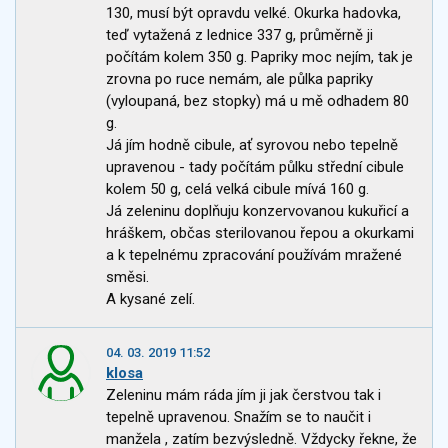
130, musí být opravdu velké. Okurka hadovka,
teď vytažená z lednice 337 g, průměrně ji
počítám kolem 350 g. Papriky moc nejím, tak je
zrovna po ruce nemám, ale půlka papriky
(vyloupaná, bez stopky) má u mě odhadem 80
g.
Já jím hodně cibule, ať syrovou nebo tepelně
upravenou - tady počítám půlku střední cibule
kolem 50 g, celá velká cibule mívá 160 g.
Já zeleninu doplňuju konzervovanou kukuřicí a
hráškem, občas sterilovanou řepou a okurkami
a k tepelnému zpracování používám mražené
směsi.
A kysané zelí.
04. 03. 2019 11:52
klosa
Zeleninu mám ráda jím ji jak čerstvou tak i
tepelně upravenou. Snažím se to naučit i
manžela , zatím bezvýsledně. Vždycky řekne, že