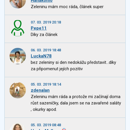
Hanakomo
Zeleninu mám moc ráda, článek super
07. 03. 2019 20:18
Pepe11
Díky za článek
06. 03. 2019 18:48
LuckaN78
bez zeleniny si den nedokážu představit...díky
za připomenut jejích pozitiv
05. 03. 2019 18:14
zdenalan
Zeleninu mám ráda a protože mi začínají doma
růst sazeničky, dala jsem se na zavařené saláty
, okurky apod.
05. 03. 2019 08:48