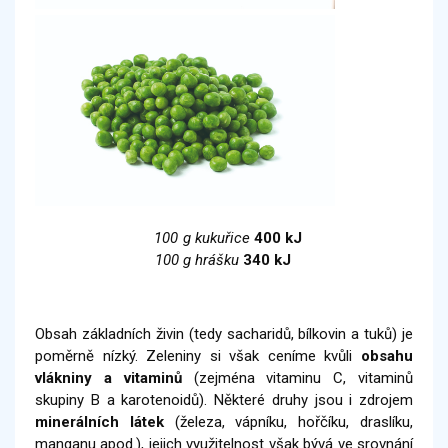
100 g kukuřice
400 kJ
100 g hrášku
340 kJ
Obsah základních živin (tedy sacharidů, bílkovin a tuků) je
poměrně nízký. Zeleniny si však ceníme kvůli
obsahu
vlákniny a
vitaminů
(zejména vitaminu C, vitaminů
skupiny B a karotenoidů). Některé druhy jsou i zdrojem
minerálních látek
(železa, vápníku, hořčíku, draslíku,
manganu apod.), jejich využitelnost však bývá ve srovnání