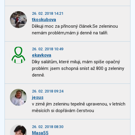
26. 02. 2018 14:21
tkoskubova
Děkuji moc za přínosný článek.Se zeleninou
nemám problém,mám ji denně na talíři.
26. 02. 2018 10:49
ekavkova
Díky salátům, které miluji, mám spíše opačný
problém: jsem schopná sníst až 800 g zeleniny
denně.
26. 02. 2018 09:24
jesus
v zimě jím zeleninu tepelně upravenou, v letních
měsících si dopřávám čerstvou
26. 02. 2018 08:30
Masa55