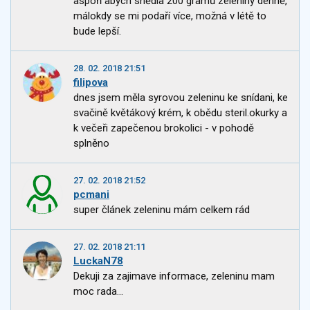
aspoň abych snědla 200 gramů zeleniny denně,
málokdy se mi podaří více, možná v létě to
bude lepší.
28. 02. 2018 21:51
filipova
dnes jsem měla syrovou zeleninu ke snídani, ke
svačině květákový krém, k obědu steril.okurky a
k večeři zapečenou brokolici - v pohodě
splněno
27. 02. 2018 21:52
pcmani
super článek zeleninu mám celkem rád
27. 02. 2018 21:11
LuckaN78
Dekuji za zajimave informace, zeleninu mam
moc rada...