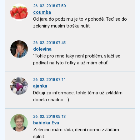
26. 02. 2018 07:50
coumba
Od jara do podzimu je to v pohodě. Teď se do
zeleniny musím trošku nutit.
26. 02. 2018 07:45
dolevina
´Tohle pro mne taky není problém, stačí se
podívat na tyto fotky a už mám chuť.
26. 02. 2018 07:11
ajanka
Děkuji za informace, tohle téma už zvládám
docela snadno :-).
26. 02. 2018 05:13
babicka Eva
Zeleninu mám ráda, denní normu zvládám
splnit.