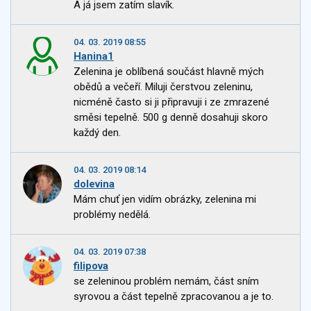
A já jsem zatím slavík.
04. 03. 2019 08:55
Hanina1
Zelenina je oblíbená součást hlavně mých
obědů a večeří. Miluji čerstvou zeleninu,
nicméně často si ji připravuji i ze zmrazené
směsi tepelně. 500 g denně dosahuji skoro
každý den.
04. 03. 2019 08:14
dolevina
Mám chuť jen vidím obrázky, zelenina mi
problémy nedělá.
04. 03. 2019 07:38
filipova
se zeleninou problém nemám, část sním
syrovou a část tepelně zpracovanou a je to.