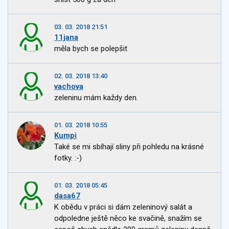
03. 03. 2018 21:51
11jana
měla bych se polepšit
02. 03. 2018 13:40
vachova
zeleninu mám každy den.
01. 03. 2018 10:55
Kumpi
Také se mi sbíhají sliny při pohledu na krásné
fotky. :-)
01. 03. 2018 05:45
dasa67
K obědu v práci si dám zeleninový salát a
odpoledne ještě něco ke svačině, snažím se