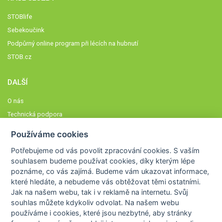
STOBlife
Sebekoučink
Podpůrný online program při lécích na hubnutí
STOB.cz
DALŠÍ
O nás
Technická podpora
Časté dotazy
Používáme cookies
Normy a zásady fungování STOBklubu
Potřebujeme od vás
povolit zpracování cookies
. S vaším
Členové STOBklubu
souhlasem budeme používat cookies, díky kterým lépe
Zásady nakládání s osobními údaji
poznáme,
co vás zajímá
. Budeme vám ukazovat
informace,
které hledáte
, a nebudeme vás obtěžovat těmi ostatními.
Otestujte se
Jak na našem webu, tak i v reklamě na internetu. Svůj
Spočítejte si
souhlas můžete kdykoliv odvolat. Na našem webu
Výzva 52
používáme i cookies, které jsou nezbytné
, aby stránky