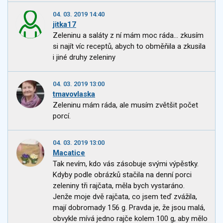
04. 03. 2019 14:40
jitka17
Zeleninu a saláty z ní mám moc ráda... zkusím
si najít víc receptů, abych to obměňila a zkusila
i jiné druhy zeleniny
04. 03. 2019 13:00
tmavovlaska
Zeleninu mám ráda, ale musím zvětšit počet
porcí.
04. 03. 2019 13:00
Macatice
Tak nevím, kdo vás zásobuje svými výpěstky.
Kdyby podle obrázků stačila na denní porci
zeleniny tři rajčata, měla bych vystaráno.
Jenže moje dvě rajčata, co jsem teď zvážila,
mají dobromady 156 g. Pravda je, že jsou malá,
obvykle mívá jedno rajče kolem 100 g, aby mělo