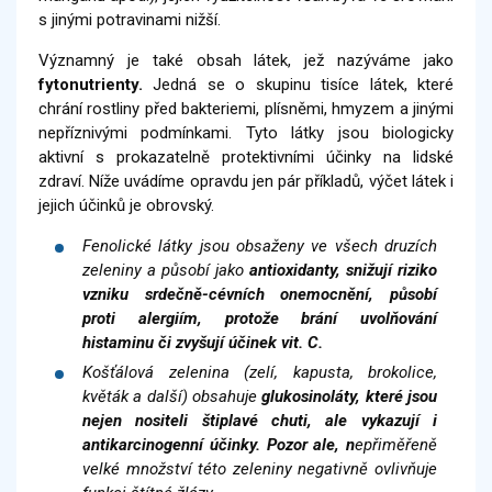
s jinými potravinami nižší.
Významný je také obsah látek, jež nazýváme jako
fytonutrienty.
Jedná se o skupinu tisíce látek, které
chrání rostliny před bakteriemi, plísněmi, hmyzem a jinými
nepříznivými podmínkami. Tyto látky jsou biologicky
aktivní s prokazatelně protektivními účinky na lidské
zdraví. Níže uvádíme opravdu jen pár příkladů, výčet látek i
jejich účinků je obrovský.
Fenolické látky jsou obsaženy ve všech druzích
zeleniny a působí jako
antioxidanty
, snižují riziko
vzniku srdečně-cévních onemocnění, působí
proti alergiím, protože brání uvolňování
histaminu či zvyšují účinek vit. C.
Košťálová zelenina (zelí, kapusta, brokolice,
květák a další) obsahuje
glukosinoláty
, které jsou
nejen nositeli štiplavé chuti, ale vykazují i
antikarcinogenní účinky. Pozor ale, n
epřiměřeně
velké množství této zeleniny negativně ovlivňuje