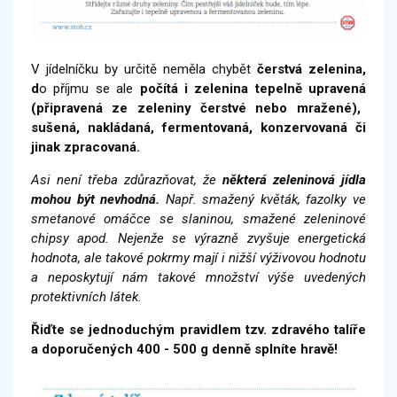
V jídelníčku by určitě neměla chybět
čerstvá zelenina,
d
o příjmu se ale
počítá i zelenina
tepelně upravená
(připravená ze zeleniny čerstvé nebo mražené),
sušená, nakládaná, fermentovaná, konzervovaná či
jinak zpracovaná.
Asi není třeba zdůrazňovat, že
některá zeleninová jídla
mohou být nevhodná.
Např. smažený květák, fazolky ve
smetanové omáčce se slaninou, smažené zeleninové
chipsy apod. Nejenže se výrazně zvyšuje energetická
hodnota, ale takové pokrmy mají i nižší výživovou hodnotu
a neposkytují nám takové množství výše uvedených
protektivních látek.
Řiďte se jednoduchým pravidlem tzv. zdravého talíře
a doporučených 400 - 500 g denně splníte hravě!