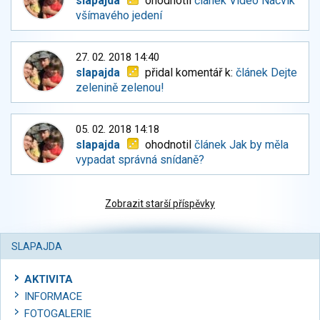
slapajda
ohodnotil
článek Video Nácvik
všímavého jedení
27. 02. 2018 14:40
slapajda
přidal komentář k:
článek Dejte
zelenině zelenou!
05. 02. 2018 14:18
slapajda
ohodnotil
článek Jak by měla
vypadat správná snídaně?
Zobrazit starší příspěvky
SLAPAJDA
AKTIVITA
INFORMACE
FOTOGALERIE