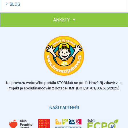
BLOG
ANKETY
Ohodnoťte program Sebekoučink
výborný
velmi dobrý
dobrý
dostatečný
nedostatečný
Na provozu webového portálu STOBklub se podílí Hravě žij zdravě z. s.
Výsledky
Všechny ankety
Projekt je spolufinancován z dotace HMP (DOT/81/01/002536/2025).
Hlasovat
NAŠI PARTNEŘI