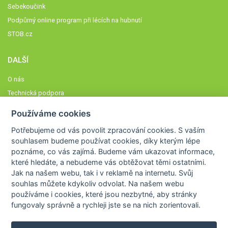
Sebekoučink
Podpůrný online program při lécích na hubnutí
STOB.cz
DALŠÍ
O nás
Technická podpora
Časté dotazy
Používáme cookies
Normy a zásady fungování STOBklubu
Potřebujeme od vás
povolit zpracování cookies
. S vaším
Členové STOBklubu
souhlasem budeme používat cookies, díky kterým lépe
Zásady nakládání s osobními údaji
poznáme,
co vás zajímá
. Budeme vám ukazovat
informace,
které hledáte
, a nebudeme vás obtěžovat těmi ostatními.
Otestujte se
Jak na našem webu, tak i v reklamě na internetu. Svůj
Spočítejte si
souhlas můžete kdykoliv odvolat. Na našem webu
Výzva 52
používáme i cookies, které jsou nezbytné
, aby stránky
fungovaly správně a rychleji jste se na nich zorientovali.