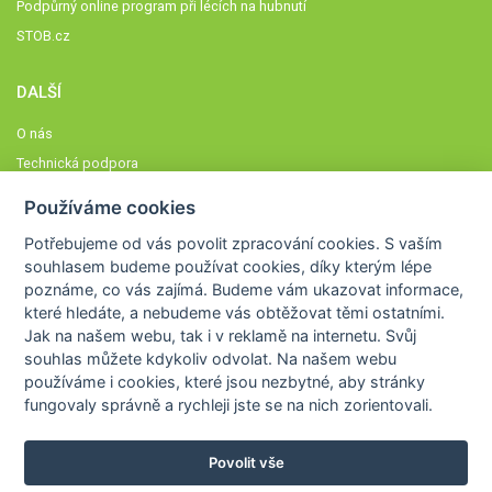
Podpůrný online program při lécích na hubnutí
STOB.cz
DALŠÍ
O nás
Technická podpora
Časté dotazy
Používáme cookies
Normy a zásady fungování STOBklubu
Potřebujeme od vás
povolit zpracování cookies
. S vaším
Členové STOBklubu
souhlasem budeme používat cookies, díky kterým lépe
Zásady nakládání s osobními údaji
poznáme,
co vás zajímá
. Budeme vám ukazovat
informace,
které hledáte
, a nebudeme vás obtěžovat těmi ostatními.
Otestujte se
Jak na našem webu, tak i v reklamě na internetu. Svůj
Spočítejte si
souhlas můžete kdykoliv odvolat. Na našem webu
Výzva 52
používáme i cookies, které jsou nezbytné
, aby stránky
fungovaly správně a rychleji jste se na nich zorientovali.
Povolit vše