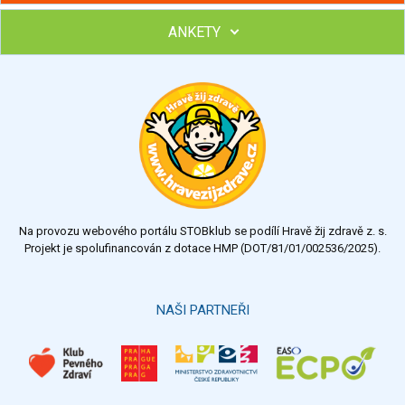
ANKETY
Hubněte s podporou lektorky a skupiny v kurzech STOBu
Chcete poradit s hubnutím? Najděte si odborníka STOBu ve
svém regionu
Ohodnoťte program Sebekoučink
výborný
velmi dobrý
dobrý
dostatečný
nedostatečný
Na provozu webového portálu STOBklub se podílí Hravě žij zdravě z. s.
Výsledky
Všechny ankety
Projekt je spolufinancován z dotace HMP (DOT/81/01/002536/2025).
Hlasovat
NAŠI PARTNEŘI