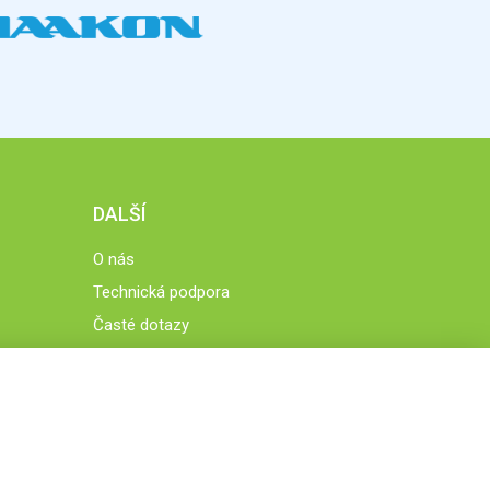
DALŠÍ
O nás
Technická podpora
Časté dotazy
Normy a zásady fungování STOBklubu
Členové STOBklubu
Zásady nakládání s osobními údaji
Otestujte se
Spočítejte si