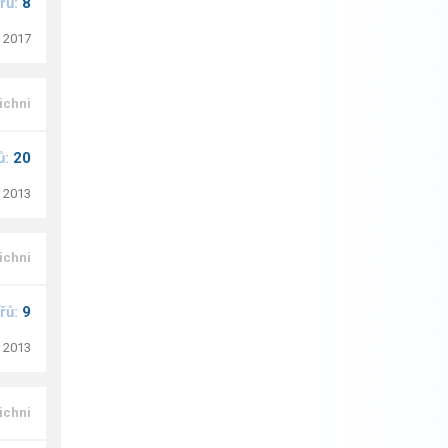
řů:
8
. 2017
ichni
ů:
20
. 2013
ichni
řů:
9
. 2013
ichni