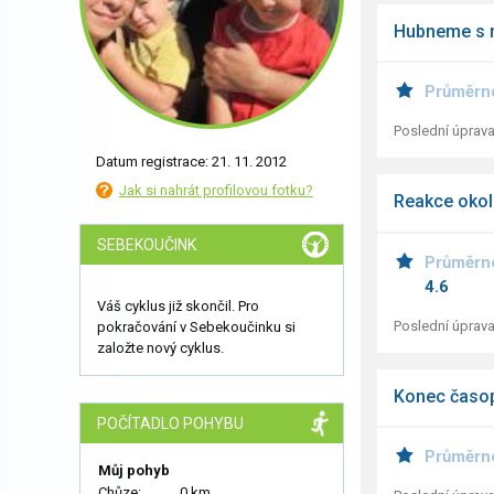
Hubneme s r
Průměrn
Poslední úprava
Datum registrace: 21. 11. 2012
Jak si nahrát profilovou fotku?
Reakce okolí
SEBEKOUČINK
Průměrn
4.6
Váš cyklus již skončil. Pro
Poslední úprava
pokračování v Sebekoučinku si
založte nový cyklus.
Konec časop
POČÍTADLO POHYBU
Průměrn
Můj pohyb
Chůze:
0 km