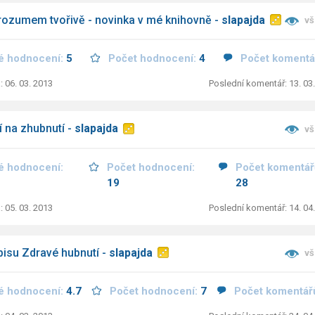
ozumem tvořivě - novinka v mé knihovně -
slapajda
vš
é hodnocení:
5
Počet hodnocení:
4
Počet komentá
: 06. 03. 2013
Poslední komentář: 13. 03
 na zhubnutí -
slapajda
vš
é hodnocení:
Počet hodnocení:
Počet komentář
19
28
: 05. 03. 2013
Poslední komentář: 14. 04
isu Zdravé hubnutí -
slapajda
vš
é hodnocení:
4.7
Počet hodnocení:
7
Počet komentář