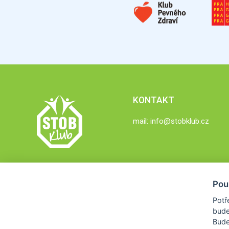
KONTAKT
mail:
info@stobklub.cz
Pou
Potř
bude
Bud