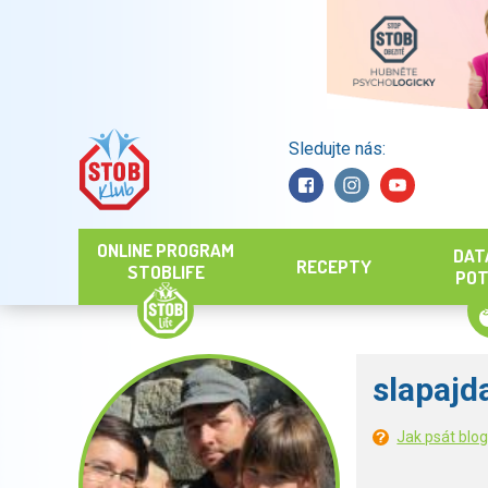
Sledujte nás:
Hledat
ONLINE PROGRAM
DAT
RECEPTY
STOBLIFE
POT
slapajd
Jak psát blo