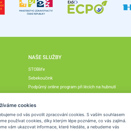
NAŠE SLUŽBY
STOBlife
Sebekoučink
Podpůrný online program při lécích na hubnutí
STOB.cz
žíváme cookies
ebujeme od vás
povolit zpracování cookies
. S vaším souhlasem
me používat cookies, díky kterým lépe poznáme,
co vás zajímá
.
eme vám ukazovat
informace, které hledáte
, a nebudeme vás