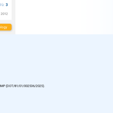
řů:
3
. 2012
blogy
e HMP (DOT/81/01/002536/2025).