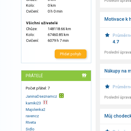
Poslední úprava
Kolo:
0 km
Cvičení:
0 h 0 min
Motivace k 
Všichni uživatelé
Chůze:
148118.66 km
Kolo:
67460.85 km
Průměrn
Cvičení:
6079 h 7 min
4.7
Poslední úprava
Přidat pohyb
Nákupy na ma
PŘÁTELÉ
Průměrn
Počet přátel: 7
JaninaDseznamcz
Poslední úprava
kamiki23
Majolenka2
Můj chodeck
ravencz
RIveta
Sidlo