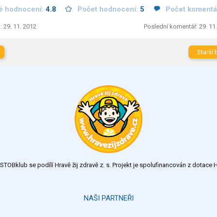
é hodnocení:
4.8
Počet hodnocení:
5
Počet komentá
: 29. 11. 2012
Poslední komentář: 29. 11
Starší 
TOBklub se podílí Hravě žij zdravě z. s. Projekt je spolufinancován z dotac
NAŠI PARTNEŘI