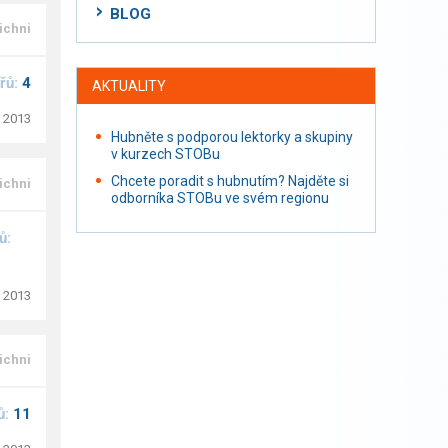
BLOG
ichni
řů:
4
AKTUALITY
. 2013
Hubněte s podporou lektorky a skupiny
v kurzech STOBu
Chcete poradit s hubnutím? Najděte si
ichni
odborníka STOBu ve svém regionu
ů:
. 2013
ichni
ů:
11