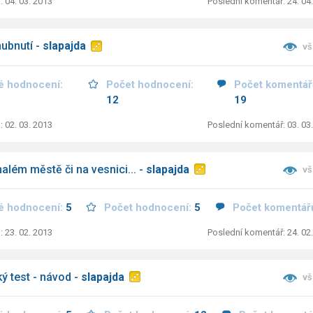
: 04. 03. 2013
Poslední komentář: 24. 04
hubnutí -
slapajda
vš
é hodnocení:
Počet hodnocení:
Počet komentář
12
19
: 02. 03. 2013
Poslední komentář: 03. 03
lém městě či na vesnici... -
slapajda
vš
é hodnocení:
5
Počet hodnocení:
5
Počet komentář
: 23. 02. 2013
Poslední komentář: 24. 02
ý test - návod -
slapajda
vš