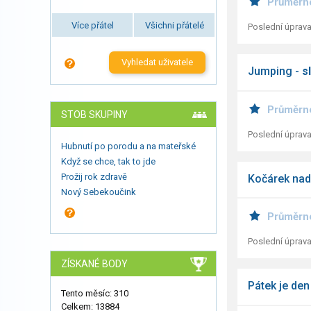
Průměrn
Více přátel
Všichni přátelé
Poslední úprava
Vyhledat uživatele
Jumping -
s
Průměrn
STOB SKUPINY
Poslední úprava
Hubnutí po porodu a na mateřské
Když se chce, tak to jde
Prožij rok zdravě
Kočárek nad
Nový Sebekoučink
Průměrn
Poslední úprava
ZÍSKANÉ BODY
Pátek je den
Tento měsíc: 310
Celkem: 13884