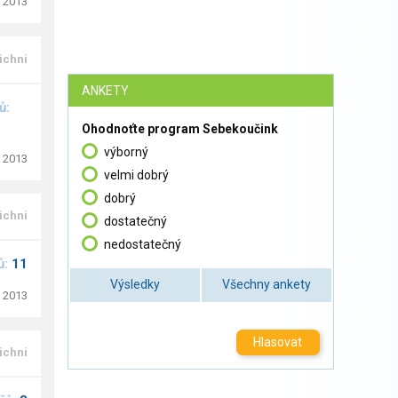
. 2013
ichni
ANKETY
ů:
Ohodnoťte program Sebekoučink
výborný
. 2013
velmi dobrý
dobrý
ichni
dostatečný
nedostatečný
ů:
11
Výsledky
Všechny ankety
. 2013
Hlasovat
ichni