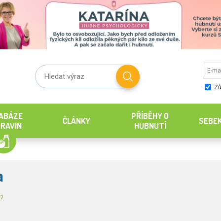
Zů
ABÁZE
PŘÍBĚHY O
ČLÁNKY
SEBE
RAVIN
HUBNUTÍ
a
g?