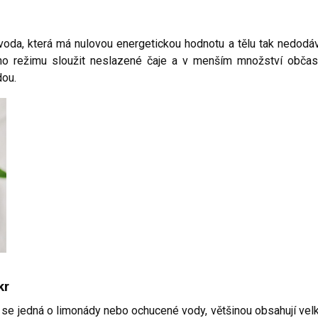
á voda, která má nulovou energetickou hodnotu a tělu tak nedodá
ého režimu sloužit neslazené čaje a v menším množství občas
dou.
kr
 se jedná o limonády nebo ochucené vody, většinou obsahují vel