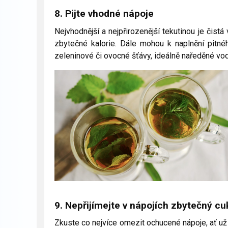
8. Pijte vhodné nápoje
Nejvhodnější a nejpřirozenější tekutinou je čist
zbytečné kalorie. Dále mohou k naplnění pitn
zeleninové či ovocné šťávy, ideálně naředěné vo
9. Nepřijímejte v nápojích zbytečný cu
Zkuste co nejvíce omezit ochucené nápoje, ať už