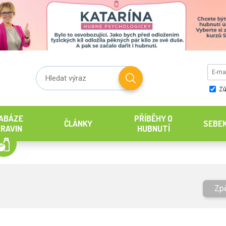
Zů
ABÁZE
PŘÍBĚHY O
ČLÁNKY
SEBE
RAVIN
HUBNUTÍ
Zp