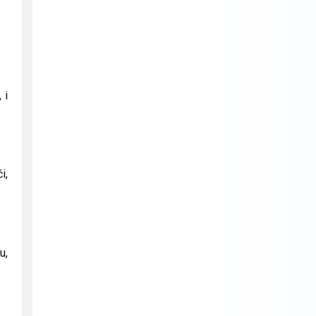
 i
i,
u,