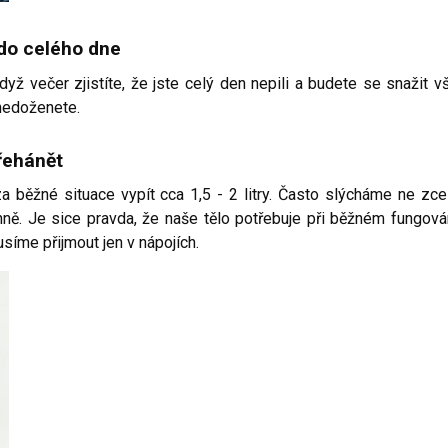
 do celého dne
ž večer zjistíte, že jste celý den nepili a budete se snažit v
 nedoženete.
přehánět
a běžné situace vypít cca 1,5 - 2 litry. Často slýcháme ne zce
nně. Je sice pravda, že naše tělo potřebuje při běžném fungová
usíme přijmout jen v nápojích.