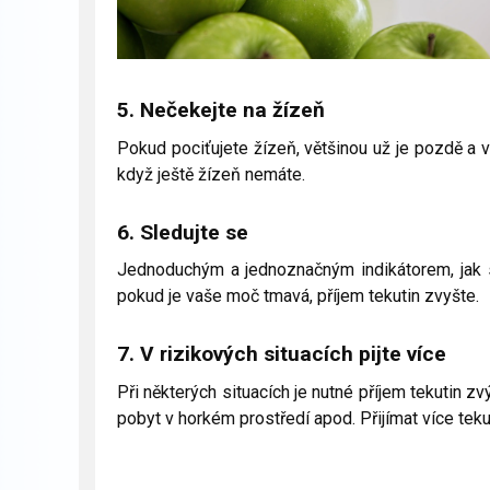
5. Nečekejte na žízeň
Pokud pociťujete žízeň, většinou už je pozdě a vá
když ještě žízeň nemáte.
6. Sledujte se
Jednoduchým a jednoznačným indikátorem, jak sn
pokud je vaše moč tmavá, příjem tekutin zvyšte.
7. V rizikových situacích pijte více
Při některých situacích je nutné příjem tekutin zvý
pobyt v horkém prostředí apod. Přijímat více teku