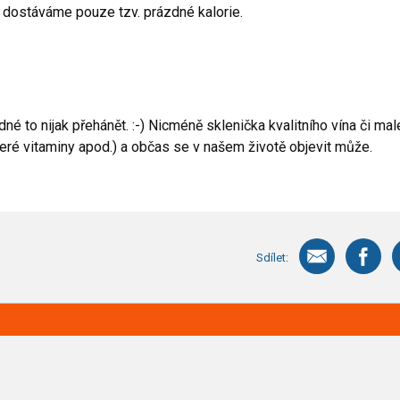
a dostáváme pouze tzv. prázdné kalorie.
né to nijak přehánět. :-) Nicméně sklenička kvalitního vína či mal
které vitaminy apod.) a občas se v našem životě objevit může.
Sdílet: