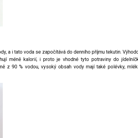
ody, a i tato voda se započítává do denního příjmu tekutin. Výhod
ují méně kalorií, i proto je vhodné tyto potraviny do jídelníč
rně z 90 % vodou, vysoký obsah vody mají také polévky, mlék