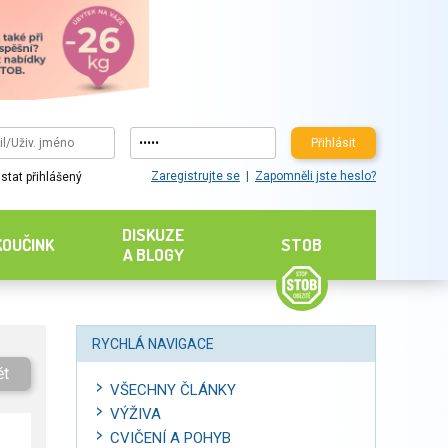
Přihlásit
Zaregistrujte se
Zapomněli jste heslo?
stat přihlášený
DISKUZE
KOUČINK
STOB
A BLOGY
RYCHLÁ NAVIGACE
ět
VŠECHNY ČLÁNKY
VÝŽIVA
CVIČENÍ A POHYB