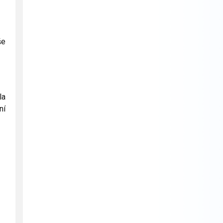
še
la
ní