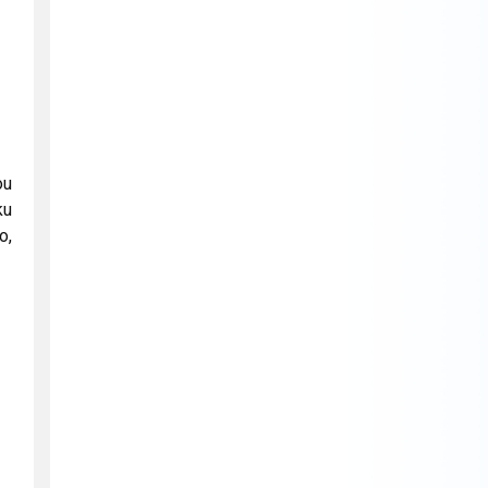
ou
ku
o,