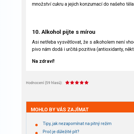
množství cukru a jejich konzumací do našeho těl
10. Alkohol pijte s mírou
Asi netřeba vysvětlovat, že s alkoholem není vhod
pivo nám dodá i určitá pozitiva (antioxidanty, ně
Na zdraví!
Hodnocení (
59
hlasů):
MOHLO BY VÁS ZAJÍMAT
Tipy, jak nezapomínat na pitný režim
Proč je důležité pít?