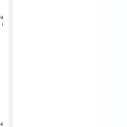
vá
 i
ké