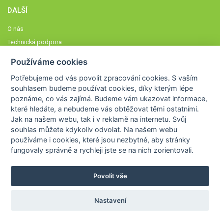
DALŠÍ
O nás
Technická podpora
Časté dotazy
Používáme cookies
Normy a zásady fungování STOBklubu
Potřebujeme od vás
povolit zpracování cookies
. S vaším
Členové STOBklubu
souhlasem budeme používat cookies, díky kterým lépe
Zásady nakládání s osobními údaji
poznáme,
co vás zajímá
. Budeme vám ukazovat
informace,
které hledáte
, a nebudeme vás obtěžovat těmi ostatními.
Otestujte se
Jak na našem webu, tak i v reklamě na internetu. Svůj
Spočítejte si
souhlas můžete kdykoliv odvolat. Na našem webu
Výzva 52
používáme i cookies, které jsou nezbytné
, aby stránky
fungovaly správně a rychleji jste se na nich zorientovali.
Povolit vše
COPYRIGHT © 2026
STOB
WWW.STOB.CZ
,
KLUB
WWW.HRAVEZIJZDRAVE.CZ
Nastavení