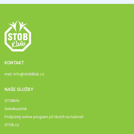
KONTAKT
mail:
info@stobklub.cz
NAŠE SLUŽBY
STOBlife
Sebekoučink
Podpůrný online program při lécích na hubnutí
STOB.cz