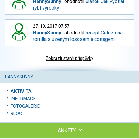
HannySunny
ohodnotil
článek Jak vybírat
rybí výrobky
27. 10. 2017 07:57
HannySunny
ohodnotil
recept Celozrnná
tortilla s uzeným lososem a cottagem
Zobrazit starší příspěvky
HANNYSUNNY
AKTIVITA
INFORMACE
FOTOGALERIE
BLOG
ANKETY