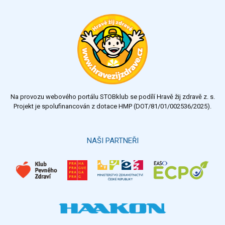
Ohodnoťte program Sebekoučink
výborný
velmi dobrý
dobrý
dostatečný
nedostatečný
Na provozu webového portálu STOBklub se podílí Hravě žij zdravě z. s.
Výsledky
Všechny ankety
Projekt je spolufinancován z dotace HMP (DOT/81/01/002536/2025).
Hlasovat
NAŠI PARTNEŘI