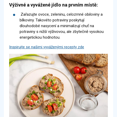
Výživné a vyvážené jídlo na prvním místě:
Zařazujte ovoce, zeleninu, celozrnné obiloviny a
bílkoviny. Takovéto potraviny poskytují
dlouhodobé nasycení a minimalizují chuť na
potraviny s nižší výživovou, ale zbytečně vysokou
energetickou hodnotou.
Inspirujte se našimi vyváženými recepty zde