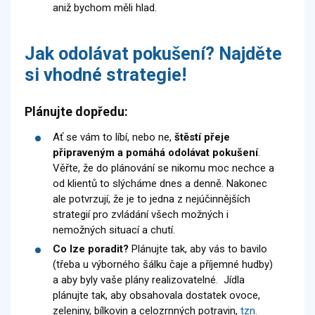
aniž bychom měli hlad.
Jak odolávat pokušení? Najděte
si vhodné strategie!
Plánujte dopředu:
Ať se vám to líbí, nebo ne,
štěstí přeje
připraveným a pomáhá odolávat pokušení
.
Věřte, že do plánování se nikomu moc nechce a
od klientů to slýcháme dnes a denně. Nakonec
ale potvrzují, že je to jedna z nejúčinnějších
strategií pro zvládání všech možných i
nemožných situací a chutí.
Co lze poradit?
Plánujte tak, aby vás to bavilo
(třeba u výborného šálku čaje a příjemné hudby)
a aby byly vaše plány realizovatelné. Jídla
plánujte tak, aby obsahovala dostatek ovoce,
zeleniny, bílkovin a celozrnných potravin,
tzn.