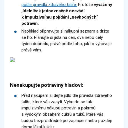
podle pravidla zdravého talíře.
Protože
vyvážený
jídelníček jednoznačně nesvádí
k impulzivnímu pojídání „nevhodných“
potravin.
Například připravujte si nákupní seznam a držte
se ho. Plánujte si jídla na den, dva nebo celý
týden dopředu, právě podle toho, jak to vyhovuje
právě vám.
Nenakupujte potraviny hladoví:
Před nákupem si dejte jídlo dle pravidla zdravého
talíře, které vás zasytí. Vyhnete se tak
impulzivnímu nákupu potravin a pokrmů
s vysokým obsahem cukru a tuků, které vás
budou bezprostředně po zaplacení nebo později
doma lákat k jídlu.