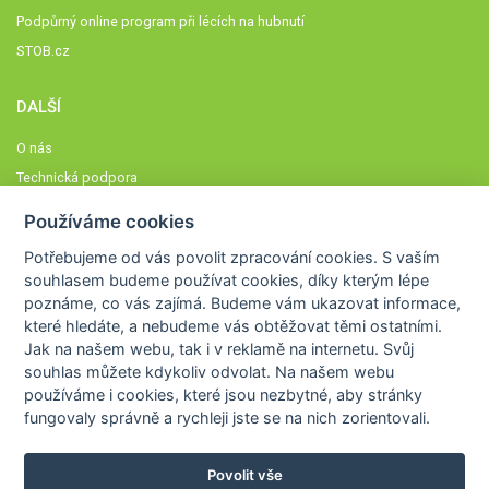
Podpůrný online program při lécích na hubnutí
STOB.cz
DALŠÍ
O nás
Technická podpora
Časté dotazy
Používáme cookies
Normy a zásady fungování STOBklubu
Potřebujeme od vás
povolit zpracování cookies
. S vaším
Členové STOBklubu
souhlasem budeme používat cookies, díky kterým lépe
Zásady nakládání s osobními údaji
poznáme,
co vás zajímá
. Budeme vám ukazovat
informace,
které hledáte
, a nebudeme vás obtěžovat těmi ostatními.
Otestujte se
Jak na našem webu, tak i v reklamě na internetu. Svůj
Spočítejte si
souhlas můžete kdykoliv odvolat. Na našem webu
Výzva 52
používáme i cookies, které jsou nezbytné
, aby stránky
fungovaly správně a rychleji jste se na nich zorientovali.
Povolit vše