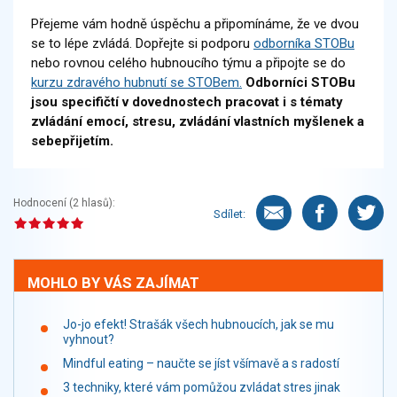
Přejeme vám hodně úspěchu a připomínáme, že ve dvou
se to lépe zvládá. Dopřejte si podporu
odborníka STOBu
nebo rovnou celého hubnoucího týmu a připojte se do
kurzu zdravého hubnutí se STOBem.
Odborníci STOBu
jsou specifičtí v dovednostech pracovat i s tématy
zvládání emocí, stresu, zvládání vlastních myšlenek a
sebepřijetím.
Hodnocení (
2
hlasů):
Sdílet:
MOHLO BY VÁS ZAJÍMAT
Jo-jo efekt! Strašák všech hubnoucích, jak se mu
vyhnout?
Mindful eating – naučte se jíst všímavě a s radostí
3 techniky, které vám pomůžou zvládat stres jinak