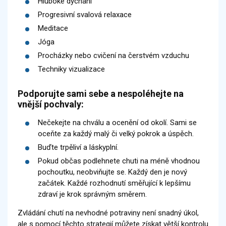
Hluboké dýchání
Progresivní svalová relaxace
Meditace
Jóga
Procházky nebo cvičení na čerstvém vzduchu
Techniky vizualizace
Podporujte sami sebe a nespoléhejte na
vnější pochvaly:
Nečekejte na chválu a ocenění od okolí. Sami se
oceňte za každý malý či velký pokrok a úspěch.
Buďte trpěliví a láskyplní.
Pokud občas podlehnete chuti na méně vhodnou
pochoutku, neobviňujte se. Každý den je nový
začátek. Každé rozhodnutí směřující k lepšímu
zdraví je krok správným směrem.
Zvládání chutí na nevhodné potraviny není snadný úkol,
ale s pomocí těchto strategií můžete získat větší kontrolu