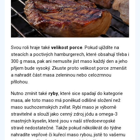
Svou roli hraje také
velikost porce
. Pokud ujíždíte na
steacích a poctivých hamburgerech, které obsahují třeba i
300 g masa, pak ani nemusíte jíst maso každý den a jeho
příjem bude vysoký. Zkuste proto velikost porce zmenšit
a nahradit část masa zeleninou nebo celozrnnou
přílohou.
Nutno zmínit také
ryby
, které sice spadají do kategorie
masa, ale toto maso má poněkud odlišné složení než
maso suchozemských zvířat. Rybí maso je výborně
stravitelné a slouží jako cenný zdroj jódu a omega-3
mastných kyselin, které jsou v naší středoevropské
stravě nedostatečné. Takže pokud několikrát do týdne
nahradíte vepřové či kuřecí maso rybou, jistě to vašemu