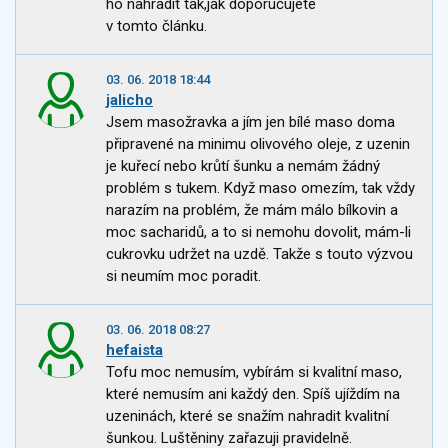
ho nahradit tak,jak doporučujete
v tomto článku.
03. 06. 2018 18:44
jalicho
Jsem masožravka a jím jen bílé maso doma
připravené na minimu olivového oleje, z uzenin
je kuřecí nebo krůtí šunku a nemám žádný
problém s tukem. Když maso omezím, tak vždy
narazím na problém, že mám málo bílkovin a
moc sacharidů, a to si nemohu dovolit, mám-li
cukrovku udržet na uzdě. Takže s touto výzvou
si neumím moc poradit.
03. 06. 2018 08:27
hefaista
Tofu moc nemusím, vybírám si kvalitní maso,
které nemusím ani každý den. Spíš ujíždím na
uzeninách, které se snažím nahradit kvalitní
šunkou. Luštěniny zařazuji pravidelně.