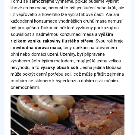
Tomu se samozřejmě vyhneme, pokud budeme vybírat
libové druhy masa, nemusí to být jen kuřecí nebo krůtí, ale
i z vepřového a hovězího lze vybrat libové části. Ale ani
každodenní konzumace vhodnějších druhů masa nemusí
být prospěšná. Dokonce některé výzkumy poukazují na
souvislost s nadměrnou konzumací masa a
vyšším
rizikem vzniku rakoviny tlustého střeva
. Svou roli hraje
i
nevhodná úprava masa
, tedy opékání na otevřeném
ohni nebo domácí uzení. Uzeniny, byť připravené
výrobcem šetrnějšími metodami, mají ještě jednu velkou
nevýhodu, a to
vysoký obsah soli
. Jedna jediná klobása
může pokrýt denní potřebu soli, což může přitížit zejména
osobám se sklonem k hypertenzi a dalším civilizačním
onemocněním.