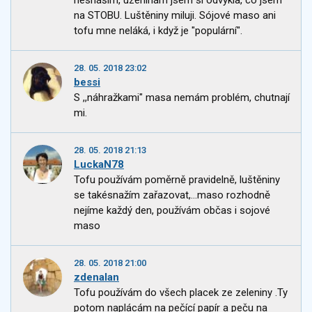
nesnáším, uzeninám jsem si odvykla, co jsem
na STOBU. Luštěniny miluji. Sójové maso ani
tofu mne neláká, i když je "populární".
28. 05. 2018 23:02
bessi
S ,,náhražkami" masa nemám problém, chutnají
mi.
28. 05. 2018 21:13
LuckaN78
Tofu používám poměrně pravidelně, luštěniny
se takésnažím zařazovat,...maso rozhodně
nejíme každý den, používám občas i sojové
maso
28. 05. 2018 21:00
zdenalan
Tofu používám do všech placek ze zeleniny .Ty
potom naplácám na pečící papír a peču na