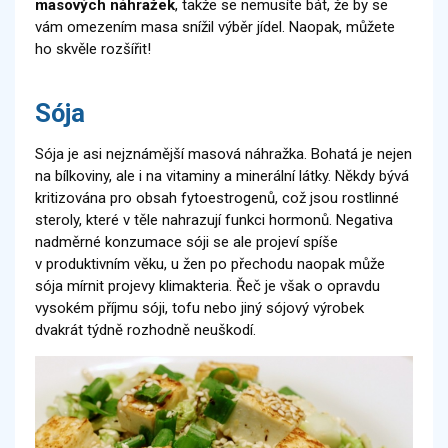
masových náhražek
, takže se nemusíte bát, že by se
vám omezením masa snížil výběr jídel. Naopak, můžete
ho skvěle rozšířit!
Sója
Sója je asi nejznámější masová náhražka. Bohatá je nejen
na bílkoviny, ale i na vitaminy a minerální látky. Někdy bývá
kritizována pro obsah fytoestrogenů, což jsou rostlinné
steroly, které v těle nahrazují funkci hormonů. Negativa
nadměrné konzumace sóji se ale projeví spíše
v produktivním věku, u žen po přechodu naopak může
sója mírnit projevy klimakteria. Řeč je však o opravdu
vysokém příjmu sóji, tofu nebo jiný sójový výrobek
dvakrát týdně rozhodně neuškodí.