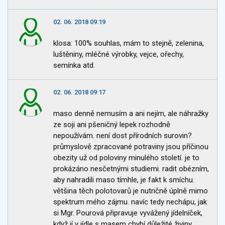
02. 06. 2018 09:19
klosa: 100% souhlas, mám to stejně, zelenina,
luštěniny, mléčné výrobky, vejce, ořechy,
semínka atd.
02. 06. 2018 09:17
maso denně nemusím a ani nejím, ale náhražky
ze soji ani pšeničný lepek rozhodně
nepoužívám. není dost přírodních surovin?
průmyslově zpracované potraviny jsou příčinou
obezity už od poloviny minulého století. je to
prokázáno nesčetnými studiemi. radit obézním,
aby nahradili maso tímhle, je fakt k smíchu.
většina těch polotovarů je nutričně úplně mimo
spektrum mého zájmu. navíc tedy nechápu, jak
si Mgr. Pourová připravuje vyvážený jídelníček,
když jí v jídle s masem chybí důležité živiny.