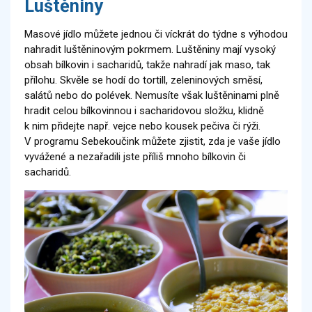
Luštěniny
Masové jídlo můžete jednou či víckrát do týdne s výhodou
nahradit luštěninovým pokrmem. Luštěniny mají vysoký
obsah bílkovin i sacharidů, takže nahradí jak maso, tak
přílohu. Skvěle se hodí do tortill, zeleninových směsí,
salátů nebo do polévek. Nemusíte však luštěninami plně
hradit celou bílkovinnou i sacharidovou složku, klidně
k nim přidejte např. vejce nebo kousek pečiva či rýži.
V programu Sebekoučink můžete zjistit, zda je vaše jídlo
vyvážené a nezařadili jste příliš mnoho bílkovin či
sacharidů.