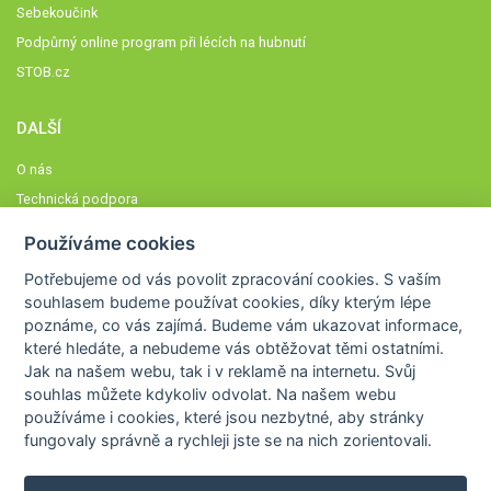
Sebekoučink
Podpůrný online program při lécích na hubnutí
STOB.cz
DALŠÍ
O nás
Technická podpora
Časté dotazy
Používáme cookies
Normy a zásady fungování STOBklubu
Potřebujeme od vás
povolit zpracování cookies
. S vaším
Členové STOBklubu
souhlasem budeme používat cookies, díky kterým lépe
Zásady nakládání s osobními údaji
poznáme,
co vás zajímá
. Budeme vám ukazovat
informace,
které hledáte
, a nebudeme vás obtěžovat těmi ostatními.
Otestujte se
Jak na našem webu, tak i v reklamě na internetu. Svůj
Spočítejte si
souhlas můžete kdykoliv odvolat. Na našem webu
Výzva 52
používáme i cookies, které jsou nezbytné
, aby stránky
fungovaly správně a rychleji jste se na nich zorientovali.