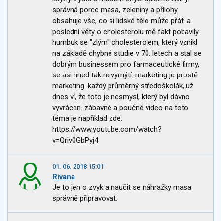
správná porce masa, zeleniny a přílohy
obsahuje vše, co si lidské tělo může přát. a
poslední věty o cholesterolu mě fakt pobavily.
humbuk se "zlým" cholesterolem, který vznikl
na základě chybné studie v 70. letech a stal se
dobrým businessem pro farmaceutické firmy,
se asi hned tak nevymýtí. marketing je prostě
marketing. každý průměrný středoškolák, už
dnes ví, že toto je nesmysl, který byl dávno
vyvrácen. zábavné a poučné video na toto
téma je například zde:
https://www.youtube.com/watch?
v=Qriv0GbPyj4
01. 06. 2018 15:01
Rivana
Je to jen o zvyk a naučit se náhražky masa
správně připravovat.