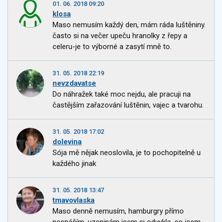
01. 06. 2018 09:20
klosa
Maso nemusím každý den, mám ráda luštěniny.
často si na večer upeču hranolky z řepy a
celeru-je to výborné a zasytí mně to.
31. 05. 2018 22:19
nevzdavatse
Do náhražek také moc nejdu, ale pracuji na
častějším zařazování luštěnin, vajec a tvarohu.
31. 05. 2018 17:02
dolevina
Sója mě nějak neoslovila, je to pochopitelně u
každého jinak
31. 05. 2018 13:47
tmavovlaska
Maso denně nemusím, hamburgry přímo