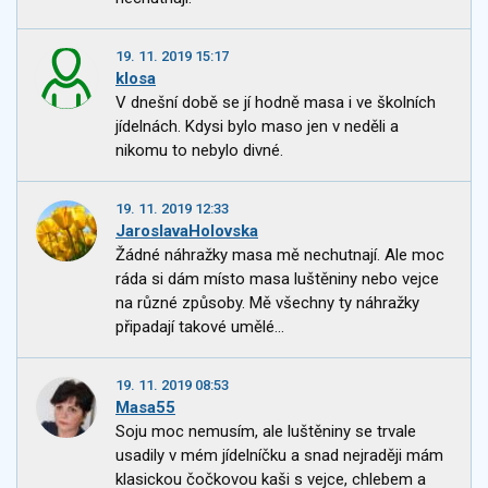
19. 11. 2019 15:17
klosa
V dnešní době se jí hodně masa i ve školních
jídelnách. Kdysi bylo maso jen v neděli a
nikomu to nebylo divné.
19. 11. 2019 12:33
JaroslavaHolovska
Žádné náhražky masa mě nechutnají. Ale moc
ráda si dám místo masa luštěniny nebo vejce
na různé způsoby. Mě všechny ty náhražky
připadají takové umělé...
19. 11. 2019 08:53
Masa55
Soju moc nemusím, ale luštěniny se trvale
usadily v mém jídelníčku a snad nejraději mám
klasickou čočkovou kaši s vejce, chlebem a