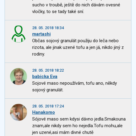
sucho v troubě, ještě do nich dávám ovesné
vločky, to se tady také sní.
28. 05. 2018 18:34
martashi
Občas sojový granulát použiju do leča nebo
rizota, ale jinak uzené tofu a jen já, nikdo jiný z
rodiny.
28. 05. 2018 18:22
babicka Eva
Sojové maso nepoužívám, tofu ano, někdy
sojový granulát.
28. 05. 2018 17:24
Hanakomo
Sójové maso sem kdysi dávno jedla.Smakouna
znam,ale nikdy sem ho nejedla.Tofu mohu,ale
jen uzené,asi mám divné chutě