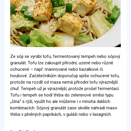
Ze sóji se vyrábí tofu, fermentovaný tempeh nebo sójový
granulát. Tofu lze zakoupit přírodní, uzené nebo různě
ochucené – např. marinované nebo bazalkové či
houbové. Začátečníkům doporučuji spíše ochucené tofu,
protože na rozdíl od masa nemá přírodní tofu výraznější
chuť. Tempeh už je výraznější, protože prošel fermentací.
Tofu i tempeh se hodí třeba do zeleninové směsi typu
„čína“ s rýží, využít ho ale můžeme i v mnoha dalších
kombinacích. Sójový granulát zase skvěle nahradí maso
třeba v plněných paprikách, v guláši nebo v lasagních.