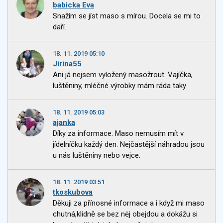
babicka Eva
Snažím se jíst maso s mírou. Docela se mi to
daří.
18. 11. 2019 05:10
Jirina55
Ani já nejsem vyložený masožrout. Vajíčka,
luštěniny, mléčné výrobky mám ráda taky
18. 11. 2019 05:03
ajanka
Díky za informace. Maso nemusím mít v
jídelníčku každý den. Nejčastější náhradou jsou
u nás luštěniny nebo vejce.
18. 11. 2019 03:51
tkoskubova
Děkuji za přínosné informace a i když mi maso
chutná,klidně se bez nėj obejdou a dokážu si