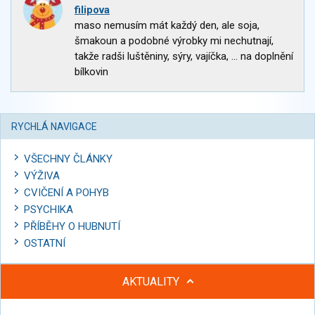
filipova
maso nemusím mát každý den, ale soja,
šmakoun a podobné výrobky mi nechutnají,
takže radši luštěniny, sýry, vajíčka, ... na doplnění
bílkovin
RYCHLÁ NAVIGACE
VŠECHNY ČLÁNKY
VÝŽIVA
CVIČENÍ A POHYB
PSYCHIKA
PŘÍBĚHY O HUBNUTÍ
OSTATNÍ
AKTUALITY