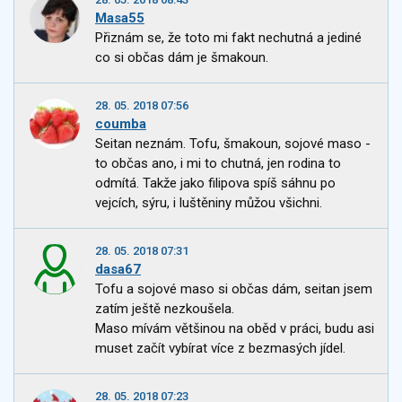
Masa55
Přiznám se, že toto mi fakt nechutná a jediné
co si občas dám je šmakoun.
28. 05. 2018 07:56
coumba
Seitan neznám. Tofu, šmakoun, sojové maso -
to občas ano, i mi to chutná, jen rodina to
odmítá. Takže jako filipova spíš sáhnu po
vejcích, sýru, i luštěniny můžou všichni.
28. 05. 2018 07:31
dasa67
Tofu a sojové maso si občas dám, seitan jsem
zatím ještě nezkoušela.
Maso mívám většinou na oběd v práci, budu asi
muset začít vybírat více z bezmasých jídel.
28. 05. 2018 07:23