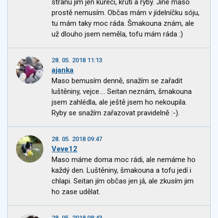
stranu jím jen kuřecí, krůtí a ryby. Jiné maso
prostě nemusím. Občas mám v jídelníčku sóju,
tu mám taky moc ráda. Šmakouna znám, ale
už dlouho jsem neměla, tofu mám ráda :)
28. 05. 2018 11:13
ajanka
Maso bemusím denně, snažím se zařadit
luštěniny, vejce.... Seitan neznám, šmakouna
jsem zahlédla, ale ještě jsem ho nekoupila.
Ryby se snažím zařazovat pravidelně :-).
28. 05. 2018 09:47
Veve12
Maso máme doma moc rádi, ale nemáme ho
každý den. Luštěniny, šmakouna a tofu jedí i
chlapi. Seitan jím občas jen já, ale zkusím jim
ho zase udělat.
28. 05. 2018 08:43