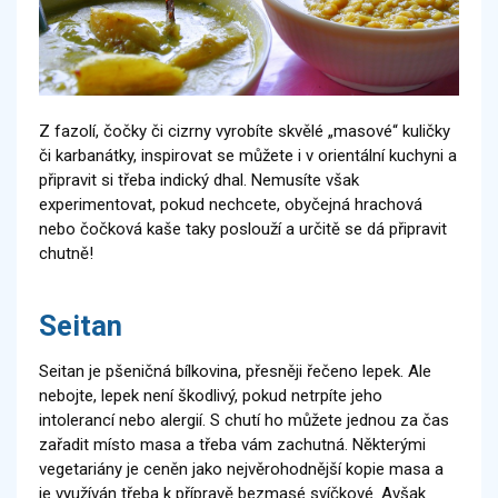
Z fazolí, čočky či cizrny vyrobíte skvělé „masové“ kuličky
či karbanátky, inspirovat se můžete i v orientální kuchyni a
připravit si třeba indický dhal. Nemusíte však
experimentovat, pokud nechcete, obyčejná hrachová
nebo čočková kaše taky poslouží a určitě se dá připravit
chutně!
Seitan
Seitan je pšeničná bílkovina, přesněji řečeno lepek. Ale
nebojte, lepek není škodlivý, pokud netrpíte jeho
intolerancí nebo alergií. S chutí ho můžete jednou za čas
zařadit místo masa a třeba vám zachutná. Některými
vegetariány je ceněn jako nejvěrohodnější kopie masa a
je využíván třeba k přípravě bezmasé svíčkové. Avšak