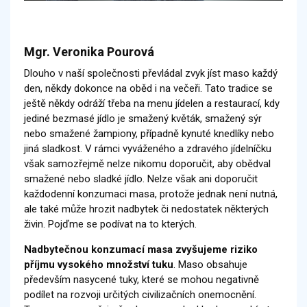
Mgr. Veronika Pourová
Dlouho v naší společnosti převládal zvyk jíst maso každý
den, někdy dokonce na oběd i na večeři. Tato tradice se
ještě někdy odráží třeba na menu jídelen a restaurací, kdy
jediné bezmasé jídlo je smažený květák, smažený sýr
nebo smažené žampiony, případně kynuté knedlíky nebo
jiná sladkost. V rámci vyváženého a zdravého jídelníčku
však samozřejmě nelze nikomu doporučit, aby obědval
smažené nebo sladké jídlo. Nelze však ani doporučit
každodenní konzumaci masa, protože jednak není nutná,
ale také může hrozit nadbytek či nedostatek některých
živin. Pojďme se podívat na to kterých.
Nadbytečnou konzumací masa zvyšujeme riziko
příjmu vysokého množství tuku
. Maso obsahuje
především nasycené tuky, které se mohou negativně
podílet na rozvoji určitých civilizačních onemocnění.