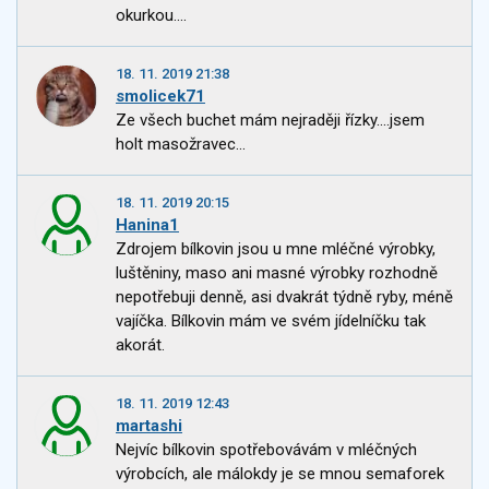
okurkou....
18. 11. 2019 21:38
smolicek71
Ze všech buchet mám nejraději řízky....jsem
holt masožravec...
18. 11. 2019 20:15
Hanina1
Zdrojem bílkovin jsou u mne mléčné výrobky,
luštěniny, maso ani masné výrobky rozhodně
nepotřebuji denně, asi dvakrát týdně ryby, méně
vajíčka. Bílkovin mám ve svém jídelníčku tak
akorát.
18. 11. 2019 12:43
martashi
Nejvíc bílkovin spotřebovávám v mléčných
výrobcích, ale málokdy je se mnou semaforek