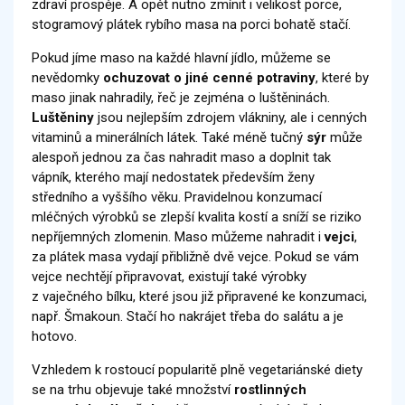
zdraví prospěje. A opět nutno zmínit i velikost porce,
stogramový plátek rybího masa na porci bohatě stačí.
Pokud jíme maso na každé hlavní jídlo, můžeme se
nevědomky
ochuzovat o jiné cenné potraviny
, které by
maso jinak nahradily, řeč je zejména o luštěninách.
Luštěniny
jsou nejlepším zdrojem vlákniny, ale i cenných
vitaminů a minerálních látek. Také méně tučný
sýr
může
alespoň jednou za čas nahradit maso a doplnit tak
vápník, kterého mají nedostatek především ženy
středního a vyššího věku. Pravidelnou konzumací
mléčných výrobků se zlepší kvalita kostí a sníží se riziko
nepříjemných zlomenin. Maso můžeme nahradit i
vejci
,
za plátek masa vydají přibližně dvě vejce. Pokud se vám
vejce nechtějí připravovat, existují také výrobky
z vaječného bílku, které jsou již připravené ke konzumaci,
např. Šmakoun. Stačí ho nakrájet třeba do salátu a je
hotovo.
Vzhledem k rostoucí popularitě plně vegetariánské diety
se na trhu objevuje také množství
rostlinných