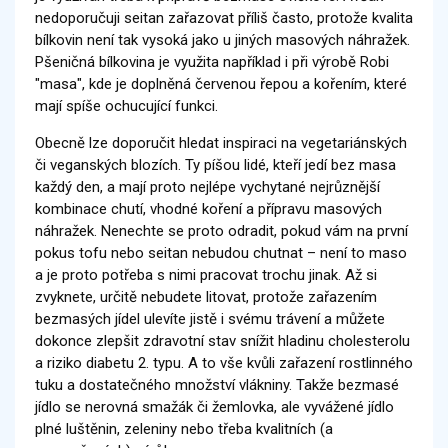
nedoporučuji seitan zařazovat příliš často, protože kvalita
bílkovin není tak vysoká jako u jiných masových náhražek.
Pšeničná bílkovina je využita například i při výrobě Robi
"masa", kde je doplněná červenou řepou a kořením, které
mají spíše ochucující funkci.
Obecně lze doporučit hledat inspiraci na vegetariánských
či veganských blozích. Ty píšou lidé, kteří jedí bez masa
každý den, a mají proto nejlépe vychytané nejrůznější
kombinace chutí, vhodné koření a přípravu masových
náhražek. Nenechte se proto odradit, pokud vám na první
pokus tofu nebo seitan nebudou chutnat – není to maso
a je proto potřeba s nimi pracovat trochu jinak. Až si
zvyknete, určitě nebudete litovat, protože zařazením
bezmasých jídel ulevíte jistě i svému trávení a můžete
dokonce zlepšit zdravotní stav snížit hladinu cholesterolu
a riziko diabetu 2. typu. A to vše kvůli zařazení rostlinného
tuku a dostatečného množství vlákniny. Takže bezmasé
jídlo se nerovná smažák či žemlovka, ale vyvážené jídlo
plné luštěnin, zeleniny nebo třeba kvalitních (a