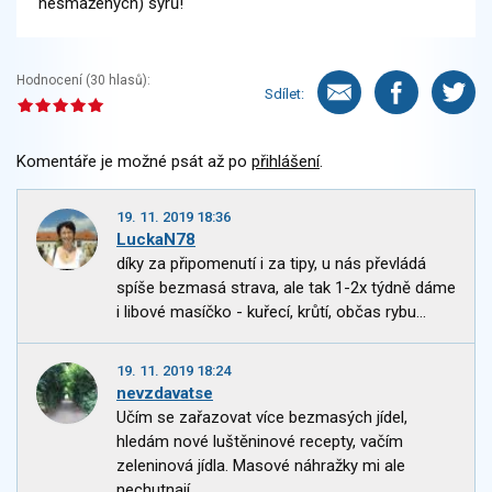
nesmažených) sýrů!
Hodnocení (
30
hlasů):
Sdílet:
Komentáře je možné psát až po
přihlášení
.
19. 11. 2019 18:36
LuckaN78
díky za připomenutí i za tipy, u nás převládá
spíše bezmasá strava, ale tak 1-2x týdně dáme
i libové masíčko - kuřecí, krůtí, občas rybu...
19. 11. 2019 18:24
nevzdavatse
Učím se zařazovat více bezmasých jídel,
hledám nové luštěninové recepty, vačím
zeleninová jídla. Masové náhražky mi ale
nechutnají.