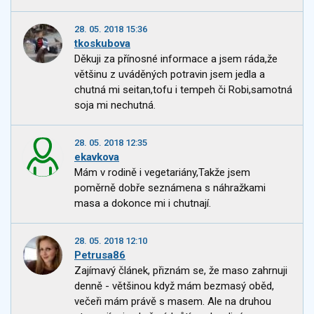
28. 05. 2018 15:36
tkoskubova
Děkuji za přínosné informace a jsem ráda,že
většinu z uváděných potravin jsem jedla a
chutná mi seitan,tofu i tempeh či Robi,samotná
soja mi nechutná.
28. 05. 2018 12:35
ekavkova
Mám v rodině i vegetariány,Takže jsem
poměrně dobře seznámena s náhražkami
masa a dokonce mi i chutnají.
28. 05. 2018 12:10
Petrusa86
Zajímavý článek, přiznám se, že maso zahrnuji
denně - většinou když mám bezmasý oběd,
večeři mám právě s masem. Ale na druhou