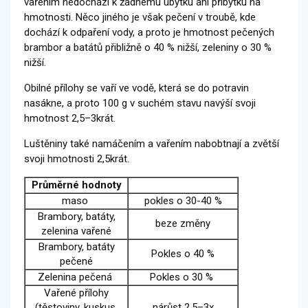
vařením nedochází k žádnému úbytku ani příbytku na
hmotnosti. Něco jiného je však pečení v troubě, kde
dochází k odpaření vody, a proto je hmotnost pečených
brambor a batátů přibližně o 40 % nižší, zeleniny o 30 %
nižší.
Obilné přílohy se vaří ve vodě, která se do potravin
nasákne, a proto 100 g v suchém stavu navýší svoji
hmotnost 2,5–3krát.
Luštěniny také namáčením a vařením nabobtnají a zvětší
svoji hmotnosti 2,5krát.
Průměrné hodnoty
maso
pokles o 30-40 %
Brambory, batáty,
beze změny
zelenina vařené
Brambory, batáty
Pokles o 40 %
pečené
Zelenina pečená
Pokles o 30 %
Vařené přílohy
(těstoviny, kuskus,
nárůst 2,5–3x