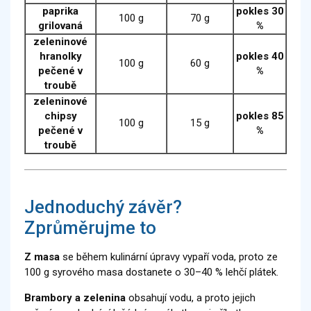
paprika
pokles 30
100 g
70 g
grilovaná
%
zeleninové
hranolky
pokles 40
100 g
60 g
pečené v
%
troubě
zeleninové
chipsy
pokles 85
100 g
15 g
pečené v
%
troubě
Jednoduchý závěr?
Zprůměrujme to
Z masa
se během kulinární úpravy vypaří voda, proto ze
100 g syrového masa dostanete o 30–40 % lehčí plátek.
Brambory a zelenina
obsahují vodu, a proto jejich