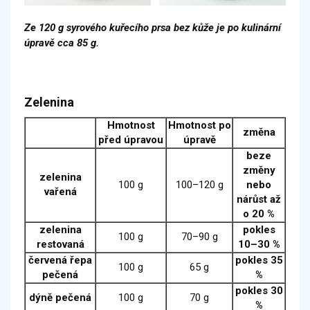
Ze 120 g syrového kuřecího prsa bez kůže je po kulinární
úpravě cca 85 g.
Zelenina
Hmotnost
Hmotnost po
změna
před úpravou
úpravě
beze
změny
zelenina
100 g
100–120 g
nebo
vařená
nárůst až
o 20 %
zelenina
pokles
100 g
70–90 g
restovaná
10–30 %
červená řepa
pokles 35
100 g
65 g
pečená
%
pokles 30
dýně pečená
100 g
70 g
%