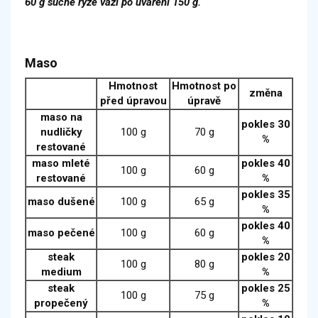
60 g suché rýže váží po uvaření 150 g.
Maso
Hmotnost
Hmotnost po
změna
před úpravou
úpravě
maso na
pokles 30
nudličky
100 g
70 g
%
restované
maso mleté
pokles 40
100 g
60 g
restované
%
pokles 35
maso dušené
100 g
65 g
%
pokles 40
maso pečené
100 g
60 g
%
steak
pokles 20
100 g
80 g
medium
%
steak
pokles 25
100 g
75 g
propečený
%