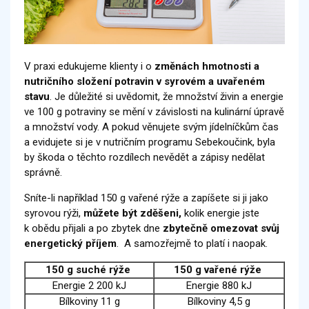
V praxi edukujeme klienty i o
změnách hmotnosti a
nutričního složení potravin v syrovém a uvařeném
stavu
. Je důležité si uvědomit, že množství živin a energie
ve 100 g potraviny se mění v závislosti na kulinární úpravě
a množství vody. A pokud věnujete svým jídelníčkům čas
a evidujete si je v nutričním programu Sebekoučink, byla
by škoda o těchto rozdílech nevědět a zápisy nedělat
správně.
Sníte-li například 150 g vařené rýže a zapíšete si ji jako
syrovou rýži,
můžete být zděšeni,
kolik energie jste
k obědu přijali a po zbytek dne
zbytečně omezovat svůj
energetický příjem
. A samozřejmě to platí i naopak.
150 g suché rýže
150 g vařené rýže
Energie 2 200 kJ
Energie 880 kJ
Bílkoviny 11 g
Bílkoviny 4,5 g