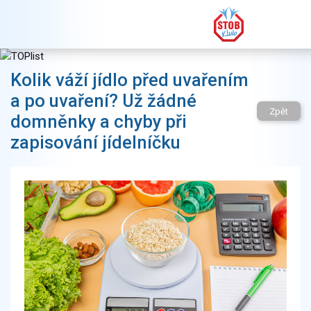
Kolik váží jídlo před uvařením
a po uvaření? Už žádné
Zpět
domněnky a chyby při
zapisování jídelníčku