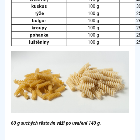
kuskus
100 g
3
rýže
100 g
2
bulgur
100 g
2
kroupy
100 g
2
pohanka
100 g
2
luštěniny
100 g
2
60 g suchých těstovin váží po uvaření 140 g.