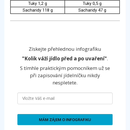
Tuky 1,2 g
Tuky 0,5 g
Sacharidy 118 g
Sacharidy 47 g
Získejte přehlednou infografiku
"Kolik váží jídlo před a po uvaření"
.
S tímhle praktickým pomocníkem už se
při zapisování jídelníčku nikdy
nespletete.
MÁM ZÁJEM O INFOGRAFIKU