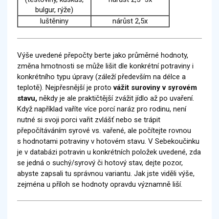
bulgur, rýže)
luštěniny
nárůst 2,5x
Výše uvedené přepočty berte jako průměrné hodnoty,
změna hmotnosti se může lišit dle konkrétní potraviny i
konkrétního typu úpravy (záleží především na délce a
teplotě). Nejpřesnější je proto
vážit suroviny v syrovém
stavu,
někdy je ale praktičtější zvážit jídlo až po uvaření.
Když například vaříte více porcí naráz pro rodinu, není
nutné si svoji porci vařit zvlášť nebo se trápit
přepočítáváním syrové vs. vařené, ale počítejte rovnou
s hodnotami potraviny v hotovém stavu. V Sebekoučinku
je v databázi potravin u konkrétních položek uvedené, zda
se jedná o suchý/syrový či hotový stav, dejte pozor,
abyste zapsali tu správnou variantu. Jak jste viděli výše,
zejména u příloh se hodnoty opravdu významně liší.