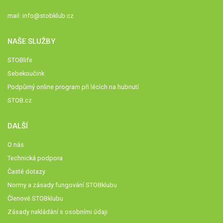
mail:
info@stobklub.cz
NAŠE SLUŽBY
STOBlife
Sebekoučink
Podpůrný online program při lécích na hubnutí
STOB.cz
DALŠÍ
O nás
Technická podpora
Časté dotazy
Normy a zásady fungování STOBklubu
Členové STOBklubu
Zásady nakládání s osobními údaji