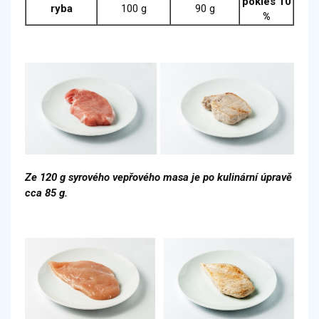
pokles 10
ryba
100 g
90 g
%
Ze 120 g syrového vepřového masa je po kulinární úpravě
cca 85 g.