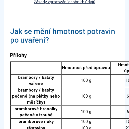
Zásady zpracování osobních údajů
Jak se mění hmotnost potravin
po uvaření?
Přílohy
Hmot
Hmotnost před úpravou
úp
brambory / batáty
100 g
1
vařené
brambory / batáty
pečené (na plátky nebo
100 g
6
měsíčky)
bramborové hranolky
100 g
6
pečené v troubě
bramborové noky
100 g
1
těstoviny
100 g
2