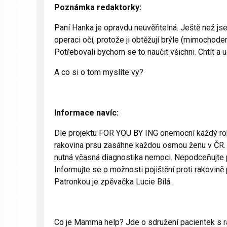
Poznámka redaktorky:
Paní Hanka je opravdu neuvěřitelná. Ještě než jse
operaci očí, protože ji obtěžují brýle (mimochod
Potřebovali bychom se to naučit všichni. Chtít a u
A co si o tom myslíte vy?
Informace navíc:
Dle projektu FOR YOU BY ING onemocní každý rok 
rakovina prsu zasáhne každou osmou ženu v ČR. J
nutná včasná diagnostika nemoci. Nepodceňujte p
Informujte se o možnosti pojištění proti rakovin
Patronkou je zpěvačka Lucie Bílá.
Co je Mamma help? Jde o sdružení pacientek s ra