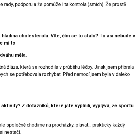
e rady, podporu a že pomůže i ta kontrola (smích). Že prostě
 hladina cholesterolu. Víte, čím se to stalo? To asi nebude 
e mi to
adváhu měla.
 žláza, která se rozhodila v průběhu léčby. Jinak jsem přibrala
y bych se potřebovala rozhýbat. Před nemocí jsem byla v daleko
tivity? Z dotazníků, které jste vyplnili, vyplývá, že sportu
le společně chodíme na procházky, plavat… prakticky každý
si nestačí.