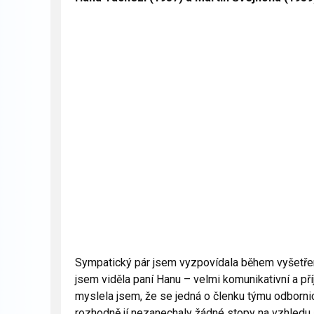
Sympatický pár jsem vyzpovídala během vyšetření
jsem viděla paní Hanu – velmi komunikativní a p
myslela jsem, že se jedná o členku týmu odborni
rozhodně jí nezanechaly žádné stopy na vzhledu a