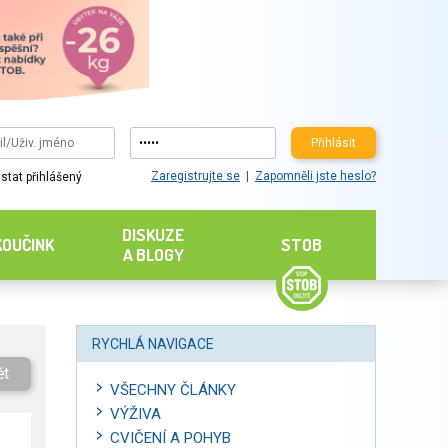
Přihlásit
Zaregistrujte se
Zapomněli jste heslo?
stat přihlášený
DISKUZE
KOUČINK
STOB
A BLOGY
RYCHLÁ NAVIGACE
ět
VŠECHNY ČLÁNKY
VÝŽIVA
CVIČENÍ A POHYB