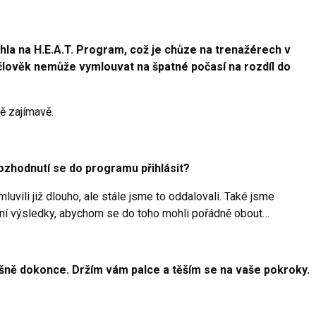
hla na H.E.A.T. Program, což je chůze na trenažérech v
 člověk nemůže vymlouvat na špatné počasí na rozdíl do
ě zajímavě.
ozhodnutí se do programu přihlásit?
luvili již dlouho, ale stále jsme to oddalovali. Také jsme
ní výsledky, abychom se do toho mohli pořádně obout…
ěšně dokonce. Držím vám palce a těším se na vaše pokroky.