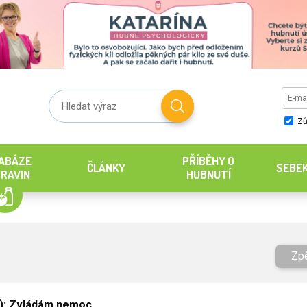
Zů
ABÁZE
PŘÍBĚHY O
ČLÁNKY
SEBE
RAVIN
HUBNUTÍ
Zp
9): Zvládám nemoc