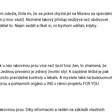
m odešla, líčila mi, že se právě chystá jet na Moravu na speciální
em jí moc sluší). Nicméně takový přístup nezbývá než obdivovat.
dělat to. Nejen sedět a říkat si, co bychom udělali, kdyby…
u nás rakovinou prsu více než šest tisíc žen, to znamená, že
edinou prevencí je zdravý životní styl. K úspěšné léčbě je pak
roto pravidelné kontroly u lékaře. A myslete také na budoucnost
ě prsu a pohlavních orgánů u ING v rámci projektu FOR YOU.
kovinou prsu. Díky informacím a radám na základě vlastních