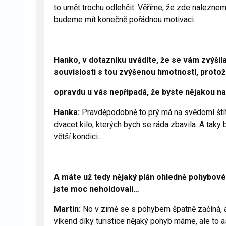
to umět trochu odlehčit. Věříme, že zde naleznem
budeme mít konečně pořádnou motivaci.
Hanko, v dotazníku uvádíte, že se vám zvýšila
souvislosti s tou zvýšenou hmotností, protož
opravdu u vás nepřipadá, že byste nějakou n
Hanka:
Pravděpodobně to prý má na svědomí štítná
dvacet kilo, kterých bych se ráda zbavila. A tak
větší kondici…
A máte už tedy nějaký plán ohledně pohybové ak
jste moc neholdovali…
Martin:
No v zimě se s pohybem špatně začíná, a
víkend díky turistice nějaký pohyb máme, ale to a