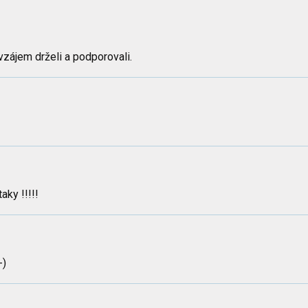
vzájem drželi a podporovali.
aky !!!!!
-)