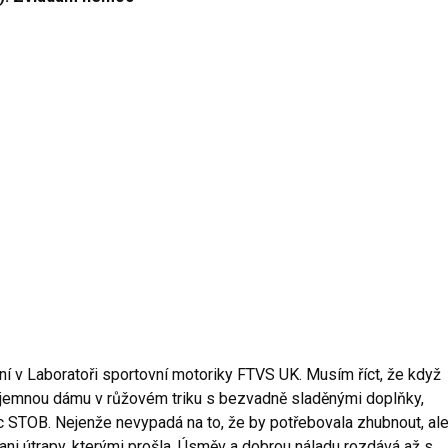
 v Laboratoři sportovní motoriky FTVS UK. Musím říct, že když
říjemnou dámu v růžovém triku s bezvadně sladěnými doplňky,
c STOB. Nejenže nevypadá na to, že by potřebovala zhubnout, al
ni útrapy, kterými prošla. Úsměv a dobrou náladu rozdává až s