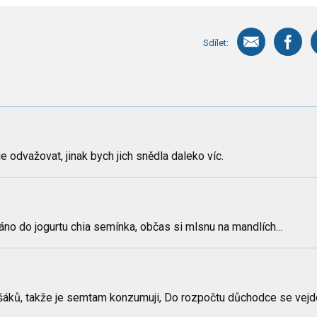
Sdílet:
 odvažovat, jinak bych jich snědla daleko víc.
no do jogurtu chia semínka, občas si mlsnu na mandlích...
lašáků, takže je semtam konzumuji, Do rozpočtu důchodce se vej