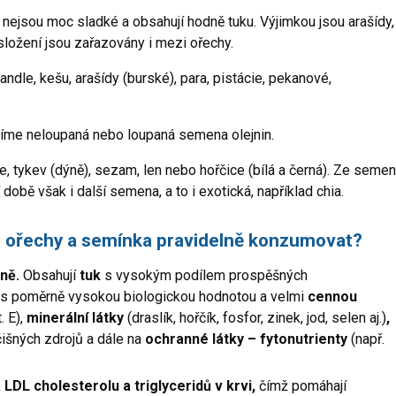
 nejsou moc sladké a obsahují hodně tuku. Výjimkou jsou arašídy,
í složení jsou zařazovány i mezi ořechy.
ndle, kešu, arašídy (burské), para, pistácie, pekanové,
íme neloupaná nebo loupaná semena olejnin.
e, tykev (dýně), sezam, len nebo hořčice (bílá a černá). Ze semen
bě však i další semena, a to i exotická, například chia.
bré ořechy a semínka pravidelně konzumovat?
vně.
Obsahují
t
u
k
s vysokým podílem prospěšných
s poměrně vysokou biologickou hodnotou a velmi
cennou
t. E),
minerální látky
(draslík, hořčík, fosfor, zinek, jod, selen aj.)
,
očišných zdrojů a dále na
ochranné látky – fytonutrienty
(např.
 LDL cholesterolu a triglyceridů v krvi,
čímž pomáhají