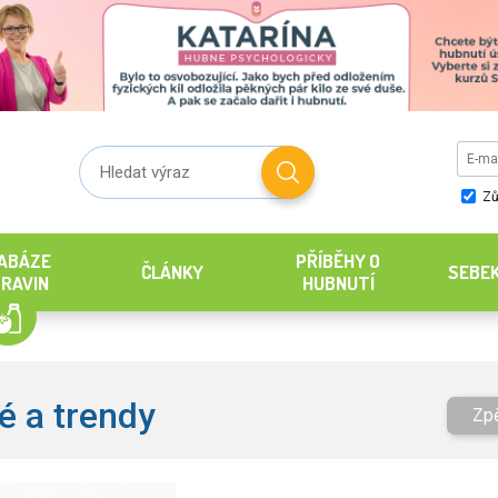
Zů
ABÁZE
PŘÍBĚHY O
ČLÁNKY
SEBE
RAVIN
HUBNUTÍ
é a trendy
Zp