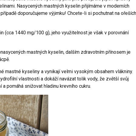
selinami. Nasycených mastných kyselin přijímáme v moderních
 případě doporučujeme výjimku! Chcete-li si pochutnat na ořeších
in (cca 1440 mg/100 g), jeho využitelnost je však v porovnání
enasycených mastných kyselin, dalším zdravotním přínosem je
ácpě.
né mastné kyseliny a vynikají velmi vysokým obsahem vlákniny.
rofilní vlastnosti a dokáží navázat tolik vody, že zvětší svůj
í a pomáhá snižovat hladinu krevního cukru.