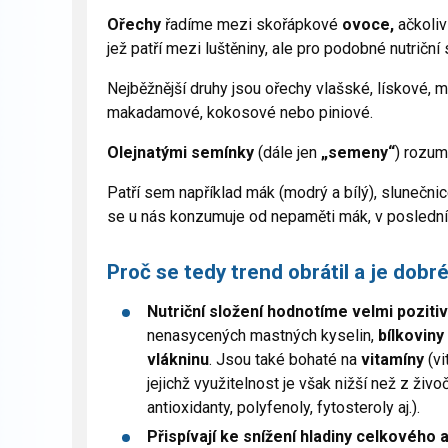
Ořechy
řadíme mezi skořápkové
ovoce,
ačkoliv
jež patří mezi luštěniny, ale pro podobné nutričn
Nejběžnější druhy jsou ořechy vlašské, lískové, ma
makadamové, kokosové nebo piniové.
O
lejn
atými semínky
(dále jen
„semeny“
) rozum
Patří sem například mák (modrý a bílý), slunečnic
se u nás konzumuje od nepaměti mák, v poslední do
Proč se tedy trend obrátil a je do
Nutriční složení
hodnotíme velmi
p
oziti
nenasycených mastných kyselin,
b
í
lkoviny
vlákninu
. Jsou také bohaté na
vitamíny
(vi
jejichž využitelnost je však nižší než z živ
antioxidanty, polyfenoly, fytosteroly aj.).
Přispívají ke snížení hladiny celkového a