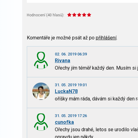
Hodnocení (
40
hlasů):
Komentáře je možné psát až po
přihlášení
.
02. 06. 2019 06:39
Rivana
Ořechy jím téměř každý den. Musím si je
31. 05. 2019 19:01
LuckaN78
oříšky mám ráda, dávám si každý den rá
31. 05. 2019 17:26
cunofka
Ořechy jsou drahé, letos se urodilo v
opravdu jen někdy.