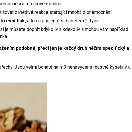
 onemocnění a mozkové mrtvice.
ižovat zánětlivé reakce startující mnohá z onemocnění.
krevní tlak,
a to i u pacientů s diabetem 2. typu.
 si je můžete dopřát kdykoliv a kdekoliv a mohou vám například
nka.
ožením podobné, přeci jen je každý druh něčím specifický a
 ořechy. Jsou velmi bohaté na n-3 nenasycené mastné kyseliny a