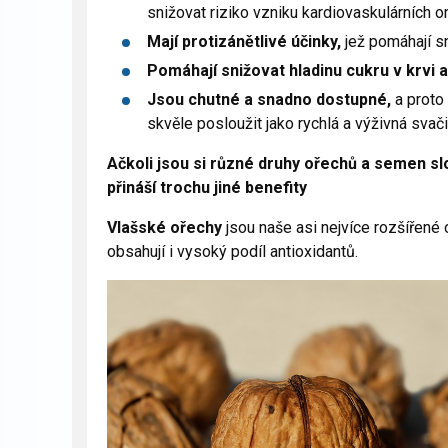
snižovat riziko vzniku kardiovaskulárních
Mají protizánětlivé účinky,
jež pomáhají sn
Pomáhají snižovat hladinu cukru v krvi a 
Jsou chutné a snadno dostupné,
a proto
skvěle posloužit jako rychlá a výživná svači
Ačkoli jsou si různé druhy ořechů a semen sl
přináší trochu jiné benefity
Vlašské ořechy
jsou naše asi nejvíce rozšířené
obsahují i vysoký podíl antioxidantů.