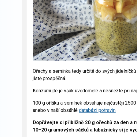
Ořechy a semínka tedy určitě do svých jídelníčků p
jistě prospěšná.
Konzumujte je však uvědoměle a nesnězte při na
100 g oříšku a semínek obsahuje nejčastěji 2500 
anebo v naší obsáhlé
databázi potravin
.
D
o
p
řávejte si přibližně
2
0
g ořechů za den a m
10–20 gramových sáčků a labužnicky si je vy