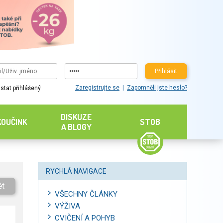
Přihlásit
Zaregistrujte se
Zapomněli jste heslo?
stat přihlášený
DISKUZE
KOUČINK
STOB
A BLOGY
RYCHLÁ NAVIGACE
ět
VŠECHNY ČLÁNKY
VÝŽIVA
CVIČENÍ A POHYB