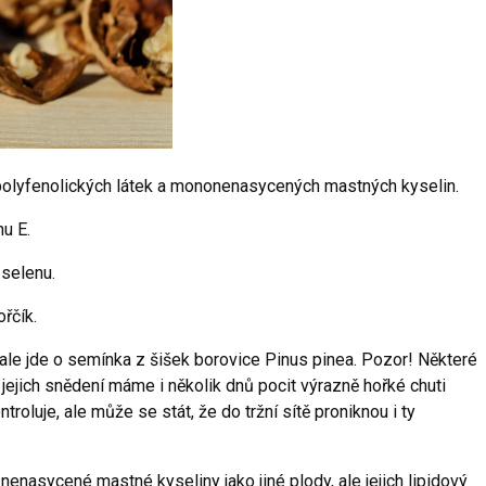
 polyfenolických látek a mononenasycených mastných kyselin.
nu E.
selenu.
řčík.
 ale jde o semínka z šišek borovice Pinus pinea. Pozor! Některé
o jejich snědení máme i několik dnů pocit výrazně hořké chuti
roluje, ale může se stát, že do tržní sítě proniknou i ty
enasycené mastné kyseliny jako jiné plody, ale jejich lipidový