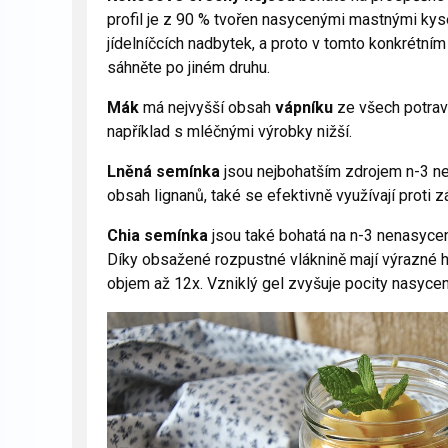
profil je z 90 % tvořen nasycenými mastnými ky
jídelníčcích nadbytek, a proto v tomto konkrétním
sáhněte po jiném druhu.
M
á
k
má nejvyšší obsah
vápníku
ze všech potrav
například s mléčnými výrobky nižší.
Lněná semínka
jsou nejbohatším zdrojem n-3 n
obsah lignanů, také se efektivně využívají proti z
Chia semínka
jsou také bohatá na n-3 nenasyce
Díky obsažené rozpustné vláknině mají výrazné hyd
objem až 12x. Vzniklý gel zvyšuje pocity nasycen