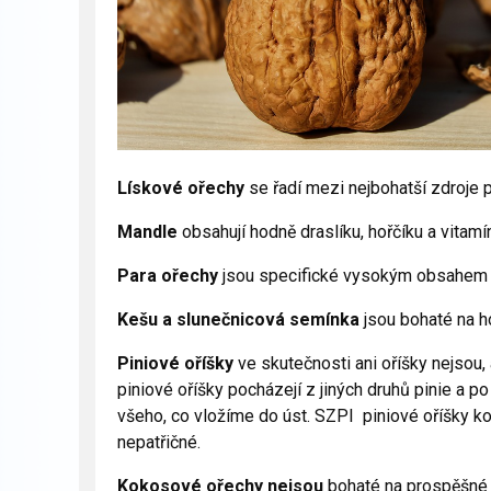
Lískové ořechy
se řadí mezi nejbohatší zdroje
Mandle
obsahují hodně draslíku, hořčíku a vitamí
Para ořechy
jsou specifické vysokým obsahem 
Kešu a slunečnicová semínka
jsou bohaté na ho
Piniové oříšky
ve skutečnosti ani oříšky nejsou,
piniové oříšky pocházejí z jiných druhů pinie a p
všeho, co vložíme do úst. SZPI piniové oříšky kont
nepatřičné.
Kokosové ořechy
nejsou
bohaté na prospěšné n