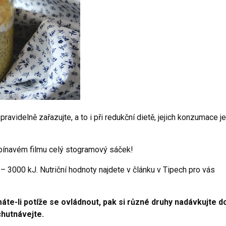
ravidelně zařazujte, a to i při redukční dietě, jejich konzumace je
pínavém filmu celý stogramový sáček!
– 3000 kJ. Nutriční hodnoty najdete v článku v Tipech pro vás
áte-li potíže se ovládnout, pak si různé druhy nadávkujte d
chutnávejte.