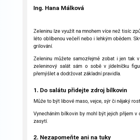
Ing. Hana Málková
Zeleninu lze využít na mnohem více než tisíc způ
léto oblíbenou večeří nebo i lehkým obědem. Skv
grilování.
Zeleninu můžete samozřejmě zobat i jen tak v 
zeleninový salát sám o sobě v jídelníčku figur
přemýšlet a dodržovat základní pravidla.
1. Do salátu přidejte zdroj bílkovin
Může to být libové maso, vejce, sýr či nějaký rostl
Vynecháním bílkovin by mohl být jejich příjem v 
zasytí.
2. Nezapomeňte ani na tuky