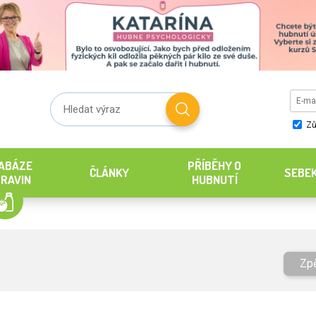
Zů
ABÁZE
PŘÍBĚHY O
ČLÁNKY
SEBE
RAVIN
HUBNUTÍ
Zp