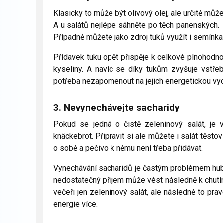
Klasicky to může být olivový olej, ale určitě můž
A u salátů nejlépe sáhněte po těch panenských. N
Případně můžete jako zdroj tuků využít i semínka
Přídavek tuku opět přispěje k celkové plnohodn
kyseliny. A navíc se díky tukům zvyšuje vstřeb
potřeba nezapomenout na jejich energetickou vy
3. Nevynechávejte sacharidy
Pokud se jedná o čistě zeleninový salát, je
knäckebrot. Připravit si ale můžete i salát těsto
o sobě a pečivo k němu není třeba přidávat.
Vynechávání sacharidů je častým problémem hubn
nedostatečný příjem může vést následně k chutím n
večeři jen zeleninový salát, ale následně to pr
energie více.