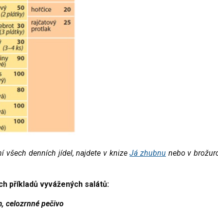
ení všech denních jídel, najdete v knize
Já zhubnu
nebo v brožur
ch příkladů vyvážených salátů:
m, celozrnné pečivo