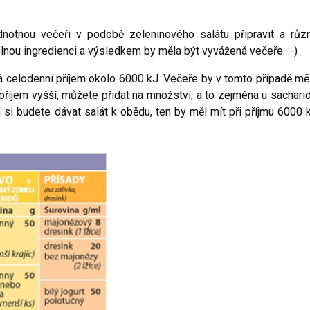
dnotnou večeři v podobě zeleninového salátu připravit a růz
nou ingredienci a výsledkem by měla být vyvážená večeře. :-)
á celodenní příjem okolo 6000 kJ. Večeře by v tomto případě mě
říjem vyšší, můžete přidat na množství, a to zejména u sachari
ud si budete dávat salát k obědu, ten by měl mít při příjmu 6000 