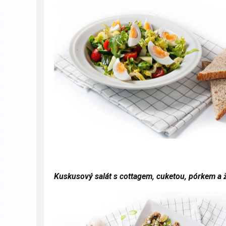
Kuskusový salát s cottagem, cuketou, pórkem a