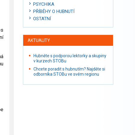
PSYCHIKA
PŘÍBĚHY O HUBNUTÍ
OSTATNÍ
es
ní
AKTUALITY
Hubněte s podporou lektorky a skupiny
má
v kurzech STOBu
hu
Chcete poradit s hubnutím? Najděte si
odborníka STOBu ve svém regionu
pe