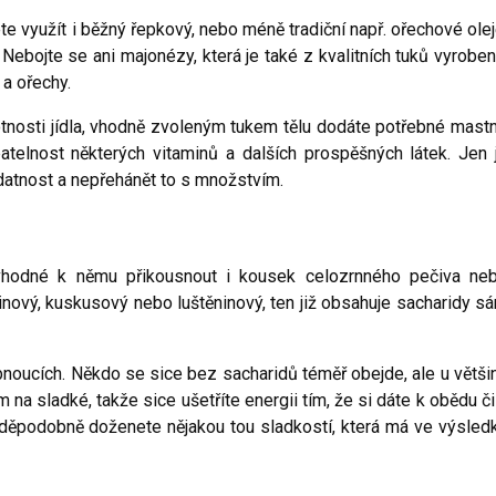
ete využít i běžný řepkový, nebo méně tradiční např. ořechové olej
ebojte se ani majonézy, která je také z kvalitních tuků vyroben
 a ořechy.
otnosti jídla, vhodně zvoleným tukem tělu dodáte potřebné mast
atelnost některých vitaminů a dalších prospěšných látek. Jen 
datnost a nepřehánět to s množstvím.
 vhodné k němu přikousnout i kousek celozrnného pečiva ne
vinový, kuskusový nebo luštěninový, ten již obsahuje sacharidy s
oucích. Někdo se sice bez sacharidů téměř obejde, ale u větši
a sladké, takže sice ušetříte energii tím, že si dáte k obědu či
avděpodobně doženete nějakou tou sladkostí, která má ve výsled