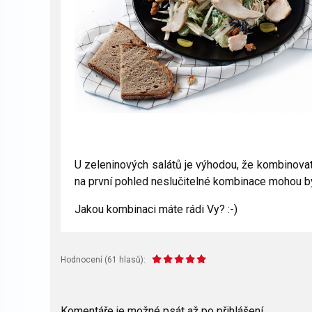
U zeleninových salátů je výhodou, že kombinovat 
na první pohled neslučitelné kombinace mohou být
Jakou kombinaci máte rádi Vy? :-)
Hodnocení (
61
hlasů):
Komentáře je možné psát až po
přihlášení
.