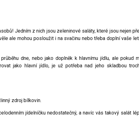
sobů! Jedním z nich jsou zeleninové saláty, které jsou nejen př
ěle ale mohou posloužit i na svačinu nebo třeba doplní vaše let
průběhu dne, nebo jako doplněk k hlavnímu jídlu, ale pokud 
ovat jako hlavní jídlo, je už potřeba nad jeho skladbou troc
inný zdroj bílkovin.
celodenním jídelníčku nedostatečný, a navíc vás takový salát lé