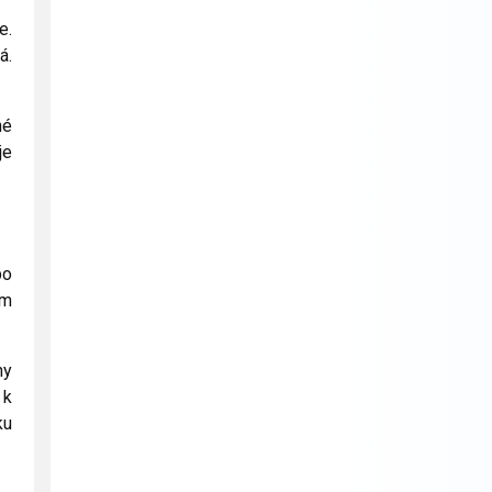
e.
á.
né
je
bo
ám
ny
 k
ku