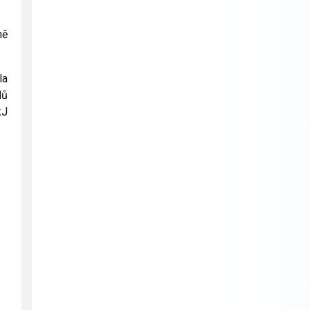
ně
la
dů
kJ