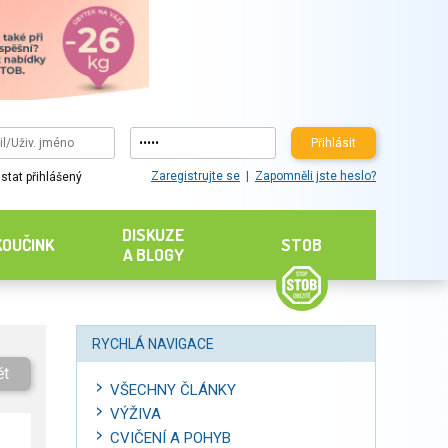
Přihlásit
Zaregistrujte se
Zapomněli jste heslo?
stat přihlášený
DISKUZE
KOUČINK
STOB
A BLOGY
RYCHLÁ NAVIGACE
ět
VŠECHNY ČLÁNKY
VÝŽIVA
CVIČENÍ A POHYB