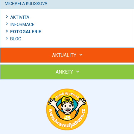
MICHAELA KULISKOVA
AKTIVITA
INFORMACE
FOTOGALERIE
BLOG
AKTUALITY
ANKETY
Hubněte s podporou lektorky a skupiny v kurzech STOBu
Chcete poradit s hubnutím? Najděte si odborníka STOBu ve
svém regionu
Ohodnoťte program Sebekoučink
výborný
velmi dobrý
dobrý
dostatečný
nedostatečný