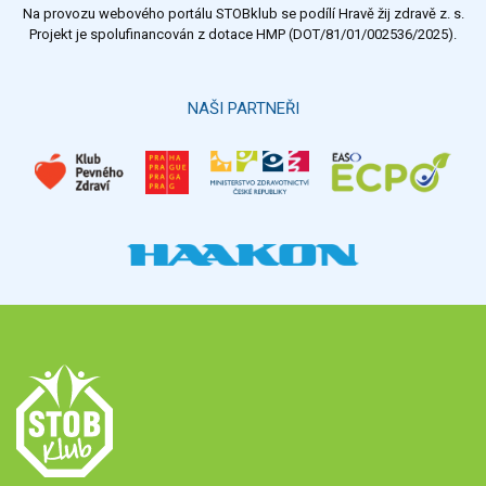
Na provozu webového portálu STOBklub se podílí Hravě žij zdravě z. s.
Výsledky
Všechny ankety
Projekt je spolufinancován z dotace HMP (DOT/81/01/002536/2025).
Hlasovat
NAŠI PARTNEŘI