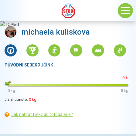
michaela kuliskova
PŮVODNÍ SEBEKOUČINK
0 %
0 kg
5 kg
Již zhubnuto:
0 kg
Jak nahrát fotky do fotogalerie?