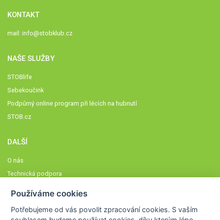
KONTAKT
mail:
info@stobklub.cz
NAŠE SLUŽBY
STOBlife
Sebekoučink
Podpůrný online program při lécích na hubnutí
STOB.cz
DALŠÍ
O nás
Technická podpora
Časté dotazy
Používáme cookies
Normy a zásady fungování STOBklubu
Potřebujeme od vás
povolit zpracování cookies
. S vaším
Členové STOBklubu
souhlasem budeme používat cookies, díky kterým lépe